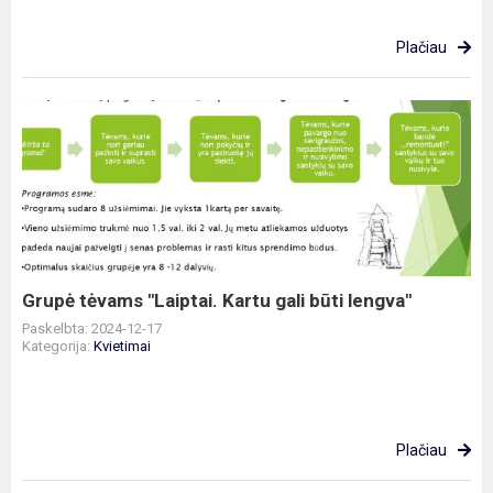
Plačiau
Grupė
tėvams
"Laiptai.
Kartu
gali
būti
lengva"
Grupė tėvams "Laiptai. Kartu gali būti lengva"
Paskelbta: 2024-12-17
Kategorija:
Kvietimai
Plačiau