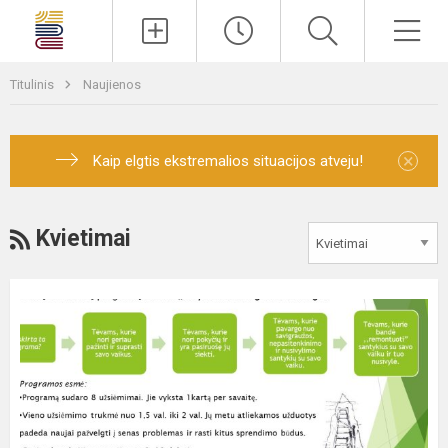
Paieška
Men
Titulinis
Naujienos
×
Kaip elgtis ekstremalios situacijos atveju!
RSS
Kvietimai
Programa
tėvams