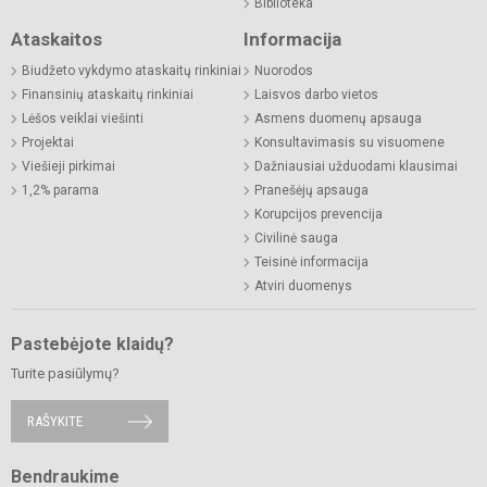
Biblioteka
Ataskaitos
Informacija
Biudžeto vykdymo ataskaitų rinkiniai
Nuorodos
Finansinių ataskaitų rinkiniai
Laisvos darbo vietos
Lėšos veiklai viešinti
Asmens duomenų apsauga
Projektai
Konsultavimasis su visuomene
Viešieji pirkimai
Dažniausiai užduodami klausimai
1,2% parama
Pranešėjų apsauga
Korupcijos prevencija
Civilinė sauga
Teisinė informacija
Atviri duomenys
Pastebėjote klaidų?
Turite pasiūlymų?
RAŠYKITE
Bendraukime