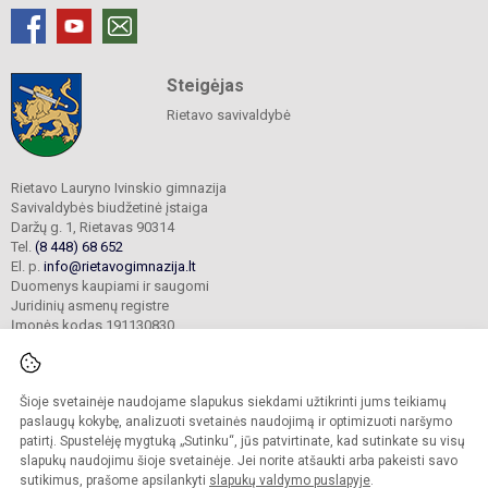
Steigėjas
Rietavo savivaldybė
Rietavo Lauryno Ivinskio gimnazija
Savivaldybės biudžetinė įstaiga
Daržų g. 1, Rietavas 90314
Tel.
(8 448) 68 652
El. p.
info@rietavogimnazija.lt
Duomenys kaupiami ir saugomi
Juridinių asmenų registre
Įmonės kodas 191130830
Šioje svetainėje naudojame slapukus siekdami užtikrinti jums teikiamų
© 2022. Rietavo Lauryno Ivinskio gimnazija. Visos teisės saugomos.
Kopijuoti turinį be raštiško gimnazijos sutikimo griežtai draudžiama.
paslaugų kokybę, analizuoti svetainės naudojimą ir optimizuoti naršymo
patirtį. Spustelėję mygtuką „Sutinku“, jūs patvirtinate, kad sutinkate su visų
Prieinamumo paraiška
Slapukų valdymas
slapukų naudojimu šioje svetainėje. Jei norite atšaukti arba pakeisti savo
sutikimus, prašome apsilankyti
slapukų valdymo puslapyje
.
Sumanus būdas atnaujinti