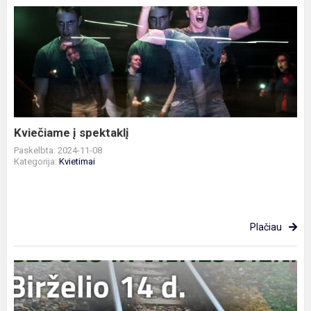
Kviečiame
į
spektaklį
Kviečiame į spektaklį
Paskelbta: 2024-11-08
Kategorija:
Kvietimai
Plačiau
Gedulo
ir
vilties