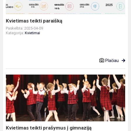
Kvietimas teikti paraišką
Paskelbta: 2025-04-09
Kategorija:
Kvietimai
Plačiau
Kvietimas
teikti
prašymus
į
gimnaziją
Kvietimas teikti prašymus į gimnaziją