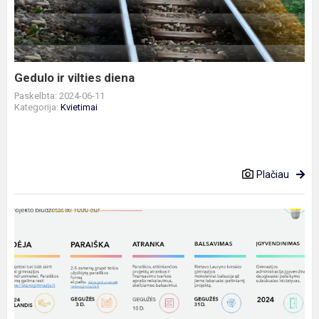
diena
Gedulo ir vilties diena
Paskelbta: 2024-06-11
Kategorija:
Kvietimai
Plačiau
SIŪLYK
SAVO
IDĖJĄ
IR
DARYKIME
POKYČIUS
KARTU!