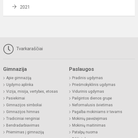
2021
Tvarkaraščiai
Gimnazija
Paslaugos
Apie gimnaziją
Pradinis ugdymas
Ugdymo aplinka
Priešmokyklinis ugdymas
Vizija, misija, vertybės, etosas
Vidurinis ugdymas
Pasiekimai
Pailgintos dienos grupė
Gimnazijos simboliai
Neformalusis švietimas
Gimnazijos himnas
Pagalba mokiniams ir tėvams
Tradiciniai renginiai
Mokinių pavėžėjimas
Bendradarbiavimas
Mokinių maitinimas
Priėmimas į gimnaziją
Patalpų nuoma