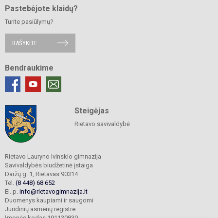
Pastebėjote klaidų?
Turite pasiūlymų?
RAŠYKITE
Bendraukime
Steigėjas
Rietavo savivaldybė
Rietavo Lauryno Ivinskio gimnazija
Savivaldybės biudžetinė įstaiga
Daržų g. 1, Rietavas 90314
Tel.
(8 448) 68 652
El. p.
info@rietavogimnazija.lt
Duomenys kaupiami ir saugomi
Juridinių asmenų registre
Įmonės kodas 191130830