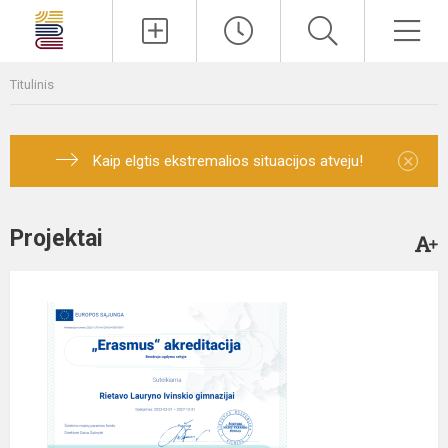
Paieška
Men
Titulinis
×
Kaip elgtis ekstremalios situacijos atveju!
Projektai