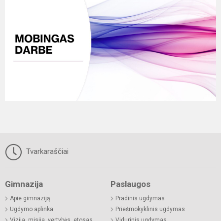
Tvarkaraščiai
Gimnazija
Paslaugos
Apie gimnaziją
Pradinis ugdymas
Ugdymo aplinka
Priešmokyklinis ugdymas
Vizija, misija, vertybės, etosas
Vidurinis ugdymas