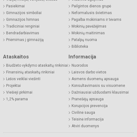
Pasiekimai
Pailgintos dienos grupė
Gimnazijos simboliai
Neformalusis švietimas
Gimnazijos himnas
Pagalba mokiniams ir tėvams
Tradiciniai renginiai
Mokinių pavėžėjimas
Bendradarbiavimas
Mokinių maitinimas
Priėmimas į gimnaziją
Patalpų nuoma
Biblioteka
Ataskaitos
Informacija
Biudžeto vykdymo ataskaitų rinkiniai
Nuorodos
Finansinių ataskaitų rinkiniai
Laisvos darbo vietos
Lėšos veiklai viešinti
Asmens duomenų apsauga
Projektai
Konsultavimasis su visuomene
Viešieji pirkimai
Dažniausiai užduodami klausimai
1,2% parama
Pranešėjų apsauga
Korupcijos prevencija
Civilinė sauga
Teisinė informacija
Atviri duomenys