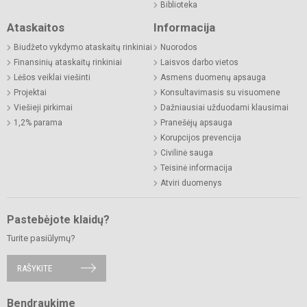
Biblioteka
Ataskaitos
Informacija
Biudžeto vykdymo ataskaitų rinkiniai
Nuorodos
Finansinių ataskaitų rinkiniai
Laisvos darbo vietos
Lėšos veiklai viešinti
Asmens duomenų apsauga
Projektai
Konsultavimasis su visuomene
Viešieji pirkimai
Dažniausiai užduodami klausimai
1,2% parama
Pranešėjų apsauga
Korupcijos prevencija
Civilinė sauga
Teisinė informacija
Atviri duomenys
Pastebėjote klaidų?
Turite pasiūlymų?
RAŠYKITE
Bendraukime