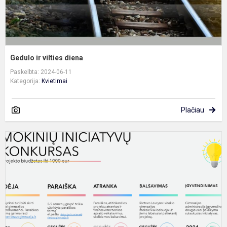
Gedulo ir vilties diena
Paskelbta: 2024-06-11
Kategorija:
Kvietimai
Plačiau
S
S
I
I
D
P
K