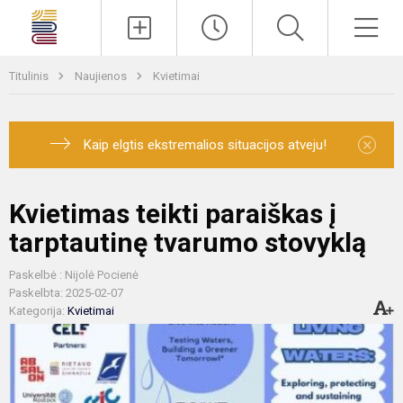
Paieška
Men
Titulinis
Naujienos
Kvietimai
×
Kaip elgtis ekstremalios situacijos atveju!
Kvietimas teikti paraiškas į
tarptautinę tvarumo stovyklą
Paskelbė : Nijolė Pocienė
Paskelbta: 2025-02-07
Kategorija:
Kvietimai