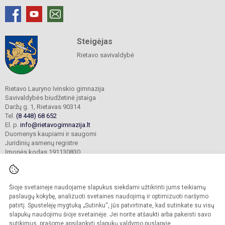
Steigėjas
Rietavo savivaldybė
Rietavo Lauryno Ivinskio gimnazija
Savivaldybės biudžetinė įstaiga
Daržų g. 1, Rietavas 90314
Tel.
(8 448) 68 652
El. p.
info@rietavogimnazija.lt
Duomenys kaupiami ir saugomi
Juridinių asmenų registre
Įmonės kodas 191130830
Šioje svetainėje naudojame slapukus siekdami užtikrinti jums teikiamų
© 2022. Rietavo Lauryno Ivinskio gimnazija. Visos teisės saugomos.
Kopijuoti turinį be raštiško gimnazijos sutikimo griežtai draudžiama.
paslaugų kokybę, analizuoti svetainės naudojimą ir optimizuoti naršymo
patirtį. Spustelėję mygtuką „Sutinku“, jūs patvirtinate, kad sutinkate su visų
Prieinamumo paraiška
Slapukų valdymas
slapukų naudojimu šioje svetainėje. Jei norite atšaukti arba pakeisti savo
sutikimus, prašome apsilankyti
slapukų valdymo puslapyje
.