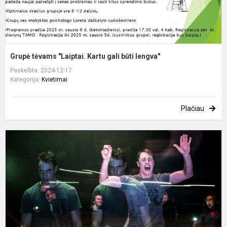
Grupė tėvams "Laiptai. Kartu gali būti lengva"
Paskelbta: 2024-12-17
Kategorija:
Kvietimai
Plačiau
K
į
s