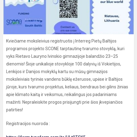
Kviečiame moksleivius registruotis į Interreg Pietų Baltijos
programos projekto SCONE tarptautinę tvarumo stovyklą, kuri
vyks Rietavo Lauryno Ivinskio gimnazijoje balandžio 23–25
dienomis! Šioje unikalioje stovykloje 100 dalyvių iš Vokietijos,
Lenkijos ir Danijos mokyklų kartu su mūsų gimnazijos
moksleiviais tyrinės vandens būklę ežeruose, upėse ir Baltijos
jūroje, kurs tvarumo projektus, keliaus, bendraus bei gilins žinias
apie klimato kaitą ir veiksmus, reikalingus jos padariniams
mažinti. Nepraleiskite progos prisijungti prie šios įkvepiančios
patirties!
Registracijos nuoroda :