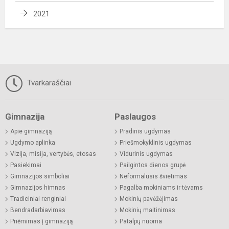
2021
Tvarkaraščiai
Gimnazija
Paslaugos
Apie gimnaziją
Pradinis ugdymas
Ugdymo aplinka
Priešmokyklinis ugdymas
Vizija, misija, vertybės, etosas
Vidurinis ugdymas
Pasiekimai
Pailgintos dienos grupė
Gimnazijos simboliai
Neformalusis švietimas
Gimnazijos himnas
Pagalba mokiniams ir tėvams
Tradiciniai renginiai
Mokinių pavėžėjimas
Bendradarbiavimas
Mokinių maitinimas
Priėmimas į gimnaziją
Patalpų nuoma