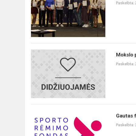
Paskelbta:
Mokslo
Mokslo 
pirmūnai
Paskelbta:
Gautas
Gautas 
finansavimas
Paskelbta:
sporto
projekto