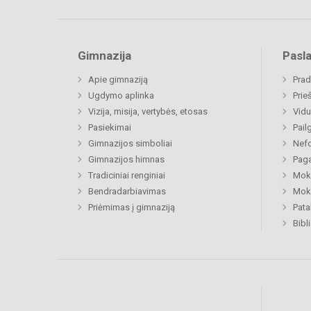
Gimnazija
Pasl
Apie gimnaziją
Prad
Ugdymo aplinka
Prie
Vizija, misija, vertybės, etosas
Vidu
Pasiekimai
Pail
Gimnazijos simboliai
Nefo
Gimnazijos himnas
Paga
Tradiciniai renginiai
Moki
Bendradarbiavimas
Moki
Priėmimas į gimnaziją
Pat
Bibl