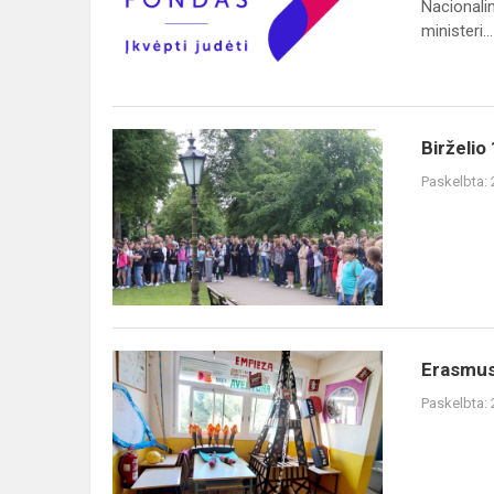
Nacionali
įgyvendinimui
ministeri...
Birželio
Birželio
14
Paskelbta:
dienos
minėjimas
Erasmus
Erasmus
+
Paskelbta: