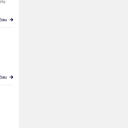
rto
čiau
čiau