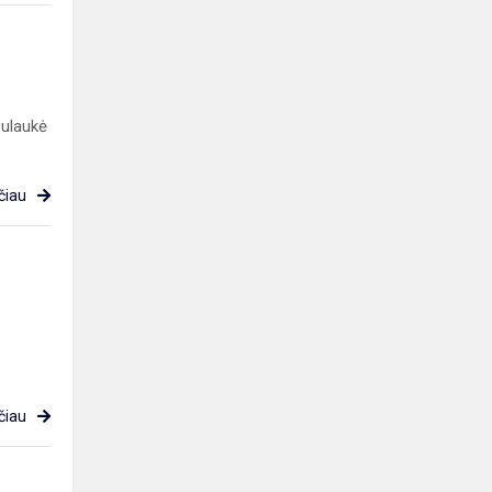
sulaukė
čiau
čiau