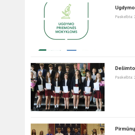
Ugdymo
Ugdymo
priemonės
Paskelbta:
Dešimtokų
Dešimto
šventė
Paskelbta:
Pirmūnų
Pirmūnų
šventė