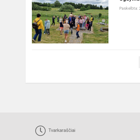
karjerai
Paskelbta:
Tvarkaraščiai