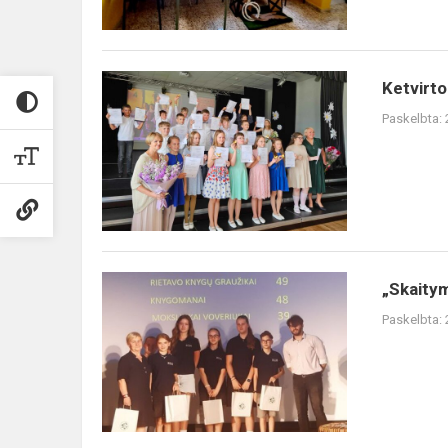
Ketvirtokų
Ketvirto
išleistuvės
Paskelbta:
„Skaitymo
„Skaitym
turnyro"
Paskelbta:
laimėtojai