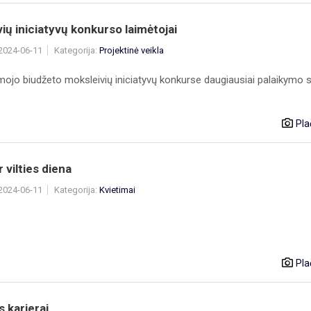
ių iniciatyvų konkurso laimėtojai
 2024-06-11
Kategorija:
Projektinė veikla
mojo biudžeto moksleivių iniciatyvų konkurse daugiausiai palaikymo 
Pla
r vilties diena
 2024-06-11
Kategorija:
Kvietimai
Pla
 karjerai