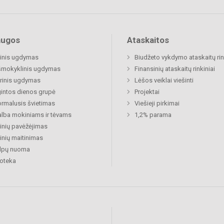
augos
Ataskaitos
inis ugdymas
Biudžeto vykdymo ataskaitų rin
šmokyklinis ugdymas
Finansinių ataskaitų rinkiniai
rinis ugdymas
Lėšos veiklai viešinti
gintos dienos grupė
Projektai
rmalusis švietimas
Viešieji pirkimai
lba mokiniams ir tėvams
1,2% parama
nių pavėžėjimas
nių maitinimas
alpų nuoma
ioteka