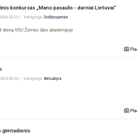
inis konkursas „Mano pasaulis - darniai Lietuvai"
 2024-02-29
Kategorija:
Didžiuojamės
8 dieną VDU Žemės ūkio akademijoje
Pla
i
 2024-02-26
Kategorija:
Aktualijos
Pla
 gimtadienis