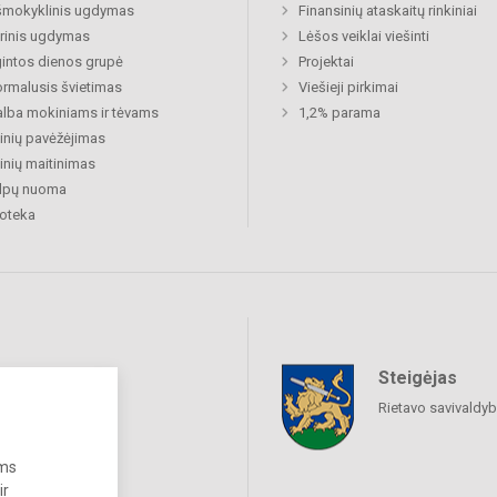
šmokyklinis ugdymas
Finansinių ataskaitų rinkiniai
rinis ugdymas
Lėšos veiklai viešinti
gintos dienos grupė
Projektai
rmalusis švietimas
Viešieji pirkimai
lba mokiniams ir tėvams
1,2% parama
nių pavėžėjimas
nių maitinimas
alpų nuoma
ioteka
Steigėjas
raukime
Rietavo savivaldy
ums
ir