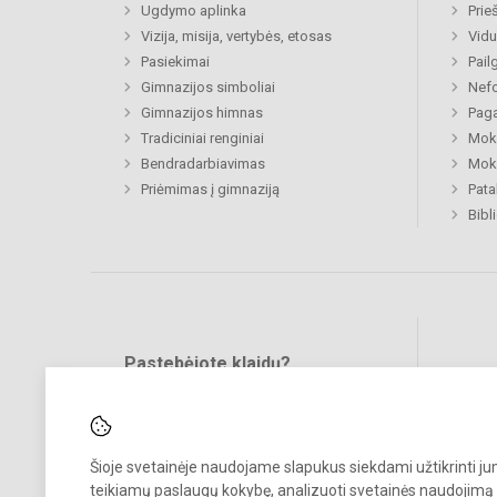
Ugdymo aplinka
Prie
Vizija, misija, vertybės, etosas
Vidu
Pasiekimai
Pail
Gimnazijos simboliai
Nefo
Gimnazijos himnas
Paga
Tradiciniai renginiai
Moki
Bendradarbiavimas
Moki
Priėmimas į gimnaziją
Pat
Bibl
Pastebėjote klaidų?
Bend
Turite pasiūlymų?
RAŠYKITE
Šioje svetainėje naudojame slapukus siekdami užtikrinti j
teikiamų paslaugų kokybę, analizuoti svetainės naudojimą 