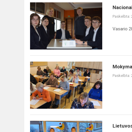
Nacionalinis
Nacional
konkursas
Paskelbta:
„Mano
pasaulis
Vasario 2
-
darniai
Lietuvai"
Mokymai
Mokyma
Paskelbta:
Lietuvos
Lietuvos
gimtadienis