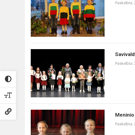
Paskelbta:
Savivaldybės
Savival
meninio
Paskelbta:
skaitymo
konkursas
Meninio
Meninio
skaitymo
Paskelbta:
konkursas