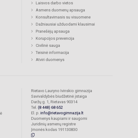
Laisvos darbo vietos
Asmens duomenų apsauga
Konsultavimasis su visuomene
Dažniausiai užduodami klausimai
Pranešėjų apsauga
Korupcijos prevencija
Civilinė sauga
Teisinė informacija
Atviri duomenys
Rietavo Lauryno Ivinskio gimnazija
Savivaldybės biudžetinė įstaiga
Daržų g. 1, Rietavas 90314
Tel.
(8 448) 68 652
El. p.
info@rietavogimnazija.lt
bė
Duomenys kaupiami ir saugomi
Juridinių asmenų registre
Įmonės kodas 191130830