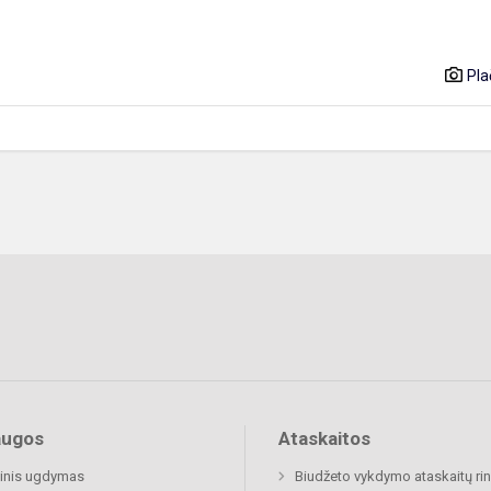
Pla
augos
Ataskaitos
inis ugdymas
Biudžeto vykdymo ataskaitų rin