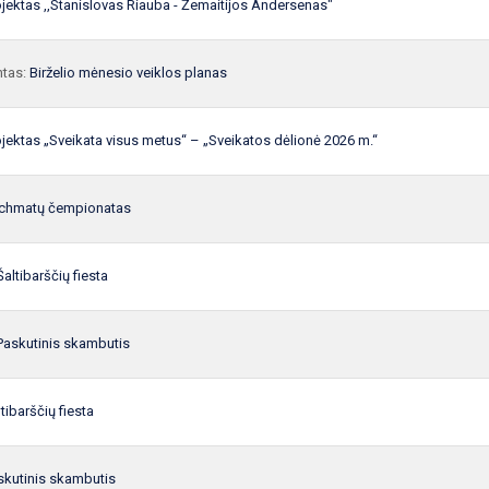
ojektas ,,Stanislovas Riauba - Žemaitijos Andersenas"
ntas:
Birželio mėnesio veiklos planas
ojektas „Sveikata visus metus“ – „Sveikatos dėlionė 2026 m.“
chmatų čempionatas
Šaltibarščių fiesta
Paskutinis skambutis
tibarščių fiesta
skutinis skambutis