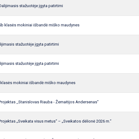
Dalijimasis stažuotėje įgyta patirtimi
5b klasės mokiniai išbandė miško maudynes
ijimasis stažuotėje įgyta patirtimi
ijimasis stažuotėje įgyta patirtimi
 klasės mokiniai išbandė miško maudynes
Projektas ,,Stanislovas Riauba - Žemaitijos Andersenas"
Projektas „Sveikata visus metus“ – „Sveikatos dėlionė 2026 m.“