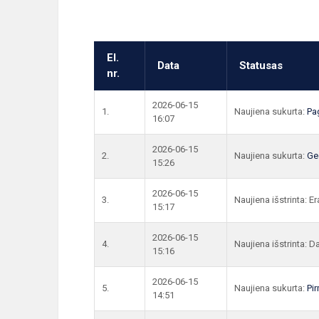
El.
Data
Statusas
nr.
2026-06-15
1.
Naujiena sukurta:
Pa
16:07
2026-06-15
2.
Naujiena sukurta:
Ged
15:26
2026-06-15
3.
Naujiena išstrinta: 
15:17
2026-06-15
4.
Naujiena išstrinta: Da
15:16
2026-06-15
5.
Naujiena sukurta:
Pi
14:51