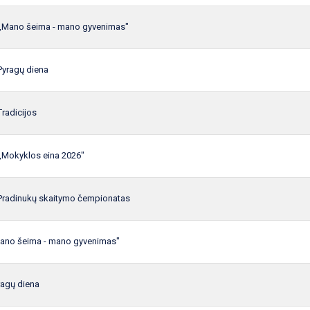
,,Mano šeima - mano gyvenimas"
Pyragų diena
Tradicijos
,,Mokyklos eina 2026"
Pradinukų skaitymo čempionatas
Mano šeima - mano gyvenimas"
ragų diena