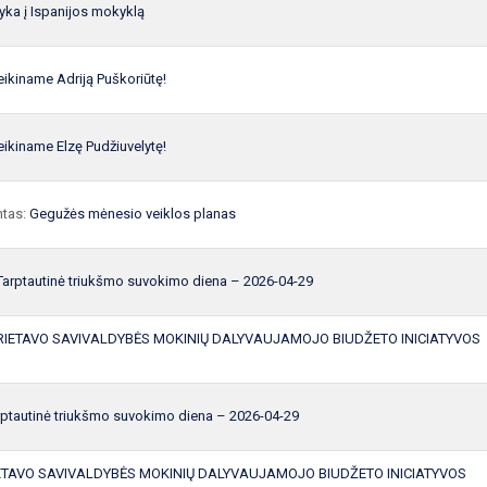
vyka į Ispanijos mokyklą
eikiname Adriją Puškoriūtę!
eikiname Elzę Pudžiuvelytę!
ntas:
Gegužės mėnesio veiklos planas
Tarptautinė triukšmo suvokimo diena – 2026-04-29
RIETAVO SAVIVALDYBĖS MOKINIŲ DALYVAUJAMOJO BIUDŽETO INICIATYVOS
rptautinė triukšmo suvokimo diena – 2026-04-29
ETAVO SAVIVALDYBĖS MOKINIŲ DALYVAUJAMOJO BIUDŽETO INICIATYVOS