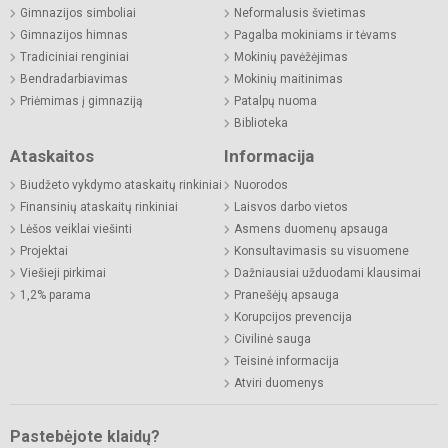
Gimnazijos simboliai
Neformalusis švietimas
Gimnazijos himnas
Pagalba mokiniams ir tėvams
Tradiciniai renginiai
Mokinių pavėžėjimas
Bendradarbiavimas
Mokinių maitinimas
Priėmimas į gimnaziją
Patalpų nuoma
Biblioteka
Ataskaitos
Informacija
Biudžeto vykdymo ataskaitų rinkiniai
Nuorodos
Finansinių ataskaitų rinkiniai
Laisvos darbo vietos
Lėšos veiklai viešinti
Asmens duomenų apsauga
Projektai
Konsultavimasis su visuomene
Viešieji pirkimai
Dažniausiai užduodami klausimai
1,2% parama
Pranešėjų apsauga
Korupcijos prevencija
Civilinė sauga
Teisinė informacija
Atviri duomenys
Pastebėjote klaidų?