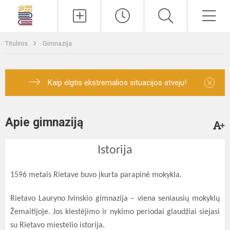
Paieška
Men
Titulinis
Gimnazija
×
Kaip elgtis ekstremalios situacijos atveju!
Apie gimnaziją
Istorija
1596 metais Rietave buvo įkurta parapinė mokykla.
Rietavo Lauryno Ivinskio gimnazija – viena seniausių mokyklų
Žemaitijoje. Jos klestėjimo ir nykimo periodai glaudžiai siejasi
su Rietavo miestelio istorija.