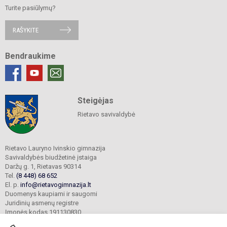
Turite pasiūlymų?
RAŠYKITE
Bendraukime
Steigėjas
Rietavo savivaldybė
Rietavo Lauryno Ivinskio gimnazija
Savivaldybės biudžetinė įstaiga
Daržų g. 1, Rietavas 90314
Tel.
(8 448) 68 652
El. p.
info@rietavogimnazija.lt
Duomenys kaupiami ir saugomi
Juridinių asmenų registre
Įmonės kodas 191130830