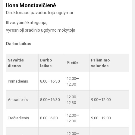
Ilona Monstavičienė
Direktoriaus pavaduotoja ugdymui
III vadybinė kategorija,
vyresnioji pradinio ugdymo mokytoja
Darbo laikas
Savaitės
Darbo
Priėmimo
Pietūs
dienos
laikas
valandos
12.00—
Pirmadienis
8.00—16.30
12.30
12.00—
Antradienis
8.00—16.30
9.00—12.00
12.30
12.00—
Trečiadienis
8.00—6.30
9.00—12.00
12.30
12.00—