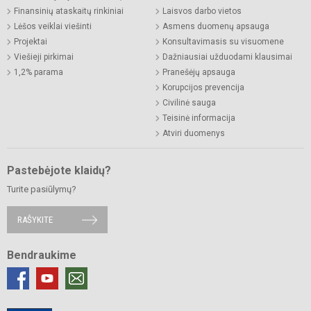
Finansinių ataskaitų rinkiniai
Laisvos darbo vietos
Lėšos veiklai viešinti
Asmens duomenų apsauga
Projektai
Konsultavimasis su visuomene
Viešieji pirkimai
Dažniausiai užduodami klausimai
1,2% parama
Pranešėjų apsauga
Korupcijos prevencija
Civilinė sauga
Teisinė informacija
Atviri duomenys
Pastebėjote klaidų?
Turite pasiūlymų?
RAŠYKITE
Bendraukime