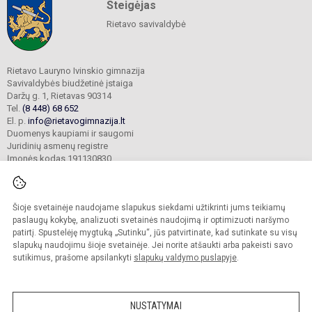
Steigėjas
Rietavo savivaldybė
Rietavo Lauryno Ivinskio gimnazija
Savivaldybės biudžetinė įstaiga
Daržų g. 1, Rietavas 90314
Tel.
(8 448) 68 652
El. p.
info@rietavogimnazija.lt
Duomenys kaupiami ir saugomi
Juridinių asmenų registre
Įmonės kodas 191130830
Šioje svetainėje naudojame slapukus siekdami užtikrinti jums teikiamų
© 2022. Rietavo Lauryno Ivinskio gimnazija. Visos teisės saugomos.
Kopijuoti turinį be raštiško gimnazijos sutikimo griežtai draudžiama.
paslaugų kokybę, analizuoti svetainės naudojimą ir optimizuoti naršymo
patirtį. Spustelėję mygtuką „Sutinku“, jūs patvirtinate, kad sutinkate su visų
Prieinamumo paraiška
Slapukų valdymas
slapukų naudojimu šioje svetainėje. Jei norite atšaukti arba pakeisti savo
sutikimus, prašome apsilankyti
slapukų valdymo puslapyje
.
Sumanus būdas atnaujinti
mokyklos interneto
svetainę
NUSTATYMAI