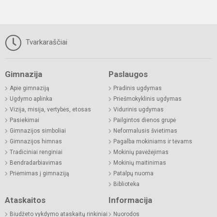
Tvarkaraščiai
Gimnazija
Paslaugos
Apie gimnaziją
Pradinis ugdymas
Ugdymo aplinka
Priešmokyklinis ugdymas
Vizija, misija, vertybės, etosas
Vidurinis ugdymas
Pasiekimai
Pailgintos dienos grupė
Gimnazijos simboliai
Neformalusis švietimas
Gimnazijos himnas
Pagalba mokiniams ir tėvams
Tradiciniai renginiai
Mokinių pavėžėjimas
Bendradarbiavimas
Mokinių maitinimas
Priėmimas į gimnaziją
Patalpų nuoma
Biblioteka
Ataskaitos
Informacija
Biudžeto vykdymo ataskaitų rinkiniai
Nuorodos