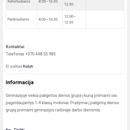
Ketvirtadienis
8.00—16.30
12.30
12.00—
Penktadienis
8.00—16.30
12.30
Kontaktai
Telefonas +370 448 55 985
El. paštas
Rašyti
Informacija
Gimnazijoje veikia pailgintos dienos grupė į kurią priimami visi
pageidaujantys 1-4 klasių mokiniai. Prašymai į pailgintą dienos
grupę priimami gimnazijos raštinėje darbo dienomis.