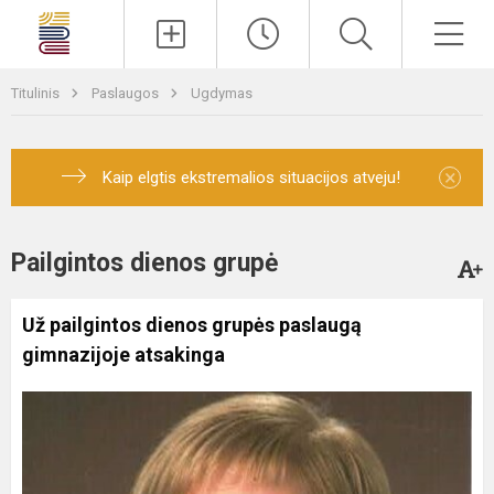
Paieška
Men
Titulinis
Paslaugos
Ugdymas
×
Kaip elgtis ekstremalios situacijos atveju!
Pailgintos dienos grupė
Už pailgintos dienos grupės paslaugą
gimnazijoje atsakinga