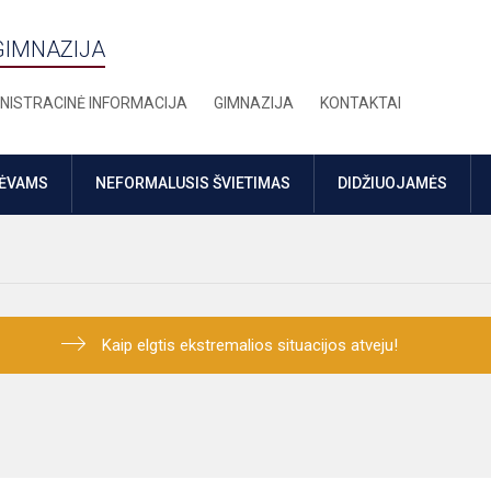
GIMNAZIJA
NISTRACINĖ INFORMACIJA
GIMNAZIJA
KONTAKTAI
TĖVAMS
NEFORMALUSIS ŠVIETIMAS
DIDŽIUOJAMĖS
Kaip elgtis ekstremalios situacijos atveju!
ės