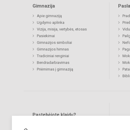
Gimnazija
Pasl
Apie gimnaziją
Prad
Ugdymo aplinka
Prie
Vizija, misija, vertybės, etosas
Vidu
Pasiekimai
Pail
Gimnazijos simboliai
Nefo
Gimnazijos himnas
Paga
Tradiciniai renginiai
Moki
Bendradarbiavimas
Moki
Priėmimas į gimnaziją
Pat
Bibl
Pastebėjote klaidų?
Bend
Turite pasiūlymų?