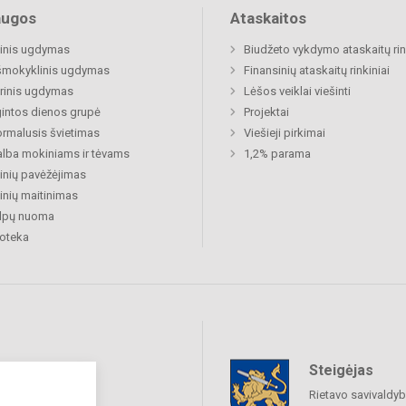
augos
Ataskaitos
inis ugdymas
Biudžeto vykdymo ataskaitų rin
šmokyklinis ugdymas
Finansinių ataskaitų rinkiniai
rinis ugdymas
Lėšos veiklai viešinti
gintos dienos grupė
Projektai
rmalusis švietimas
Viešieji pirkimai
lba mokiniams ir tėvams
1,2% parama
nių pavėžėjimas
nių maitinimas
alpų nuoma
ioteka
Steigėjas
raukime
Rietavo savivaldy