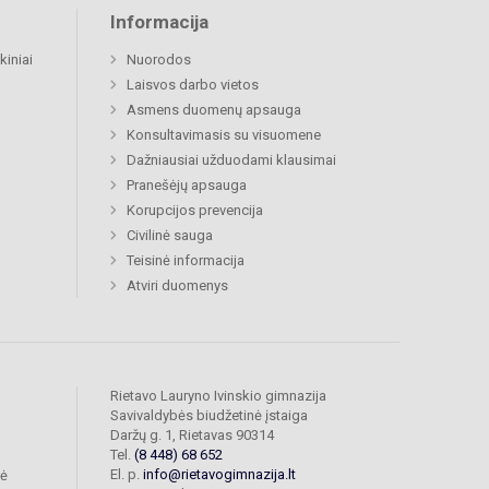
Informacija
kiniai
Nuorodos
Laisvos darbo vietos
Asmens duomenų apsauga
Konsultavimasis su visuomene
Dažniausiai užduodami klausimai
Pranešėjų apsauga
Korupcijos prevencija
Civilinė sauga
Teisinė informacija
Atviri duomenys
Rietavo Lauryno Ivinskio gimnazija
Savivaldybės biudžetinė įstaiga
Daržų g. 1, Rietavas 90314
Tel.
(8 448) 68 652
El. p.
info@rietavogimnazija.lt
bė