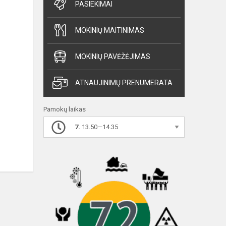
PASIEKIMAI
MOKINIŲ MAITINIMAS
MOKINIŲ PAVĖŽĖJIMAS
ATNAUJINIMŲ PRENUMERATA
Pamokų laikas
7.
13.50—14.35