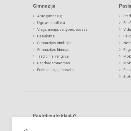
Gimnazija
Pasl
Apie gimnaziją
Prad
Ugdymo aplinka
Prie
Vizija, misija, vertybės, etosas
Vidu
Pasiekimai
Pail
Gimnazijos simboliai
Nefo
Gimnazijos himnas
Paga
Tradiciniai renginiai
Moki
Bendradarbiavimas
Moki
Priėmimas į gimnaziją
Pat
Bibl
Pastebėjote klaidų?
Bend
Turite pasiūlymų?