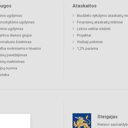
augos
Ataskaitos
inis ugdymas
Biudžeto vykdymo ataskaitų rin
šmokyklinis ugdymas
Finansinių ataskaitų rinkiniai
rinis ugdymas
Lėšos veiklai viešinti
gintos dienos grupė
Projektai
rmalusis švietimas
Viešieji pirkimai
lba mokiniams ir tėvams
1,2% parama
nių pavėžėjimas
nių maitinimas
alpų nuoma
ioteka
Steigėjas
raukime
Rietavo savivaldy