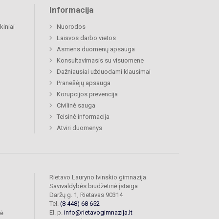
Informacija
kiniai
Nuorodos
Laisvos darbo vietos
Asmens duomenų apsauga
Konsultavimasis su visuomene
Dažniausiai užduodami klausimai
Pranešėjų apsauga
Korupcijos prevencija
Civilinė sauga
Teisinė informacija
Atviri duomenys
Rietavo Lauryno Ivinskio gimnazija
Savivaldybės biudžetinė įstaiga
Daržų g. 1, Rietavas 90314
Tel.
(8 448) 68 652
El. p.
info@rietavogimnazija.lt
bė