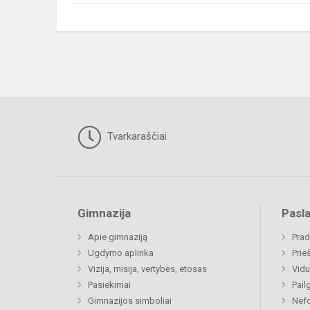
Tvarkaraščiai
Gimnazija
Pasl
Apie gimnaziją
Prad
Ugdymo aplinka
Prie
Vizija, misija, vertybės, etosas
Vidu
Pasiekimai
Pail
Gimnazijos simboliai
Nefo