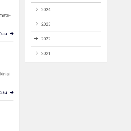
2024
 mate-
2023
čiau
2022
2021
kiniai
čiau