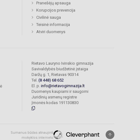
Pranešėjų apsauga
Korupcijos prevencija
Civilinė sauga
Teisinė informacija
Atviri duomenys
Rietavo Lauryno Ivinskio gimnazija
Savivaldybės biudžetinė įstaiga
Daržų g. 1, Rietavas 90314
Tel.
(8 448) 68 652
El. p.
info@rietavogimnazija.lt
bė
Duomenys kaupiami ir saugomi
Juridinių asmenų registre
Įmonės kodas 191130830
Sumanus būdas atnaujinti
mokyklos interneto