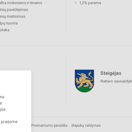
lba mokiniams ir tėvams
1,2% parama
nių pavėžėjimas
nių maitinimas
alpų nuoma
ioteka
Steigėjas
raukime
Rietavo savivaldy
ums
ir
 jūs
s, prašome
Prieinamumo paraiška
Slapukų valdymas