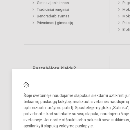
Gimnazijos himnas
Paga
Tradiciniai renginiai
Moki
Bendradarbiavimas
Moki
Priėmimas į gimnaziją
Pat
Bibl
Pastebėjote klaidų?
Bend
Turite pasiūlymų?
RAŠYKITE
Šioje svetainėje naudojame slapukus siekdami užtikrinti j
teikiamų paslaugų kokybę, analizuoti svetainės naudojimą 
optimizuoti naršymo patirtį. Spustelėję mygtuką „Sutinku“,
patvirtinate, kad sutinkate su visų slapukų naudojimu šioje
svetainėje. Jei norite atšaukti arba pakeisti savo sutikimu
© 2022. Rietavo Lauryno Ivinskio gimnazija. Visos teisės saugomos.
apsilankyti
slapukų valdymo puslapyje
.
Kopijuoti turinį be raštiško gimnazijos sutikimo griežtai draudžiama.