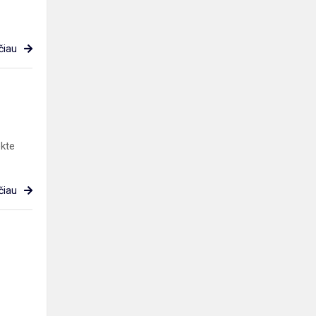
čiau
ekte
čiau