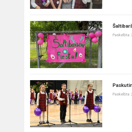
Šaltibarščių
Šaltibar
fiesta
Paskelbta:
Paskutinis
Paskuti
skambutis
Paskelbta: