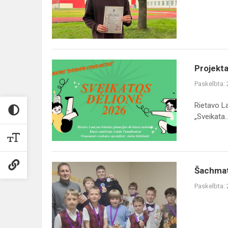
Žemaitijos
Andersenas"
Projektas
Projekta
„Sveikata
Paskelbta:
visus
metus“
Rietavo L
–
„Sveikata..
„Sveikatos
dėlionė
2026...
Šachmatų
Šachmat
čempionatas!
Paskelbta: