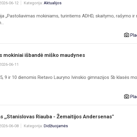
 2026-06-12
Kategorija:
Aktualijos
ija „Pastoliavimas mokiniams, turintiems ADHD, skaitymo, rašymo ir
..
Pla
ės mokiniai išbandė miško maudynes
 2026-06-11
, 5, 9 ir 10 dienomis Rietavo Lauryno Ivinskio gimnazijos 5b klasės mo
Pla
s ,,Stanislovas Riauba - Žemaitijos Andersenas"
 2026-06-08
Kategorija:
Didžiuojamės