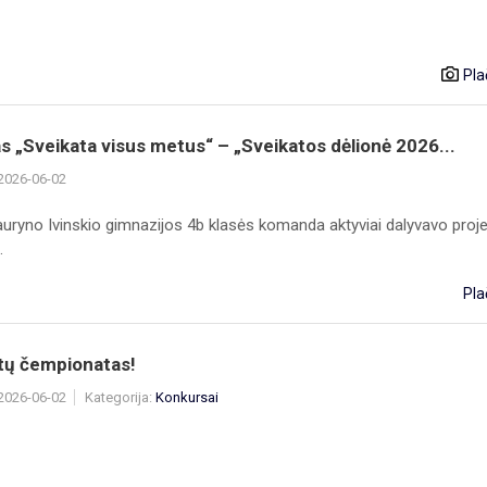
Pla
s „Sveikata visus metus“ – „Sveikatos dėlionė 2026...
 2026-06-02
auryno Ivinskio gimnazijos 4b klasės komanda aktyviai dalyvavo proj
.
Pla
ų čempionatas!
 2026-06-02
Kategorija:
Konkursai