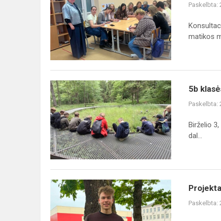
Paskelbta:
įgyta
patirtimi
Konsultac
matikos m.
5b
5b klas
klasės
Paskelbta:
mokiniai
išbandė
Birželio 3
miško
dal...
maudynes
Projektas
Projekta
,,Stanislovas
Paskelbta:
Riauba
-