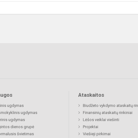
augos
Ataskaitos
inis ugdymas
Biudžeto vykdymo ataskaitų rin
šmokyklinis ugdymas
Finansinių ataskaitų rinkiniai
rinis ugdymas
Lėšos veiklai viešinti
gintos dienos grupė
Projektai
rmalusis švietimas
Viešieji pirkimai