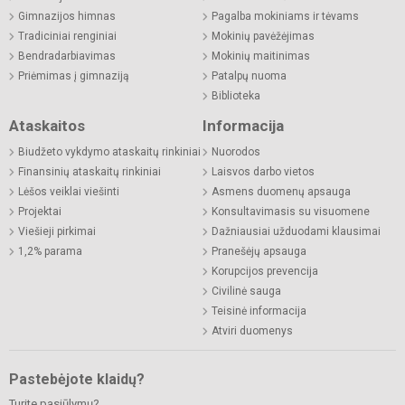
Gimnazijos himnas
Pagalba mokiniams ir tėvams
Tradiciniai renginiai
Mokinių pavėžėjimas
Bendradarbiavimas
Mokinių maitinimas
Priėmimas į gimnaziją
Patalpų nuoma
Biblioteka
Ataskaitos
Informacija
Biudžeto vykdymo ataskaitų rinkiniai
Nuorodos
Finansinių ataskaitų rinkiniai
Laisvos darbo vietos
Lėšos veiklai viešinti
Asmens duomenų apsauga
Projektai
Konsultavimasis su visuomene
Viešieji pirkimai
Dažniausiai užduodami klausimai
1,2% parama
Pranešėjų apsauga
Korupcijos prevencija
Civilinė sauga
Teisinė informacija
Atviri duomenys
Pastebėjote klaidų?
Turite pasiūlymų?