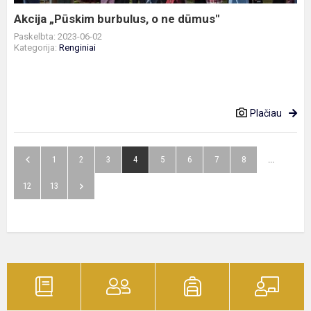
Akcija „Pūskim burbulus, o ne dūmus"
Paskelbta: 2023-06-02
Kategorija:
Renginiai
Plačiau
1
2
3
4
5
6
7
8
...
12
13