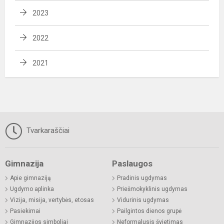
2023
2022
2021
Tvarkaraščiai
Gimnazija
Paslaugos
Apie gimnaziją
Pradinis ugdymas
Ugdymo aplinka
Priešmokyklinis ugdymas
Vizija, misija, vertybės, etosas
Vidurinis ugdymas
Pasiekimai
Pailgintos dienos grupė
Gimnazijos simboliai
Neformalusis švietimas