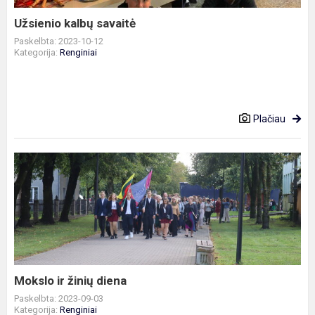
Užsienio kalbų savaitė
Paskelbta: 2023-10-12
Kategorija:
Renginiai
Plačiau
Mokslo
ir
žinių
diena
Mokslo ir žinių diena
Paskelbta: 2023-09-03
Kategorija:
Renginiai