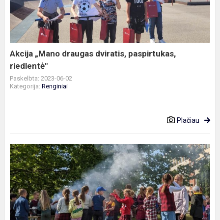
dviratis,
paspirtukas,
riedlentė"
Akcija „Mano draugas dviratis, paspirtukas,
riedlentė"
Paskelbta: 2023-06-02
Kategorija:
Renginiai
Plačiau
Akcija
„Pūskim
burbulus,
o
ne
dūmus"