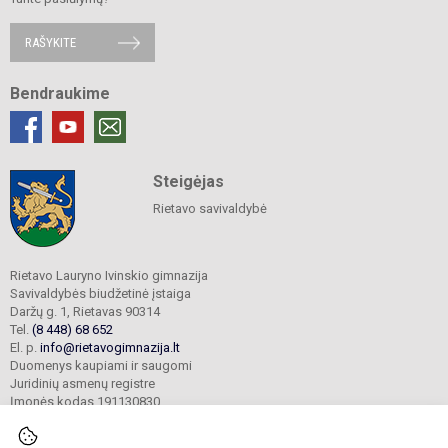
RAŠYKITE
Bendraukime
Steigėjas
Rietavo savivaldybė
Rietavo Lauryno Ivinskio gimnazija
Savivaldybės biudžetinė įstaiga
Daržų g. 1, Rietavas 90314
Tel.
(8 448) 68 652
El. p.
info@rietavogimnazija.lt
Duomenys kaupiami ir saugomi
Juridinių asmenų registre
Įmonės kodas 191130830