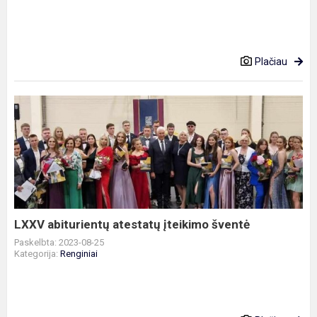
Plačiau
LXXV
abiturientų
atestatų
įteikimo
šventė
LXXV abiturientų atestatų įteikimo šventė
Paskelbta: 2023-08-25
Kategorija:
Renginiai