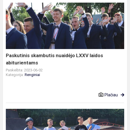
Paskutinis
skambutis
nuaidėjo
LXXV
laidos
abiturientams
Paskutinis skambutis nuaidėjo LXXV laidos
abiturientams
Paskelbta: 2023-06-02
Kategorija:
Renginiai
Plačiau
Akcija
„Mano
draugas