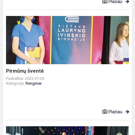
Plačiau
Pirmūnų
šventė
Pirmūnų šventė
Paskelbta: 2023-07-03
Kategorija:
Renginiai
Plačiau
Pagrindinio