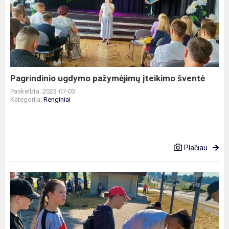
ugdymo
pažymėjimų
įteikimo
šventė
Pagrindinio ugdymo pažymėjimų įteikimo šventė
Paskelbta: 2023-07-03
Kategorija:
Renginiai
Plačiau
Geografinis
-
biologinis
takas