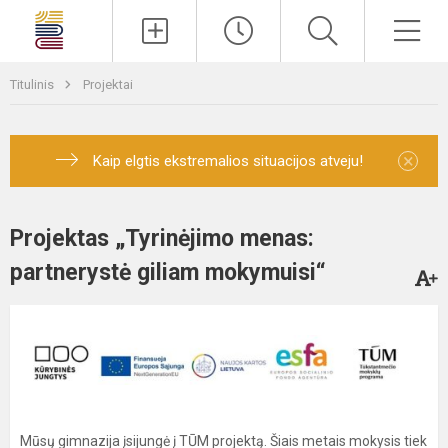
Paieška
Men
Titulinis
Projektai
×
Kaip elgtis ekstremalios situacijos atveju!
Projektas „Tyrinėjimo menas:
partnerystė giliam mokymuisi“
Mūsų gimnazija įsijungė į TŪM projektą. Šiais metais mokysis tiek