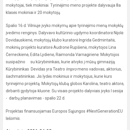
mokytojai, tiek mokiniai. Tyrinėjimo meno projekte dalyvauja 8a
klasės mokiniai ir 20 mokytojų.
Spalio 16 d. Vilniuje įvyko mokymų apie tyrinėjimo meną mokyklų
įvedimo renginys. Dalyvavo kultūrinio ugdymo koordinatorė Nijolė
Dovidauskienė, mokytojų klubo kuratorė Ingrida Gedmintaitė,
mokinių projekto kuratorė Audronė Rupšienė, mokytojos Lina
Černeckienė, Edita Lydienė, Raimonda Varnagirienė. Mokytojos
susipažino su kūrybininkais, kurie atvyks į mūsų gimnaziją.
Kūrybininkas Devidas yra Teatro
Impro
meno vadovas, aktorius,
šachmatininkas. Jis lydės mokinius ir mokytojus, kurie kurs
tyrinėjimo projektą. Mokytojų klubą globos Karolina, teatro aktorė,
dirbanti gydytoja-kluone. Su visais projekto dalyviais įvyks I sesija
- darbų planavimas - spalio 22 d.
Projektas finansuojamas Europos Sąjungos #NextGenerationEU
lėšomis.