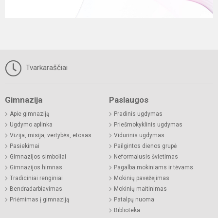
Tvarkaraščiai
Gimnazija
Paslaugos
Apie gimnaziją
Pradinis ugdymas
Ugdymo aplinka
Priešmokyklinis ugdymas
Vizija, misija, vertybės, etosas
Vidurinis ugdymas
Pasiekimai
Pailgintos dienos grupė
Gimnazijos simboliai
Neformalusis švietimas
Gimnazijos himnas
Pagalba mokiniams ir tėvams
Tradiciniai renginiai
Mokinių pavėžėjimas
Bendradarbiavimas
Mokinių maitinimas
Priėmimas į gimnaziją
Patalpų nuoma
Biblioteka