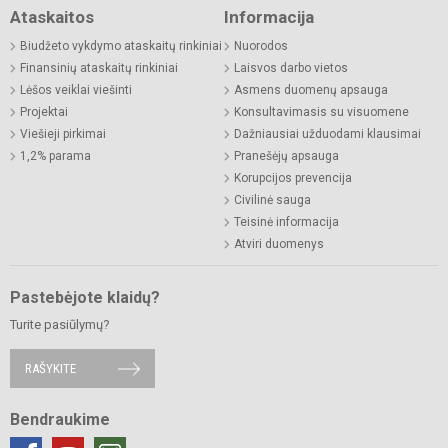
Ataskaitos
Informacija
Biudžeto vykdymo ataskaitų rinkiniai
Nuorodos
Finansinių ataskaitų rinkiniai
Laisvos darbo vietos
Lėšos veiklai viešinti
Asmens duomenų apsauga
Projektai
Konsultavimasis su visuomene
Viešieji pirkimai
Dažniausiai užduodami klausimai
1,2% parama
Pranešėjų apsauga
Korupcijos prevencija
Civilinė sauga
Teisinė informacija
Atviri duomenys
Pastebėjote klaidų?
Turite pasiūlymų?
RAŠYKITE
Bendraukime