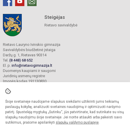
Steigėjas
Rietavo savivaldybė
Rietavo Lauryno Ivinskio gimnazija
Savivaldybės biudžetinė įstaiga
Daržų g. 1, Rietavas 90314
Tel.
(8 448) 68 652
El. p.
info@rietavogimnazija.lt
Duomenys kaupiami ir saugomi
Juridinių asmenų registre
Įmonės kodas 191130830
Šioje svetainėje naudojame slapukus siekdami užtikrinti jums teikiamų
© 2022. Rietavo Lauryno Ivinskio gimnazija. Visos teisės saugomos.
Kopijuoti turinį be raštiško gimnazijos sutikimo griežtai draudžiama.
paslaugų kokybę, analizuoti svetainės naudojimą ir optimizuoti naršymo
patirtį. Spustelėję mygtuką „Sutinku“, jūs patvirtinate, kad sutinkate su visų
Prieinamumo paraiška
Slapukų valdymas
slapukų naudojimu šioje svetainėje. Jei norite atšaukti arba pakeisti savo
sutikimus, prašome apsilankyti
slapukų valdymo puslapyje
.
Sumanus būdas atnaujinti
mokyklos interneto