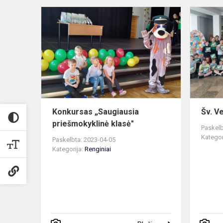
Konkursas
„Saugiausia
priešmokykl
klasė"
Konkursas „Saugiausia
Šv. V
priešmokyklinė klasė"
Paskelb
Kategor
Paskelbta: 2023-04-05
Kategorija:
Renginiai