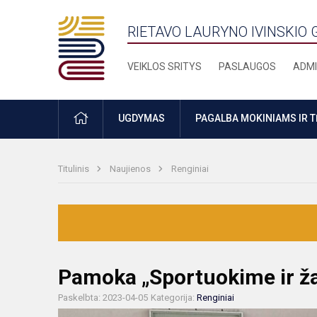
RIETAVO LAURYNO IVINSKIO 
VEIKLOS SRITYS
PASLAUGOS
ADMI
PRADŽIA
UGDYMAS
PAGALBA MOKINIAMS IR 
Titulinis
Naujienos
Renginiai
Pamoka „Sportuokime ir ža
Paskelbta: 2023-04-05
Kategorija:
Renginiai