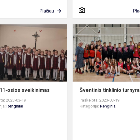
Plačiau
Pla
Kovo
11-
osios
sveikinimas
11-osios sveikinimas
Šventinis tinklinio turnyr
ta: 2023-03-19
Paskelbta: 2023-03-19
ija:
Renginiai
Kategorija:
Renginiai