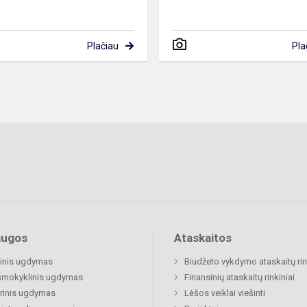
Plačiau
Pla
augos
Ataskaitos
inis ugdymas
Biudžeto vykdymo ataskaitų rin
šmokyklinis ugdymas
Finansinių ataskaitų rinkiniai
rinis ugdymas
Lėšos veiklai viešinti