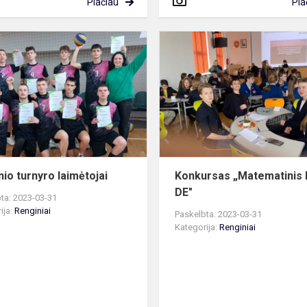
Plačiau
Pla
Tinklinio
turnyro
laimėtojai
nio turnyro laimėtojai
Konkursas „Matematinis
DE"
ta: 2023-03-31
ija:
Renginiai
Paskelbta: 2023-03-31
Kategorija:
Renginiai