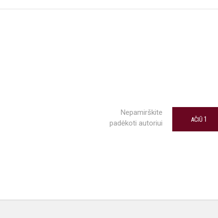
Nepamirškite
1
AČIŪ
padėkoti autoriui