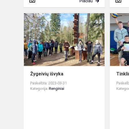
Plačiau
Žygeivių
išvyka
Žygeivių išvyka
Tinkli
Paskelbta: 2023-03-31
Paskelb
Kategorija:
Renginiai
Kategor