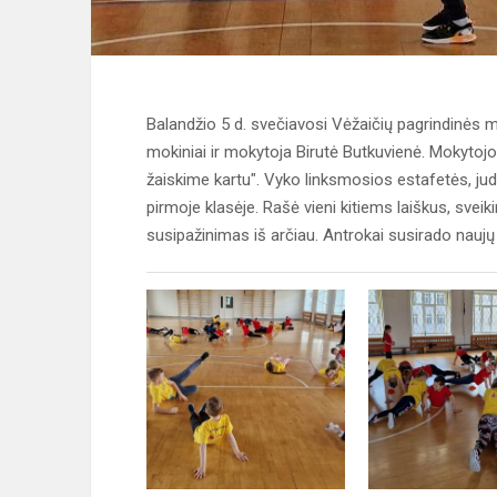
Balandžio 5 d. svečiavosi Vėžaičių pagrindinės 
mokiniai ir mokytoja Birutė Butkuvienė. Mokyto
žaiskime kartu". Vyko linksmosios estafetės, judr
pirmoje klasėje. Rašė vieni kitiems laiškus, svei
susipažinimas iš arčiau. Antrokai susirado naujų