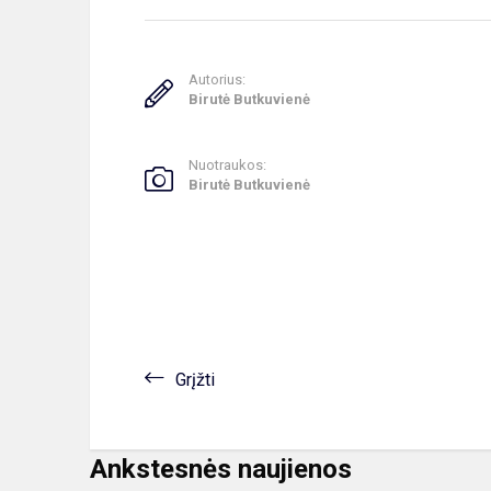
Autorius:
Birutė Butkuvienė
Nuotraukos:
Birutė Butkuvienė
Grįžti
Ankstesnės naujienos