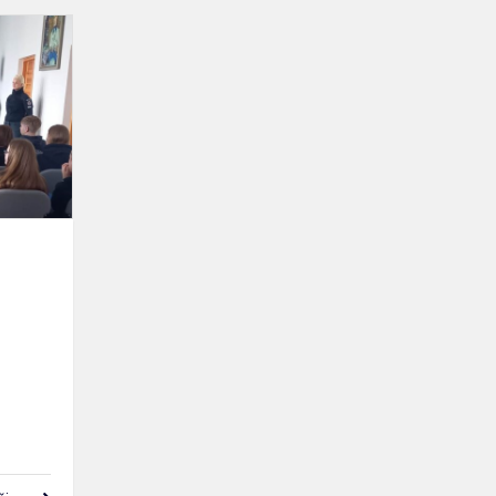
„Be
patyčių
2023"