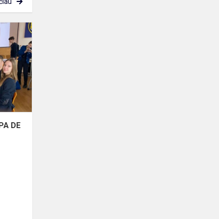
čiau
Konkursas
„Matematinis
PA
DE
DE"
 PA DE