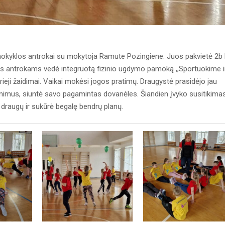
mokyklos antrokai su mokytoja Ramute Pozingiene. Juos pakvietė 2b k
jos antrokams vedė integruotą fizinio ugdymo pamoką ,,Sportuokime i
ieji žaidimai. Vaikai mokėsi jogos pratimų. Draugystė prasidėjo jau
kinimus, siuntė savo pagamintas dovanėles. Šiandien įvyko susitikimas
 draugų ir sukūrė begalę bendrų planų.