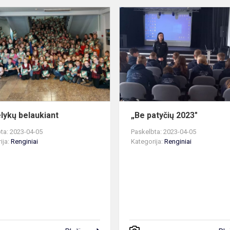
Šv.
Velykų
inė
belaukiant
elykų belaukiant
„Be patyčių 2023"
ta: 2023-04-05
Paskelbta: 2023-04-05
ija:
Renginiai
Kategorija:
Renginiai