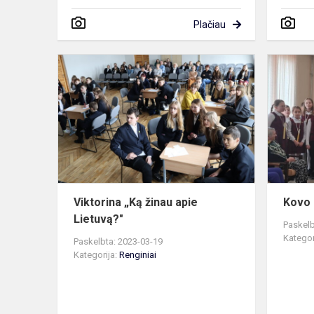
Plačiau
Viktorina
„Ką
žinau
apie
Lietuvą?"
Viktorina „Ką žinau apie
Kovo 
Lietuvą?"
Paskelb
Kategor
Paskelbta: 2023-03-19
Kategorija:
Renginiai