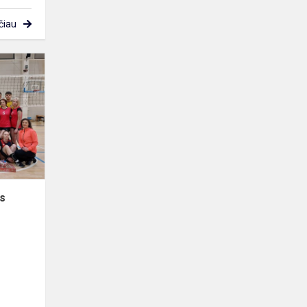
čiau
Šventinis
tinklinio
turnyras
as