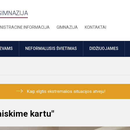
GIMNAZIJA
NISTRACINĖ INFORMACIJA
GIMNAZIJA
KONTAKTAI
TĖVAMS
NEFORMALUSIS ŠVIETIMAS
DIDŽIUOJAMĖS
Kaip elgtis ekstremalios situacijos atveju!
iskime kartu"