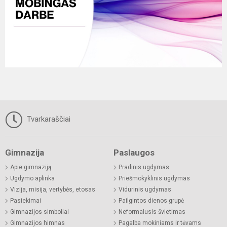
Tvarkaraščiai
Gimnazija
Paslaugos
Apie gimnaziją
Pradinis ugdymas
Ugdymo aplinka
Priešmokyklinis ugdymas
Vizija, misija, vertybės, etosas
Vidurinis ugdymas
Pasiekimai
Pailgintos dienos grupė
Gimnazijos simboliai
Neformalusis švietimas
Gimnazijos himnas
Pagalba mokiniams ir tėvams