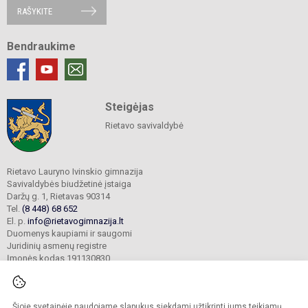
RAŠYKITE
Bendraukime
Steigėjas
Rietavo savivaldybė
Rietavo Lauryno Ivinskio gimnazija
Savivaldybės biudžetinė įstaiga
Daržų g. 1, Rietavas 90314
Tel.
(8 448) 68 652
El. p.
info@rietavogimnazija.lt
Duomenys kaupiami ir saugomi
Juridinių asmenų registre
Įmonės kodas 191130830
Šioje svetainėje naudojame slapukus siekdami užtikrinti jums teikiamų
© 2022. Rietavo Lauryno Ivinskio gimnazija. Visos teisės saugomos.