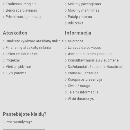
Tradiciniai renginiai
Mokinių pavėžėjimas
Bendradarbiavimas
Mokinių maitinimas
Priėmimas į gimnaziją
Patalpų nuoma
Biblioteka
Ataskaitos
Informacija
Biudžeto vykdymo ataskaitų rinkiniai
Nuorodos
Finansinių ataskaitų rinkiniai
Laisvos darbo vietos
Lėšos veiklai viešinti
Asmens duomenų apsauga
Projektai
Konsultavimasis su visuomene
Viešieji pirkimai
Dažniausiai užduodami klausimai
1,2% parama
Pranešėjų apsauga
Korupcijos prevencija
Civilinė sauga
Teisinė informacija
Atviri duomenys
Pastebėjote klaidų?
Turite pasiūlymų?