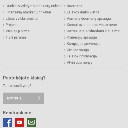
Biudžeto vykdymo ataskaitų rinkiniai
Nuorodos
Finansinių ataskaitų rinkiniai
Laisvos darbo vietos
Lėšos veiklai viešinti
Asmens duomenų apsauga
Projektai
Konsultavimasis su visuomene
Viešieji pirkimai
Dažniausiai užduodami klausimai
1,2% parama
Pranešėjų apsauga
Korupcijos prevencija
Civilinė sauga
Teisinė informacija
Atviri duomenys
Pastebėjote klaidų?
Turite pasiūlymų?
RAŠYKITE
Bendraukime