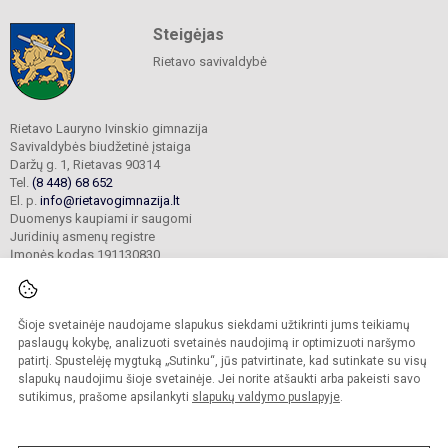
Steigėjas
Rietavo savivaldybė
Rietavo Lauryno Ivinskio gimnazija
Savivaldybės biudžetinė įstaiga
Daržų g. 1, Rietavas 90314
Tel.
(8 448) 68 652
El. p.
info@rietavogimnazija.lt
Duomenys kaupiami ir saugomi
Juridinių asmenų registre
Įmonės kodas 191130830
Šioje svetainėje naudojame slapukus siekdami užtikrinti jums teikiamų
© 2022. Rietavo Lauryno Ivinskio gimnazija. Visos teisės saugomos.
Kopijuoti turinį be raštiško gimnazijos sutikimo griežtai draudžiama.
paslaugų kokybę, analizuoti svetainės naudojimą ir optimizuoti naršymo
patirtį. Spustelėję mygtuką „Sutinku“, jūs patvirtinate, kad sutinkate su visų
Prieinamumo paraiška
Slapukų valdymas
slapukų naudojimu šioje svetainėje. Jei norite atšaukti arba pakeisti savo
sutikimus, prašome apsilankyti
slapukų valdymo puslapyje
.
Sumanus būdas atnaujinti
mokyklos interneto
svetainę