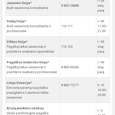
I–VII
Jaunimo linija*
8 800 28888
visą
Budi savanoriai konsultantai
parą
Vaikų linija*
I–VII
Budi savanoriai konsultantai ir
116 111
11.00–
profesionalai
21.00
Vilties linija*
I–VII
Pagalbą teikia savanoriai ir
116 123
visą
psichikos sveikatos specialistai
parą
Pagalbos moterims linija*
I–VII
Pagalbą teikia savanoriai ir
8 800 66366
visą
psichikos sveikatos profesionalai
parą
Linija Doverija*
8 800 77277
II–VI
Emocinę paramą rusų kalba
16.00–
paaugliams ir jaunimui teikia
20.00
savanoriai
Krizių įveikimo centras
I–V
Skubi psichologinė pagalba.