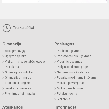
Tvarkaraščiai
Gimnazija
Paslaugos
Apie gimnaziją
Pradinis ugdymas
Ugdymo aplinka
Priešmokyklinis ugdymas
Vizija, misija, vertybės, etosas
Vidurinis ugdymas
Pasiekimai
Pailgintos dienos grupė
Gimnazijos simboliai
Neformalusis švietimas
Gimnazijos himnas
Pagalba mokiniams ir tėvams
Tradiciniai renginiai
Mokinių pavėžėjimas
Bendradarbiavimas
Mokinių maitinimas
Priėmimas į gimnaziją
Patalpų nuoma
Biblioteka
Ataskaitos
Informacija