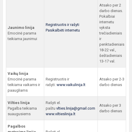
Atsako per 2
darbo dienas.
Pokalbiai
internetu
Registruotis ir rašyti
Jaunimo linija
vyksta
Pasikalbėti internetu
Emocinė parama
trečiadieniais
teikiama jaunimui
ir
penktadieniais
18-22 val.,
šeštadieniais
13-17 val.
Vaikų linija
Emocinė parama
Registruotis ir
Atsako per 2-3
teikiama vaikams ir
rašyti:
www.vaikulinija.lt
darbo dienas
paaugliams
Vilties linija
Rašyti el.
Atsako per 3
Pagalba teikiama
paštu
vlties.linija@gmail.com
darbo dienas
suaugusiems
www.viltieslinija.lt
Pagalbos
moterims linija
Rašyti el.