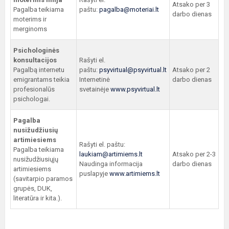
Atsako per 3
Pagalba teikiama
paštu:
pagalba@moteriai.lt
darbo dienas
moterims ir
merginoms
Psichologinės
konsultacijos
Rašyti el.
Pagalbą internetu
paštu:
psyvirtual@psyvirtual.lt
Atsako per 2
emigrantams teikia
Internetinė
darbo dienas
profesionalūs
svetainėje
www.psyvirtual.lt
psichologai.
Pagalba
nusižudžiusių
artimiesiems
Rašyti el. paštu:
Pagalba teikiama
laukiam@artimiems.lt
Atsako per 2-3
nusižudžiusiųjų
Naudinga informacija
darbo dienas
artimiesiems
puslapyje
www.artimiems.lt
(savitarpio paramos
grupės, DUK,
literatūra ir kita.).