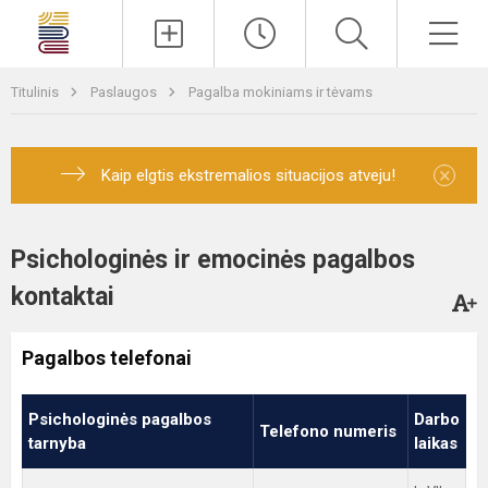
Paieška
Men
Titulinis
Paslaugos
Pagalba mokiniams ir tėvams
×
Kaip elgtis ekstremalios situacijos atveju!
Psichologinės ir emocinės pagalbos
kontaktai
Pagalbos telefonai
Psichologinės pagalbos
Darbo
Telefono numeris
tarnyba
laikas