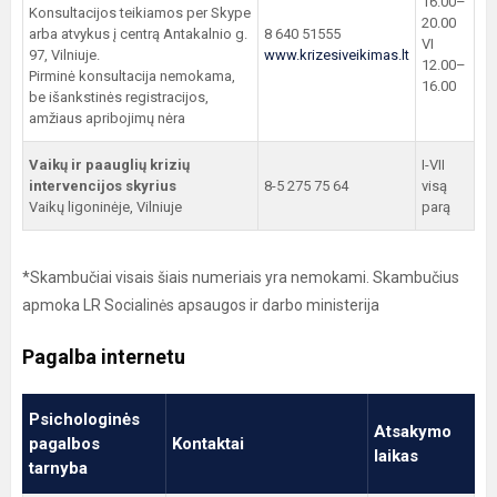
16.00–
Konsultacijos teikiamos per Skype
20.00
arba atvykus į centrą Antakalnio g.
8 640 51555
VI
97, Vilniuje.
www.krizesiveikimas.lt
12.00–
Pirminė konsultacija nemokama,
16.00
be išankstinės registracijos,
amžiaus apribojimų nėra
Vaikų ir paauglių krizių
I-VII
intervencijos skyrius
8-5 275 75 64
visą
Vaikų ligoninėje, Vilniuje
parą
*Skambučiai visais šiais numeriais yra nemokami. Skambučius
apmoka LR Socialinės apsaugos ir darbo ministerija
Pagalba internetu
Psichologinės
Atsakymo
pagalbos
Kontaktai
laikas
tarnyba