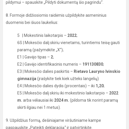
pildymui – spauskite „Pildyti dokumentą šio pagrindu“.
8. Formoje didžiosiomis raidėmis užpildykite asmeninius
duomenis bei šiuos laukelius:
5 | Mokestinis laikotarpis –
2022
;
6S | Mokesčio dalį skiriu vienetams, turintiems teisę gauti
paramą (pažymėkite „X“);
E1 | Gavėjo tipas –
2
;
E2 | Gavėjo identifikacinis numeris –
191130830
;
E3 | Mokesčio dalies paskirtis –
Rietavo Lauryno Ivinskio
gimnazija
(įrašykite tiek kiek užteks langelių)
E4 | Mokesčio dalies dydis (procentais) – iki
1,20
;
E5 | Mokesčio dalį skiriu iki mokestinio laikotarpio –
2022
m.
arba vėliausiai iki
2024 m.
(pildoma tik norint paramą
skirti ilgiau nei 1 metus).
9. Užpildžius formą, dešiniajame viršutiniame kampe
paspauskite „Pateikti deklaraciją“ ir patvirtinkite.