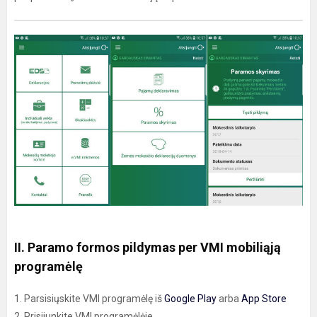
II. Paramo formos pildymas per VMI mobiliąją
programėlę
1. Parsisiųskite VMI programėlę iš
Google Play
arba
App Store
2. Prisijunkite VMI programėlėje