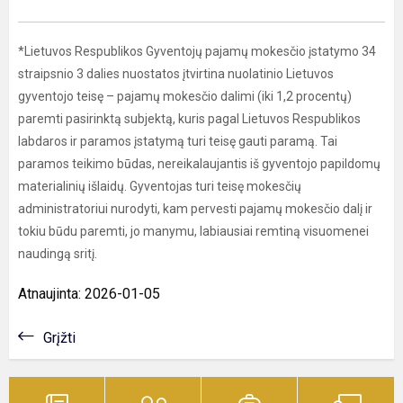
*Lietuvos Respublikos Gyventojų pajamų mokesčio įstatymo 34
straipsnio 3 dalies nuostatos įtvirtina nuolatinio Lietuvos
gyventojo teisę – pajamų mokesčio dalimi (iki 1,2 procentų)
paremti pasirinktą subjektą, kuris pagal Lietuvos Respublikos
labdaros ir paramos įstatymą turi teisę gauti paramą. Tai
paramos teikimo būdas, nereikalaujantis iš gyventojo papildomų
materialinių išlaidų. Gyventojas turi teisę mokesčių
administratoriui nurodyti, kam pervesti pajamų mokesčio dalį ir
tokiu būdu paremti, jo manymu, labiausiai remtiną visuomenei
naudingą sritį.
Atnaujinta: 2026-01-05
Grįžti