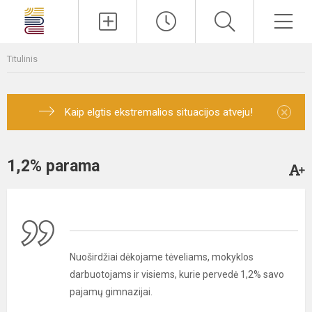
Paieška
Men
Titulinis
×
Kaip elgtis ekstremalios situacijos atveju!
1,2% parama
Nuoširdžiai dėkojame tėveliams, mokyklos
darbuotojams ir visiems, kurie pervedė 1,2% savo
pajamų gimnazijai.