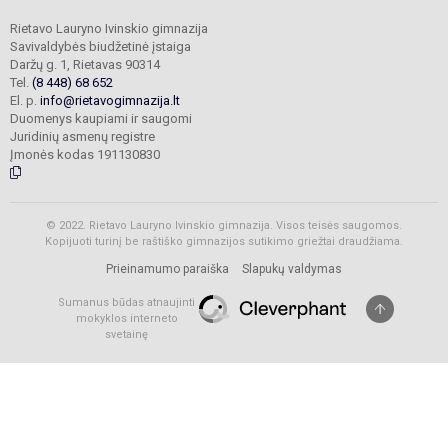
Rietavo Lauryno Ivinskio gimnazija
Savivaldybės biudžetinė įstaiga
Daržų g. 1, Rietavas 90314
Tel.
(8 448) 68 652
El. p.
info@rietavogimnazija.lt
Duomenys kaupiami ir saugomi
Juridinių asmenų registre
Įmonės kodas 191130830
© 2022. Rietavo Lauryno Ivinskio gimnazija. Visos teisės saugomos.
Kopijuoti turinį be raštiško gimnazijos sutikimo griežtai draudžiama.
Prieinamumo paraiška
Slapukų valdymas
Sumanus būdas atnaujinti
mokyklos interneto
svetainę