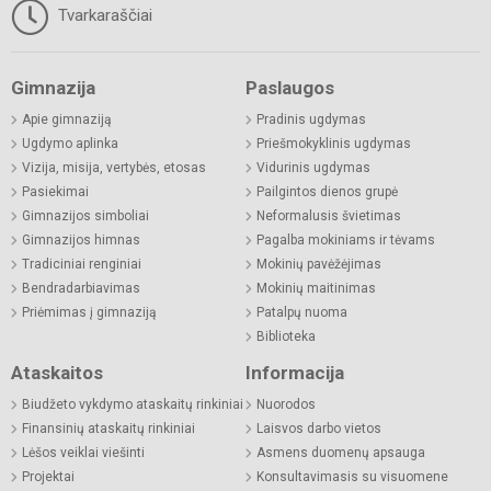
Tvarkaraščiai
Gimnazija
Paslaugos
Apie gimnaziją
Pradinis ugdymas
Ugdymo aplinka
Priešmokyklinis ugdymas
Vizija, misija, vertybės, etosas
Vidurinis ugdymas
Pasiekimai
Pailgintos dienos grupė
Gimnazijos simboliai
Neformalusis švietimas
Gimnazijos himnas
Pagalba mokiniams ir tėvams
Tradiciniai renginiai
Mokinių pavėžėjimas
Bendradarbiavimas
Mokinių maitinimas
Priėmimas į gimnaziją
Patalpų nuoma
Biblioteka
Ataskaitos
Informacija
Biudžeto vykdymo ataskaitų rinkiniai
Nuorodos
Finansinių ataskaitų rinkiniai
Laisvos darbo vietos
Lėšos veiklai viešinti
Asmens duomenų apsauga
Projektai
Konsultavimasis su visuomene