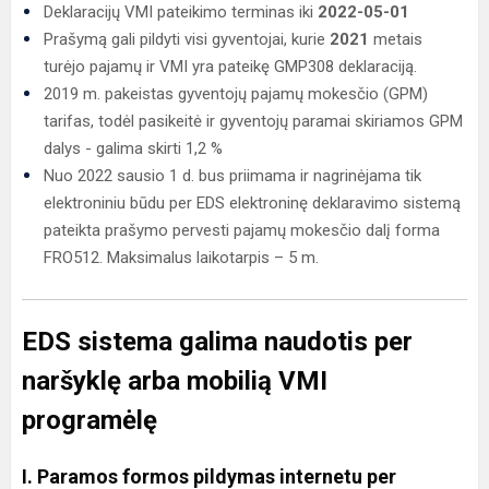
Deklaracijų VMI pateikimo terminas iki
2022-05-01
Prašymą gali pildyti visi gyventojai, kurie
2021
metais
turėjo pajamų ir VMI yra pateikę GMP308 deklaraciją.
2019 m. pakeistas gyventojų pajamų mokesčio (GPM)
tarifas, todėl pasikeitė ir gyventojų paramai skiriamos GPM
dalys - galima skirti 1,2 %
Nuo 2022 sausio 1 d. bus priimama ir nagrinėjama tik
elektroniniu būdu per EDS elektroninę deklaravimo sistemą
pateikta prašymo pervesti pajamų mokesčio dalį forma
FRO512. Maksimalus laikotarpis – 5 m.
EDS sistema galima naudotis per
naršyklę arba mobilią VMI
programėlę
I. Paramos formos pildymas internetu per