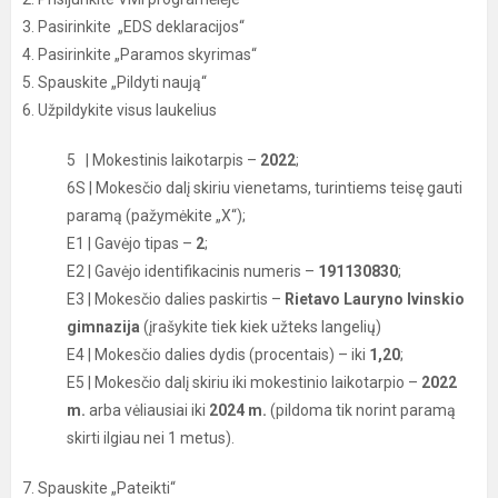
3. Pasirinkite „EDS deklaracijos“
4. Pasirinkite „Paramos skyrimas“
5. Spauskite „Pildyti naują“
6. Užpildykite visus laukelius
5 | Mokestinis laikotarpis –
2022
;
6S | Mokesčio dalį skiriu vienetams, turintiems teisę gauti
paramą (pažymėkite „X“);
E1 | Gavėjo tipas –
2
;
E2 | Gavėjo identifikacinis numeris –
191130830
;
E3 | Mokesčio dalies paskirtis –
Rietavo Lauryno Ivinskio
gimnazija
(įrašykite tiek kiek užteks langelių)
E4 | Mokesčio dalies dydis (procentais) – iki
1,20
;
E5 | Mokesčio dalį skiriu iki mokestinio laikotarpio –
2022
m.
arba vėliausiai iki
2024 m.
(pildoma tik norint paramą
skirti ilgiau nei 1 metus).
7. Spauskite „Pateikti“