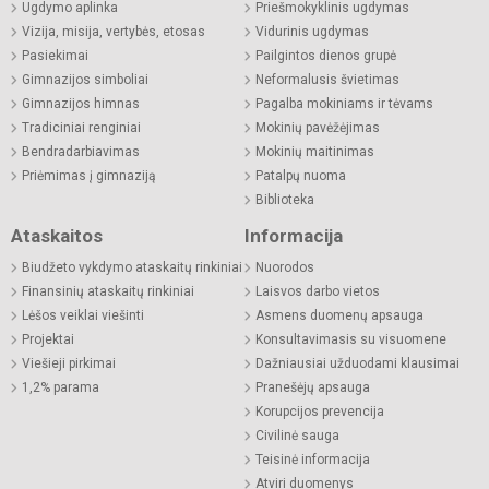
Ugdymo aplinka
Priešmokyklinis ugdymas
Vizija, misija, vertybės, etosas
Vidurinis ugdymas
Pasiekimai
Pailgintos dienos grupė
Gimnazijos simboliai
Neformalusis švietimas
Gimnazijos himnas
Pagalba mokiniams ir tėvams
Tradiciniai renginiai
Mokinių pavėžėjimas
Bendradarbiavimas
Mokinių maitinimas
Priėmimas į gimnaziją
Patalpų nuoma
Biblioteka
Ataskaitos
Informacija
Biudžeto vykdymo ataskaitų rinkiniai
Nuorodos
Finansinių ataskaitų rinkiniai
Laisvos darbo vietos
Lėšos veiklai viešinti
Asmens duomenų apsauga
Projektai
Konsultavimasis su visuomene
Viešieji pirkimai
Dažniausiai užduodami klausimai
1,2% parama
Pranešėjų apsauga
Korupcijos prevencija
Civilinė sauga
Teisinė informacija
Atviri duomenys