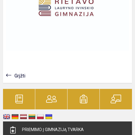
Grįžti
PRIĖMIMO Į GIMNAZIJĄ TVARKA