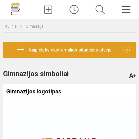
Paieška
Men
Titulinis
Gimnazija
×
Kaip elgtis ekstremalios situacijos atveju!
Gimnazijos simboliai
Gimnazijos logotipas