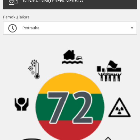
ATNAUJINIMŲ PRENUMERATA
Pamokų laikas
Pertrauka