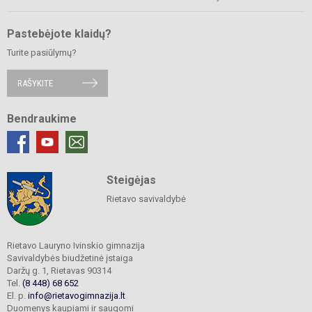
Pastebėjote klaidų?
Turite pasiūlymų?
RAŠYKITE
Bendraukime
Steigėjas
Rietavo savivaldybė
Rietavo Lauryno Ivinskio gimnazija
Savivaldybės biudžetinė įstaiga
Daržų g. 1, Rietavas 90314
Tel.
(8 448) 68 652
El. p.
info@rietavogimnazija.lt
Duomenys kaupiami ir saugomi