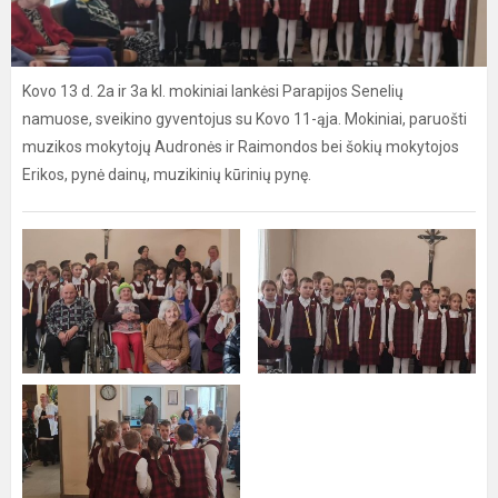
Kovo 13 d. 2a ir 3a kl. mokiniai lankėsi Parapijos Senelių
namuose, sveikino gyventojus su Kovo 11-ąja. Mokiniai, paruošti
muzikos mokytojų Audronės ir Raimondos bei šokių mokytojos
Erikos, pynė dainų, muzikinių kūrinių pynę.