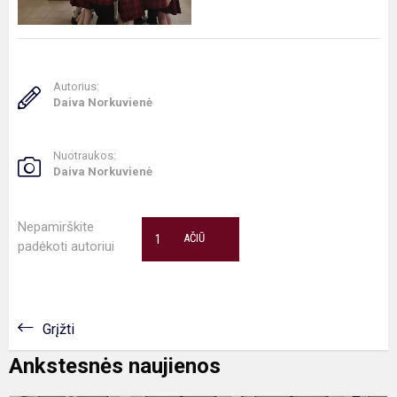
Autorius:
Daiva Norkuvienė
Nuotraukos:
Daiva Norkuvienė
Nepamirškite
1
AČIŪ
padėkoti autoriui
Grįžti
Ankstesnės naujienos