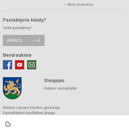
Atviri duomenys
Pastebėjote klaidų?
Turite pasiūlymų?
RAŠYKITE
Bendraukime
Steigėjas
Rietavo savivaldybė
Rietavo Lauryno Ivinskio gimnazija
Savivaldybės biudžetinė įstaiga
Daržų g. 1, Rietavas 90314
Tel.
(8 448) 68 652
El. p.
info@rietavogimnazija.lt