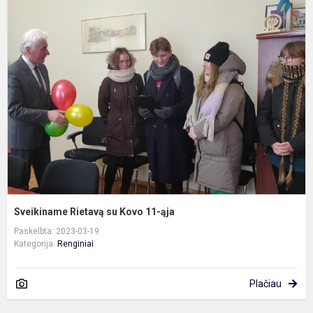
S
R
s
K
1
ą
Sveikiname Rietavą su Kovo 11-ąja
Paskelbta: 2023-03-19
Kategorija:
Renginiai
Plačiau