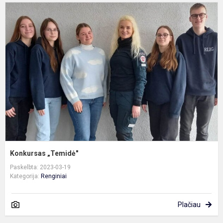
K
„
Konkursas „Temidė"
Paskelbta: 2023-03-19
Kategorija:
Renginiai
Plačiau