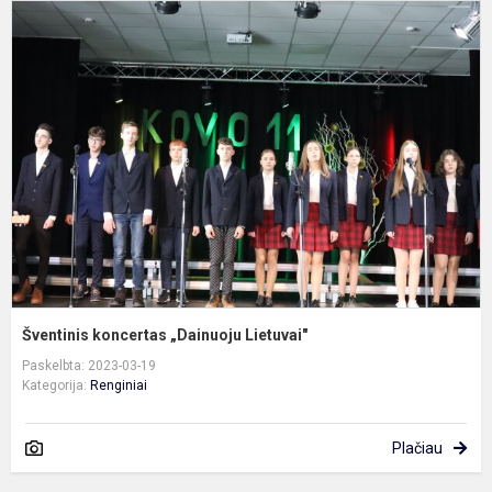
Š
k
„
L
Šventinis koncertas „Dainuoju Lietuvai"
Paskelbta: 2023-03-19
Kategorija:
Renginiai
Plačiau