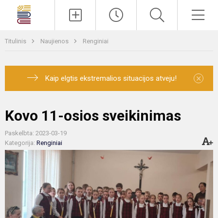
Paieška
Men
Titulinis
Naujienos
Renginiai
×
Kaip elgtis ekstremalios situacijos atveju!
Kovo 11-osios sveikinimas
Paskelbta: 2023-03-19
Kategorija:
Renginiai