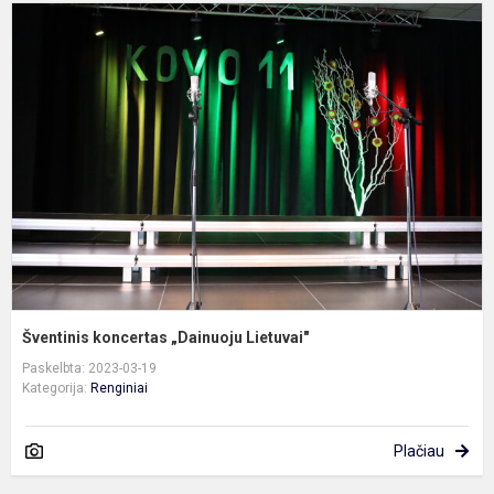
Š
k
„
L
Šventinis koncertas „Dainuoju Lietuvai"
Paskelbta: 2023-03-19
Kategorija:
Renginiai
Plačiau