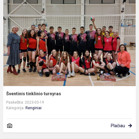
Š
t
t
Šventinis tinklinio turnyras
Paskelbta: 2023-03-19
Kategorija:
Renginiai
Plačiau