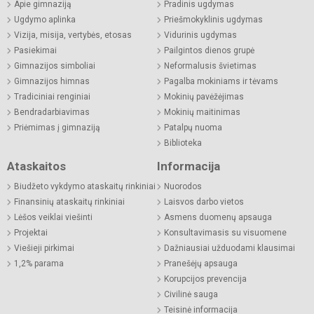
Apie gimnaziją
Pradinis ugdymas
Ugdymo aplinka
Priešmokyklinis ugdymas
Vizija, misija, vertybės, etosas
Vidurinis ugdymas
Pasiekimai
Pailgintos dienos grupė
Gimnazijos simboliai
Neformalusis švietimas
Gimnazijos himnas
Pagalba mokiniams ir tėvams
Tradiciniai renginiai
Mokinių pavėžėjimas
Bendradarbiavimas
Mokinių maitinimas
Priėmimas į gimnaziją
Patalpų nuoma
Biblioteka
Ataskaitos
Informacija
Biudžeto vykdymo ataskaitų rinkiniai
Nuorodos
Finansinių ataskaitų rinkiniai
Laisvos darbo vietos
Lėšos veiklai viešinti
Asmens duomenų apsauga
Projektai
Konsultavimasis su visuomene
Viešieji pirkimai
Dažniausiai užduodami klausimai
1,2% parama
Pranešėjų apsauga
Korupcijos prevencija
Civilinė sauga
Teisinė informacija