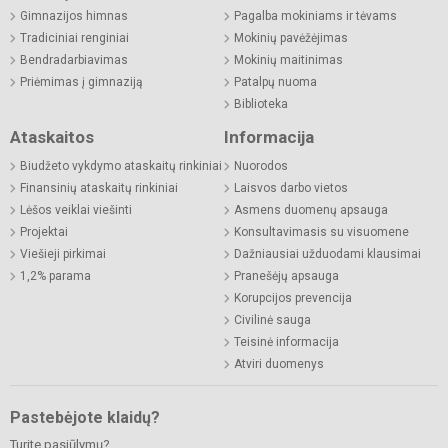
Gimnazijos himnas
Pagalba mokiniams ir tėvams
Tradiciniai renginiai
Mokinių pavėžėjimas
Bendradarbiavimas
Mokinių maitinimas
Priėmimas į gimnaziją
Patalpų nuoma
Biblioteka
Ataskaitos
Informacija
Biudžeto vykdymo ataskaitų rinkiniai
Nuorodos
Finansinių ataskaitų rinkiniai
Laisvos darbo vietos
Lėšos veiklai viešinti
Asmens duomenų apsauga
Projektai
Konsultavimasis su visuomene
Viešieji pirkimai
Dažniausiai užduodami klausimai
1,2% parama
Pranešėjų apsauga
Korupcijos prevencija
Civilinė sauga
Teisinė informacija
Atviri duomenys
Pastebėjote klaidų?
Turite pasiūlymų?