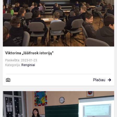
Viktorina „Iššifruok istoriją"
Paskelbta: 2023-01-23
Kategorija:
Renginiai
Plačiau
P
i
„
g