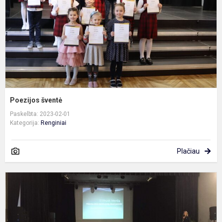
Poezijos šventė
Paskelbta: 2023-02-01
Kategorija:
Renginiai
Plačiau
V
„
i