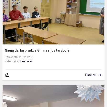
t
Naujų darbų pradžia Gimnazijos taryboje
Paskelbta: 2022-12-21
Kategorija:
Renginiai
Plačiau
K
s
„
š