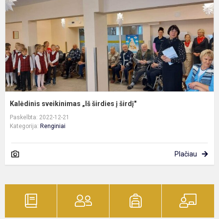
į
š
Kalėdinis sveikinimas „Iš širdies į širdį"
Paskelbta: 2022-12-21
Kategorija:
Renginiai
Plačiau