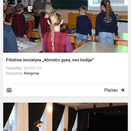
n
li
Pilietinė iniciatyva „Atmintis gyva, nes liudija"
Paskelbta: 2023-01-23
Kategorija:
Renginiai
Plačiau
P
s
„
š