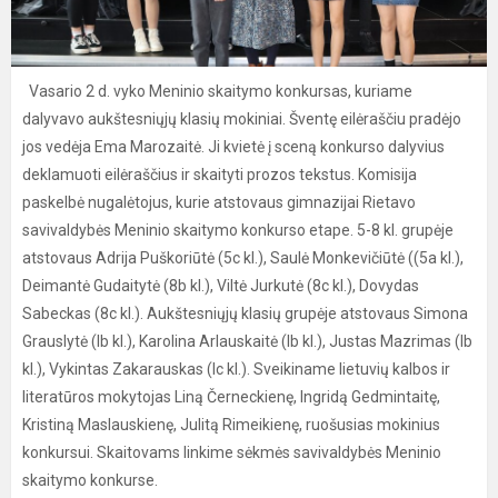
Vasario 2 d. vyko Meninio skaitymo konkursas, kuriame
dalyvavo aukštesniųjų klasių mokiniai. Šventę eilėraščiu pradėjo
jos vedėja Ema Marozaitė. Ji kvietė į sceną konkurso dalyvius
deklamuoti eilėraščius ir skaityti prozos tekstus. Komisija
paskelbė nugalėtojus, kurie atstovaus gimnazijai Rietavo
savivaldybės Meninio skaitymo konkurso etape. 5-8 kl. grupėje
atstovaus Adrija Puškoriūtė (5c kl.), Saulė Monkevičiūtė ((5a kl.),
Deimantė Gudaitytė (8b kl.), Viltė Jurkutė (8c kl.), Dovydas
Sabeckas (8c kl.). Aukštesniųjų klasių grupėje atstovaus Simona
Grauslytė (Ib kl.), Karolina Arlauskaitė (Ib kl.), Justas Mazrimas (Ib
kl.), Vykintas Zakarauskas (Ic kl.). Sveikiname lietuvių kalbos ir
literatūros mokytojas Liną Černeckienę, Ingridą Gedmintaitę,
Kristiną Maslauskienę, Julitą Rimeikienę, ruošusias mokinius
konkursui. Skaitovams linkime sėkmės savivaldybės Meninio
skaitymo konkurse.