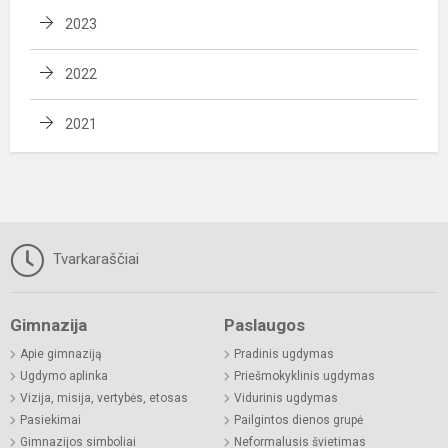
2023
2022
2021
Tvarkaraščiai
Gimnazija
Paslaugos
Apie gimnaziją
Pradinis ugdymas
Ugdymo aplinka
Priešmokyklinis ugdymas
Vizija, misija, vertybės, etosas
Vidurinis ugdymas
Pasiekimai
Pailgintos dienos grupė
Gimnazijos simboliai
Neformalusis švietimas