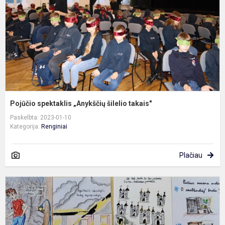
t
Pojūčio spektaklis „Anykščių šilelio takais"
Paskelbta: 2023-01-10
Kategorija:
Renginiai
Plačiau
P
L
I