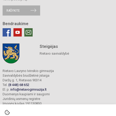
RAŠYKITE
Bendraukime
Steigėjas
Rietavo savivaldybė
Rietavo Lauryno Ivinskio gimnazija
Savivaldybės biudžetinė įstaiga
Daržų g. 1, Rietavas 90314
Tel.
(8 448) 68 652
El. p.
info@rietavogimnazija.lt
Duomenys kaupiami ir saugomi
Juridinių asmenų registre
Įmonės kodas 191130830