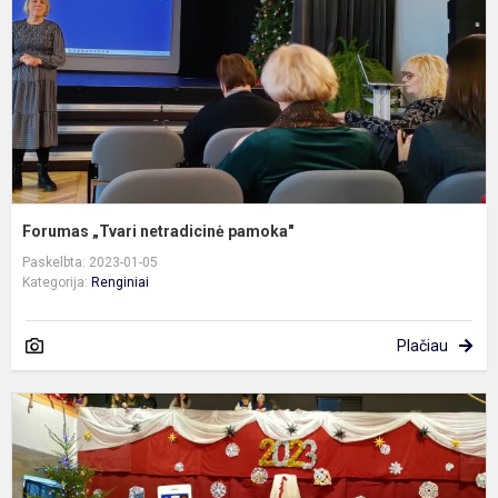
Forumas „Tvari netradicinė pamoka"
Paskelbta: 2023-01-05
Kategorija:
Renginiai
Plačiau
K