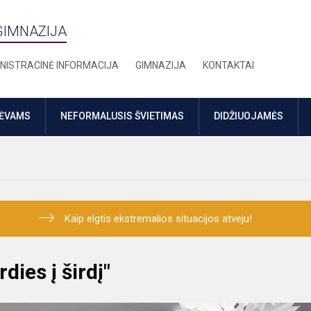
GIMNAZIJA
NISTRACINĖ INFORMACIJA
GIMNAZIJA
KONTAKTAI
TĖVAMS
NEFORMALUSIS ŠVIETIMAS
DIDŽIUOJAMĖS
Kaip elgtis ekstremalios situacijos atveju!
dies į širdį"