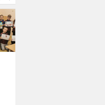
Šiaurės
šalių
literatūros
savaitė