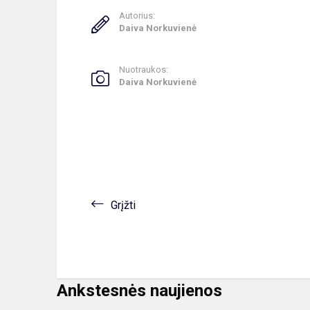
Autorius:
Daiva Norkuvienė
Nuotraukos:
Daiva Norkuvienė
Grįžti
Ankstesnės naujienos