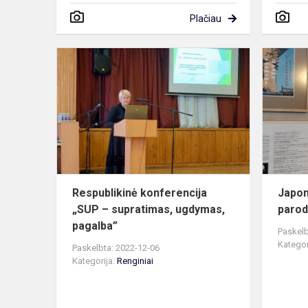
Plačiau
Respublikin
konferencija
„SUP
–
supratimas,
ugdymas,
pagal...
Respublikinė konferencija
Japon
„SUP – supratimas, ugdymas,
parod
pagalba”
Paskelb
Kategor
Paskelbta: 2022-12-06
Kategorija:
Renginiai