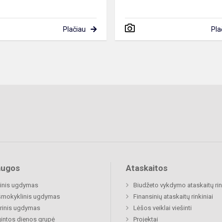
Plačiau
Pla
augos
Ataskaitos
inis ugdymas
Biudžeto vykdymo ataskaitų rin
šmokyklinis ugdymas
Finansinių ataskaitų rinkiniai
rinis ugdymas
Lėšos veiklai viešinti
gintos dienos grupė
Projektai