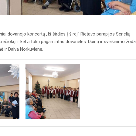
niai dovanojo koncertą „Iš širdies į širdį" Rietavo parapijos Senelių
rečiokų ir ketvirtokų pagamintas dovanėles. Dainų ir sveikinimo žodž
 ir Daiva Norkuvienė.