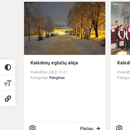
Kalėdinių
eglučių
alėja
Kalėdinių eglučių alėja
Kalėd
Paskelbta: 2022-12-21
Paskelb
Kategorija:
Renginiai
Kategor
Plačiau