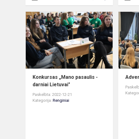
Konkursas
„Mano
pasaulis
-
darniai
Lietuvai"
Konkursas „Mano pasaulis -
Adve
darniai Lietuvai"
Paskelb
Kategor
Paskelbta: 2022-12-21
Kategorija:
Renginiai