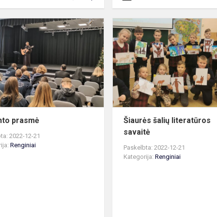
Advento
prasmė
nto prasmė
Šiaurės šalių literatūros
savaitė
ta: 2022-12-21
ija:
Renginiai
Paskelbta: 2022-12-21
Kategorija:
Renginiai