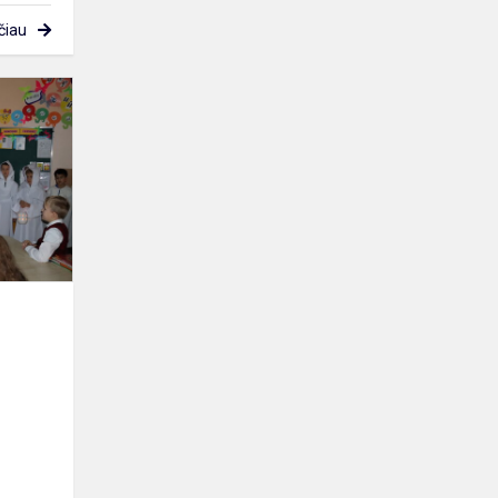
čiau
Belaukiant
šv.
Kalėdų