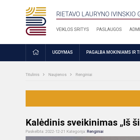
RIETAVO LAURYNO IVINSKIO 
VEIKLOS SRITYS
PASLAUGOS
ADMI
PRADŽIA
UGDYMAS
PAGALBA MOKINIAMS IR 
Titulinis
Naujienos
Renginiai
Kalėdinis sveikinimas „Iš šir
Paskelbta: 2022-12-21
Kategorija:
Renginiai