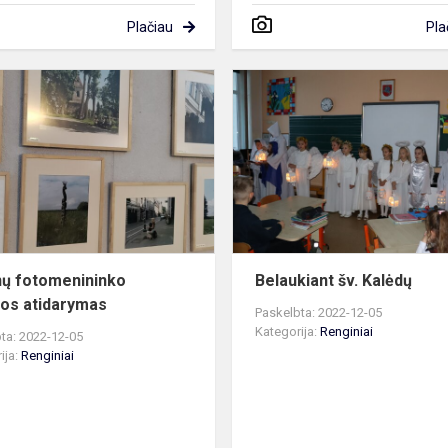
Plačiau
Pla
ė
Japonų
fotomenininko
parodos
atidarymas
ų fotomenininko
Belaukiant šv. Kalėdų
os atidarymas
Paskelbta: 2022-12-05
Kategorija:
Renginiai
ta: 2022-12-05
ija:
Renginiai