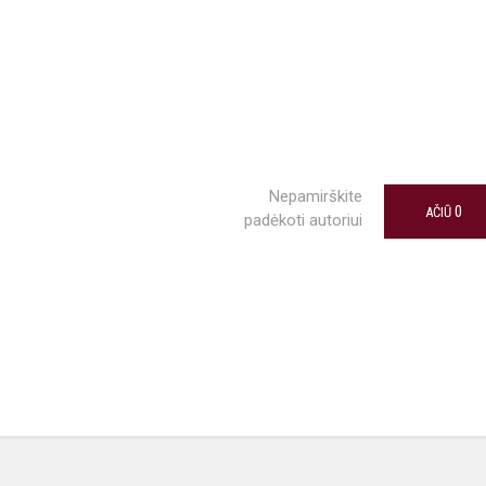
Nepamirškite
0
AČIŪ
padėkoti autoriui