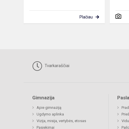
Plačiau
Tvarkaraščiai
Gimnazija
Pasl
Apie gimnaziją
Prad
Ugdymo aplinka
Prie
Vizija, misija, vertybės, etosas
Vidu
Pasiekimai
Pail