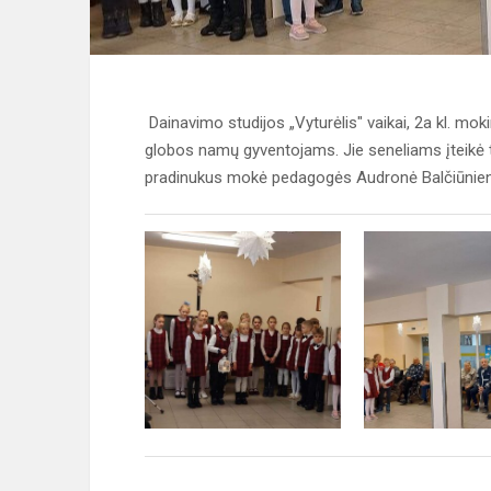
Dainavimo studijos „Vyturėlis" vaikai, 2a kl. moki
globos namų gyventojams. Jie seneliams įteikė t
pradinukus mokė pedagogės Audronė Balčiūnienė