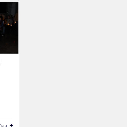
Pasitinkant
Šviesos
dieną
ą
čiau