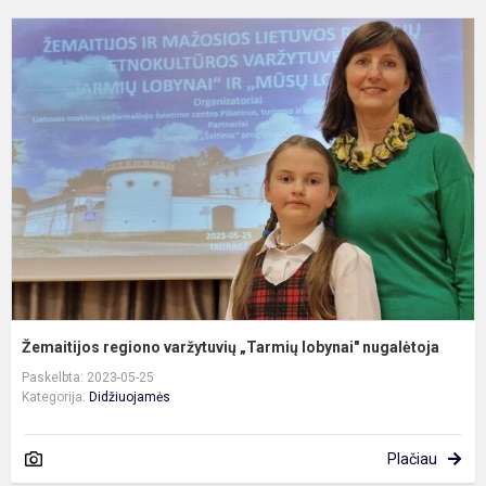
Ž
r
v
„
l
n
Žemaitijos regiono varžytuvių „Tarmių lobynai" nugalėtoja
Paskelbta: 2023-05-25
Kategorija:
Didžiuojamės
Plačiau