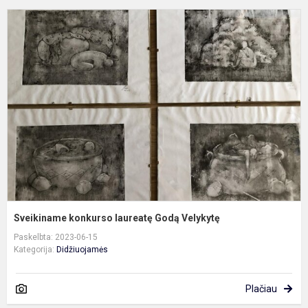
S
k
l
G
V
Sveikiname konkurso laureatę Godą Velykytę
Paskelbta: 2023-06-15
Kategorija:
Didžiuojamės
Plačiau