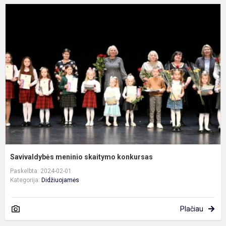
S
m
s
k
Savivaldybės meninio skaitymo konkursas
Paskelbta: 2024-02-01
Kategorija:
Didžiuojamės
Plačiau