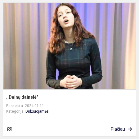
,
d
,,Dainų dainelė"
Paskelbta: 2024-01-11
Kategorija:
Didžiuojamės
Plačiau