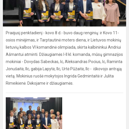
Praėjusį penktadienį - kovo 8 d.- buvo daug renginių: ir Kovo 11-
osios minėjimas, ir Tarptautinė moters diena, ir Lietuvos mokinių
lietuvių kalbos VI komandinė olimpiada, skirta kalbininkui Andriui
Ašmantui atminti. Džiaugiamės I-II kl. komanda, mūsų gimnazijos
mokiniai - Dovydas Sabeckas, Ic, Aleksandras Pocius, Ic, Raminta
Jonušaitė, IIc, gabija Lapytė, IIc, Urtė Pūžaitė, IIc - iškovojo antrąją
vietą. Mokinius ruošė mokytojos Ingrida Gedmintaitė ir Julita
Rimeikienė. Dėkojame ir džiaugiamės.