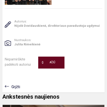
Autorius:
Nijolė Dovidauskienė, direktoriaus pavaduotoja ugdymui
Nuotraukos:
Julita Rimeikienė
Nepamirškite
0
AČIŪ
padėkoti autoriui
Grįžti
Ankstesnės naujienos