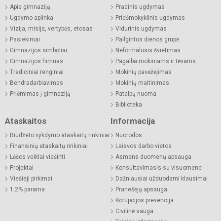
Apie gimnaziją
Pradinis ugdymas
Ugdymo aplinka
Priešmokyklinis ugdymas
Vizija, misija, vertybės, etosas
Vidurinis ugdymas
Pasiekimai
Pailgintos dienos grupė
Gimnazijos simboliai
Neformalusis švietimas
Gimnazijos himnas
Pagalba mokiniams ir tėvams
Tradiciniai renginiai
Mokinių pavėžėjimas
Bendradarbiavimas
Mokinių maitinimas
Priėmimas į gimnaziją
Patalpų nuoma
Biblioteka
Ataskaitos
Informacija
Biudžeto vykdymo ataskaitų rinkiniai
Nuorodos
Finansinių ataskaitų rinkiniai
Laisvos darbo vietos
Lėšos veiklai viešinti
Asmens duomenų apsauga
Projektai
Konsultavimasis su visuomene
Viešieji pirkimai
Dažniausiai užduodami klausimai
1,2% parama
Pranešėjų apsauga
Korupcijos prevencija
Civilinė sauga