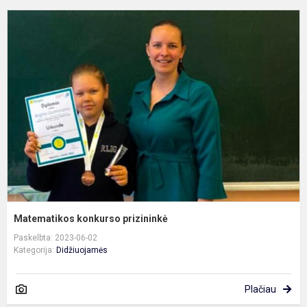
M
k
p
Matematikos konkurso prizininkė
Paskelbta: 2023-06-02
Kategorija:
Didžiuojamės
Plačiau