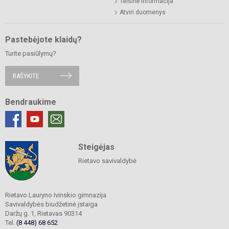
Teisinė informacija
Atviri duomenys
Pastebėjote klaidų?
Turite pasiūlymų?
RAŠYKITE
Bendraukime
Steigėjas
Rietavo savivaldybė
Rietavo Lauryno Ivinskio gimnazija
Savivaldybės biudžetinė įstaiga
Daržų g. 1, Rietavas 90314
Tel.
(8 448) 68 652