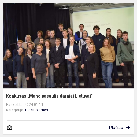
K
„
p
d
L
Konkusas „Mano pasaulis darniai Lietuvai“
Paskelbta: 2024-01-11
Kategorija:
Didžiuojamės
Plačiau