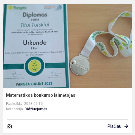
M
k
l
Matematikos konkurso laimėtojas
Paskelbta: 2023-06-15
Kategorija:
Didžiuojamės
Plačiau