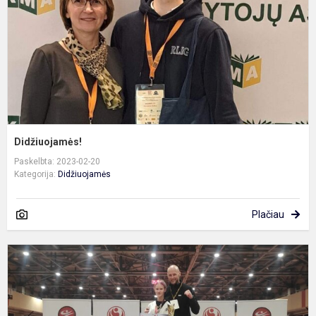
Didžiuojamės!
Paskelbta: 2023-02-20
Kategorija:
Didžiuojamės
Plačiau
P