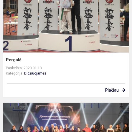
Pergalė
Paskelbta: 2023-01-13
Kategorija:
Didžiuojamės
Plačiau
P
u
s