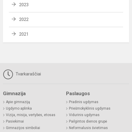
2023
2022
2021
Tvarkaraščiai
Gimnazija
Paslaugos
Apie gimnaziją
Pradinis ugdymas
Ugdymo aplinka
Priešmokyklinis ugdymas
Vizija, misija, vertybės, etosas
Vidurinis ugdymas
Pasiekimai
Pailgintos dienos grupė
Gimnazijos simboliai
Neformalusis švietimas