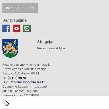
RAŠYKITE
Bendraukime
Steigėjas
Rietavo savivaldybė
Rietavo Lauryno Ivinskio gimnazija
Savivaldybės biudžetinė įstaiga
Daržų g. 1, Rietavas 90314
Tel.
(8 448) 68 652
El. p.
info@rietavogimnazija.lt
Duomenys kaupiami ir saugomi
Juridinių asmenų registre
Įmonės kodas 191130830