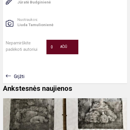
Jūratė Budginienė
Nuotraukos:
Liuda Tamulionienė
Nepamirškite
0
AČIŪ
padėkoti autoriui
Grįžti
Ankstesnės naujienos
S
k
l
G
V