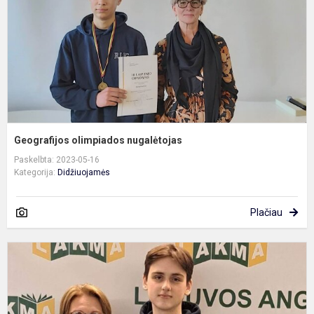
Geografijos olimpiados nugalėtojas
Paskelbta: 2023-05-16
Kategorija:
Didžiuojamės
Plačiau
D