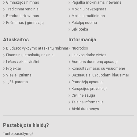
Gimnazijos himnas
Pagalba mokiniams ir tėvams
Tradiciniai renginiai
Mokinių pavėžėjimas
Bendradarbiavimas
Mokinių maitinimas
Priėmimas į gimnaziją
Patalpų nuoma
Biblioteka
Ataskaitos
Informacija
Biudžeto vykdymo ataskaitų rinkiniai
Nuorodos
Finansinių ataskaitų rinkiniai
Laisvos darbo vietos
Lėšos veiklai viešinti
Asmens duomenų apsauga
Projektai
Konsultavimasis su visuomene
Viešieji pirkimai
Dažniausiai užduodami klausimai
1,2% parama
Pranešėjų apsauga
Korupcijos prevencija
Civilinė sauga
Teisinė informacija
Atviri duomenys
Pastebėjote klaidų?
Turite pasiūlymų?