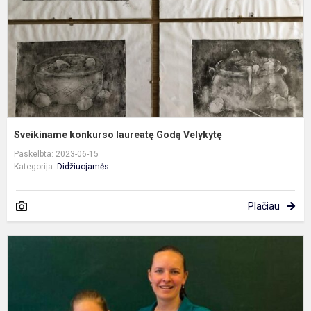
Sveikiname konkurso laureatę Godą Velykytę
Paskelbta: 2023-06-15
Kategorija:
Didžiuojamės
Plačiau
M
k
p