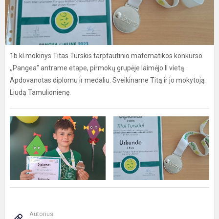
1b kl.mokinys Titas Turskis tarptautinio matematikos konkurso
,,Pangea" antrame etape, pirmokų grupėje laimėjo II vietą.
Apdovanotas diplomu ir medaliu. Sveikiname Titą ir jo mokytoją
Liudą Tamulionienę.
Autorius: