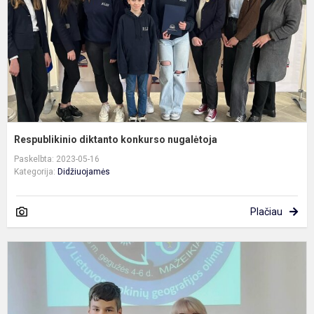
Respublikinio diktanto konkurso nugalėtoja
Paskelbta: 2023-05-16
Kategorija:
Didžiuojamės
Plačiau
G
o
n