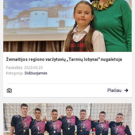
n
Žemaitijos regiono varžytuvių „Tarmių lobynai" nugalėtoja
Paskelbta: 2023-05-25
Kategorija:
Didžiuojamės
Plačiau
T
t
l