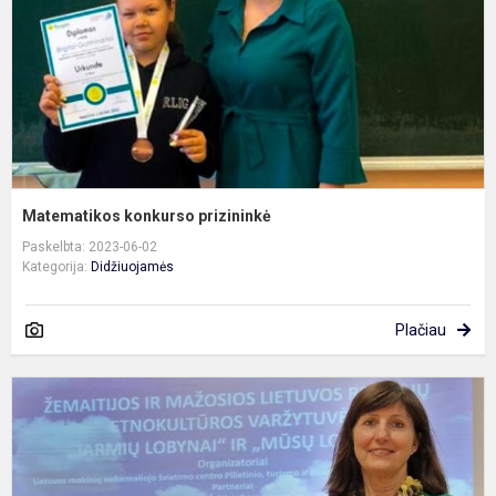
Matematikos konkurso prizininkė
Paskelbta: 2023-06-02
Kategorija:
Didžiuojamės
Plačiau
Ž
r
v
„
l