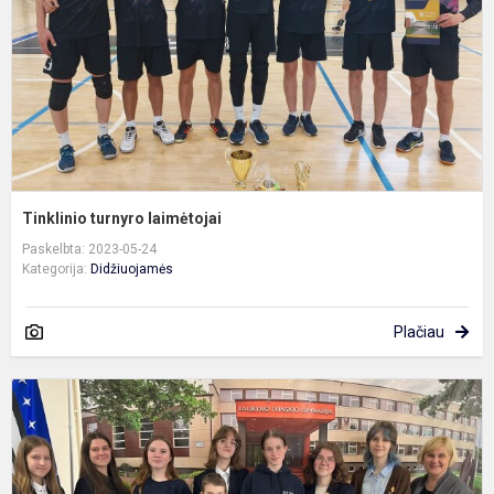
Tinklinio turnyro laimėtojai
Paskelbta: 2023-05-24
Kategorija:
Didžiuojamės
Plačiau
R
d
k
n