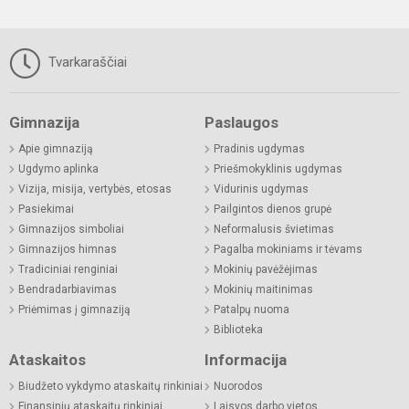
Tvarkaraščiai
Gimnazija
Paslaugos
Apie gimnaziją
Pradinis ugdymas
Ugdymo aplinka
Priešmokyklinis ugdymas
Vizija, misija, vertybės, etosas
Vidurinis ugdymas
Pasiekimai
Pailgintos dienos grupė
Gimnazijos simboliai
Neformalusis švietimas
Gimnazijos himnas
Pagalba mokiniams ir tėvams
Tradiciniai renginiai
Mokinių pavėžėjimas
Bendradarbiavimas
Mokinių maitinimas
Priėmimas į gimnaziją
Patalpų nuoma
Biblioteka
Ataskaitos
Informacija
Biudžeto vykdymo ataskaitų rinkiniai
Nuorodos
Finansinių ataskaitų rinkiniai
Laisvos darbo vietos