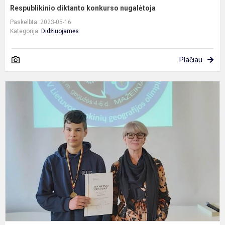
Respublikinio diktanto konkurso nugalėtoja
Paskelbta: 2023-05-16
Kategorija:
Didžiuojamės
Plačiau
G
o
n