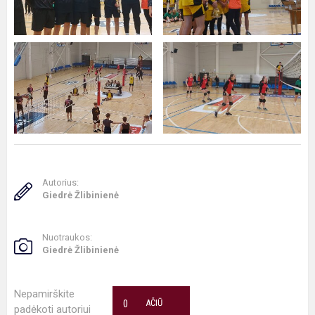
Autorius:
Giedrė Žlibinienė
Nuotraukos:
Giedrė Žlibinienė
Nepamirškite
0
AČIŪ
padėkoti autoriui