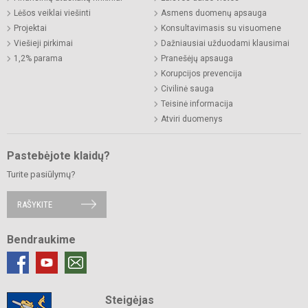
Lėšos veiklai viešinti
Asmens duomenų apsauga
Projektai
Konsultavimasis su visuomene
Viešieji pirkimai
Dažniausiai užduodami klausimai
1,2% parama
Pranešėjų apsauga
Korupcijos prevencija
Civilinė sauga
Teisinė informacija
Atviri duomenys
Pastebėjote klaidų?
Turite pasiūlymų?
RAŠYKITE
Bendraukime
Steigėjas