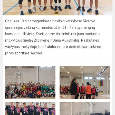
Gegužės 19 d. tarprajoninėse tinklinio varžybose Rietavo
gimnazijos vaikinų komandos užėmė I ir II vietą, merginų
komanda - III vietą. Sveikiname tinklininkus ir juos ruošusius
mokytojus Giedrę Žlibinienę ir Darių Aukštkalnį. Paskutines
varžybas mokykloje žaidė abiturientai ir dešimtokai. Linkime
jiems sportinės sėkmės!