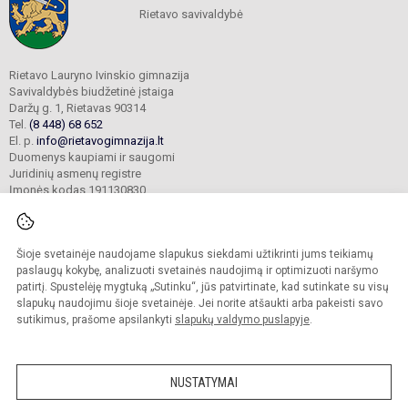
Rietavo savivaldybė
Rietavo Lauryno Ivinskio gimnazija
Savivaldybės biudžetinė įstaiga
Daržų g. 1, Rietavas 90314
Tel.
(8 448) 68 652
El. p.
info@rietavogimnazija.lt
Duomenys kaupiami ir saugomi
Juridinių asmenų registre
Įmonės kodas 191130830
Šioje svetainėje naudojame slapukus siekdami užtikrinti jums teikiamų
© 2022. Rietavo Lauryno Ivinskio gimnazija. Visos teisės saugomos.
Kopijuoti turinį be raštiško gimnazijos sutikimo griežtai draudžiama.
paslaugų kokybę, analizuoti svetainės naudojimą ir optimizuoti naršymo
patirtį. Spustelėję mygtuką „Sutinku“, jūs patvirtinate, kad sutinkate su visų
Prieinamumo paraiška
Slapukų valdymas
slapukų naudojimu šioje svetainėje. Jei norite atšaukti arba pakeisti savo
sutikimus, prašome apsilankyti
slapukų valdymo puslapyje
.
Sumanus būdas atnaujinti
mokyklos interneto
svetainę
NUSTATYMAI