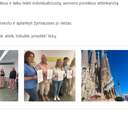
us ir laiku teikti individualizuotą, asmens poreikius atitinkančią
stu ir aplankyti žymiausias jo vietas.
ateik, tobulėk, prisidėk“ lėšų.