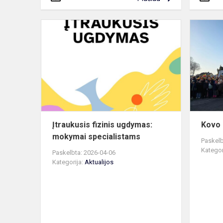
Įtraukusis
fizinis
ugdymas:
mokymai
specialista
Įtraukusis fizinis ugdymas:
Kovo 
mokymai specialistams
Paskelb
Kategor
Paskelbta: 2026-04-06
Kategorija:
Aktualijos