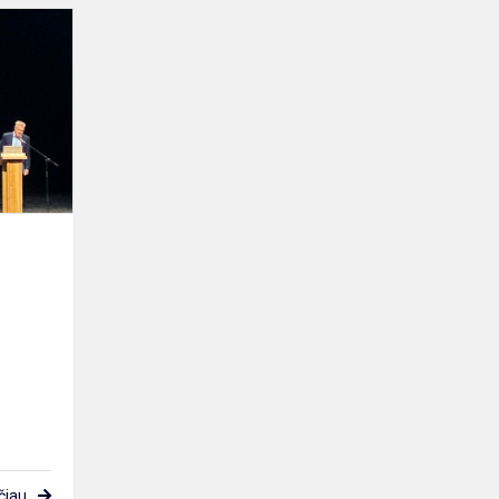
Rietavo
Lauryno
Ivinskio
gimnazistai
dalyvavo
konferencijoj...
čiau