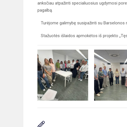
anksčiau atpažinti specialiuosius ugdymosi poreiki
pagalbą.
Turėjome galimybę susipažinti su Barselonos mie
Stažuotės išlaidos apmokėtos iš projekto „Tęsk: 