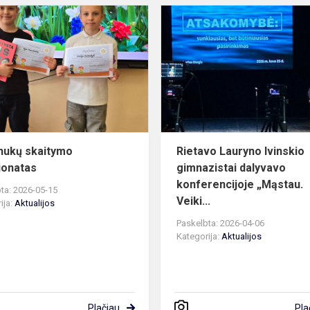
Pradinukų
skaitymo
čempionatas
nukų skaitymo
Rietavo Lauryno Ivinskio
ionatas
gimnazistai dalyvavo
konferencijoje „Mąstau.
ta: 2026-05-15
Veiki...
ija:
Aktualijos
Paskelbta: 2026-04-06
Kategorija:
Aktualijos
Plačiau
Pla