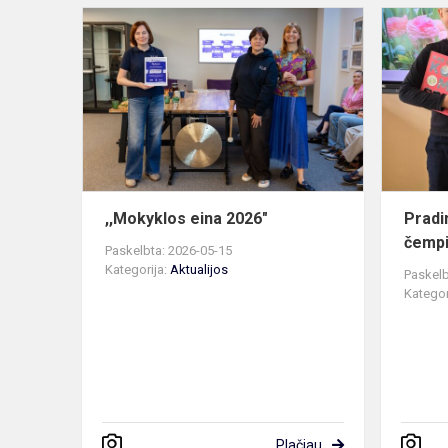
,,Mokyklos
eina
2026"
,,Mokyklos eina 2026"
Pradi
čemp
Paskelbta: 2026-05-15
Kategorija:
Aktualijos
Paskelb
Kategor
Plačiau