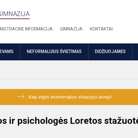
GIMNAZIJA
NISTRACINĖ INFORMACIJA
GIMNAZIJA
KONTAKTAI
TĖVAMS
NEFORMALUSIS ŠVIETIMAS
DIDŽIUOJAMĖS
Kaip elgtis ekstremalios situacijos atveju!
s ir psichologės Loretos stažuot