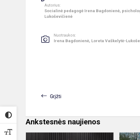
Autorius:
Socialinė pedagogė Irena Bagdonienė, psicholog
Lukoševičienė
Nuotraukos:
Irena Bagdonienė, Loreta Vaškelytė-Lukoše
Grįžti
Ankstesnės naujienos
,,Mano