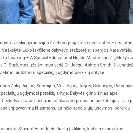
no Ivinskio gimnazijos švietimo pagalbos specialistės – socialinė
 Vaškelytė-Lukoševičienė dalyvavo stažuotėje Ispanijos Karalystėje,
ers to Learning – A Special Educational Needs Masterclass“ („Mokymo
kiai“). Stažuotės užsiėmimus vedė Dr. Jacqui Ashton Smith iš Jungtin
švietimo, autizmo ir specialiųjų ugdymo poreikių srityse.
os šalių: Airijos, Suomijos, Vokietijos, Italijos, Bulgarijos, Rumunijo
pecialiųjų ugdymosi poreikių srityje. Dalyvės gilino žinias apie
DHD ankstyvąjį atpažinimą, identifikavimo procesus bei kriterijus. Taip p
sdienį gyvenimą iš asmens, turinčio specialiųjų ugdymosi poreikių,
u aspektu. Stažuotės metu dar kartą įsitikinta, kad itin svarbu kuo