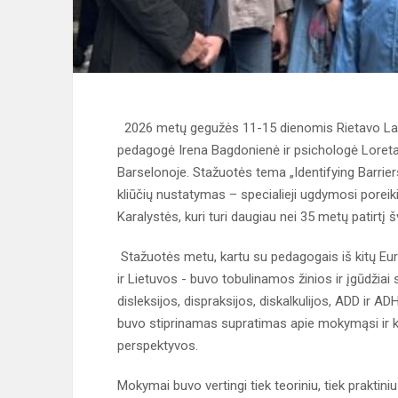
2026 metų gegužės 11-15 dienomis Rietavo Laury
pedagogė Irena Bagdonienė ir psichologė Loreta
Barselonoje. Stažuotės tema „Identifying Barri
kliūčių nustatymas – specialieji ugdymosi porei
Karalystės, kuri
turi daugiau nei 35 metų patirtį 
Stažuotės metu, kartu su pedagogais iš kitų Europ
ir Lietuvos - buvo tobulinamos žinios ir įgūdžiai s
disleksijos, dispraksijos, diskalkulijos, ADD ir A
buvo stiprinamas supratimas apie mokymąsi ir ka
perspektyvos.
Mokymai buvo vertingi tiek teoriniu, tiek praktini