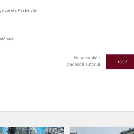
ė Loreta Vaškelytė-
vičienė
Nepamirškite
3
AČIŪ
padėkoti autoriui
Pyragų