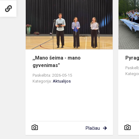
šeima
-
mano
gyvenimas"
,,Mano šeima - mano
Pyrag
gyvenimas"
Paskelb
Kategor
Paskelbta: 2026-05-15
Kategorija:
Aktualijos
Plačiau