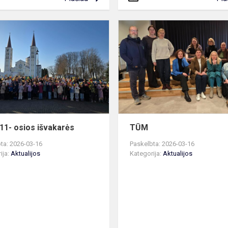
Kovo
11-
osios
išvakarės
ms
11- osios išvakarės
TŪM
ta: 2026-03-16
Paskelbta: 2026-03-16
ija:
Aktualijos
Kategorija:
Aktualijos