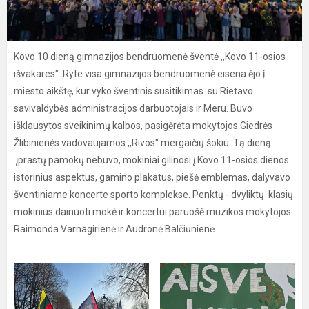
Kovo 10 dieną gimnazijos bendruomenė šventė ,,Kovo 11-osios
išvakares". Ryte visa gimnazijos bendruomenė eisena ėjo į
miesto aikštę, kur vyko šventinis susitikimas su Rietavo
savivaldybės administracijos darbuotojais ir Meru. Buvo
išklausytos sveikinimų kalbos, pasigėrėta mokytojos Giedrės
Žlibinienės vadovaujamos ,,Rivos" mergaičių šokiu. Tą dieną
įprastų pamokų nebuvo, mokiniai gilinosi į Kovo 11-osios dienos
istorinius aspektus, gamino plakatus, piešė emblemas, dalyvavo
šventiniame koncerte sporto komplekse. Penktų - dvyliktų klasių
mokinius dainuoti mokė ir koncertui paruošė muzikos mokytojos
Raimonda Varnagirienė ir Audronė Balčiūnienė.