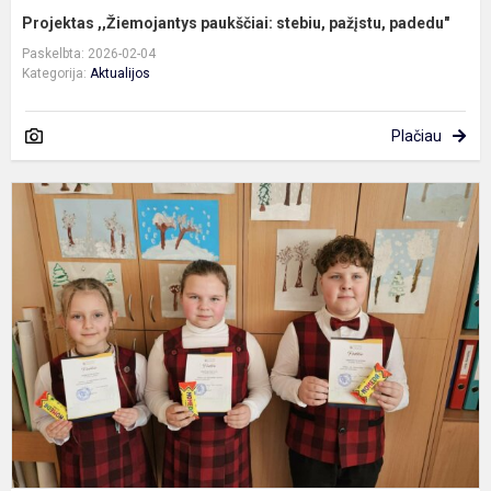
Projektas ,,Žiemojantys paukščiai: stebiu, pažįstu, padedu"
Paskelbta: 2026-02-04
Kategorija:
Aktualijos
Plačiau
K
d
U
k