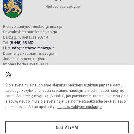
Rietavo savivaldybė
Rietavo Lauryno Ivinskio gimnazija
Savivaldybės biudžetinė įstaiga
Daržų g. 1, Rietavas 90314
Tel.
(8 448) 68 652
El. p.
info@rietavogimnazija.lt
Duomenys kaupiami ir saugomi
Juridinių asmenų registre
Įmonės kodas 191130830
Šioje svetainėje naudojame slapukus siekdami užtikrinti jums teikiamų
© 2022. Rietavo Lauryno Ivinskio gimnazija. Visos teisės saugomos.
Kopijuoti turinį be raštiško gimnazijos sutikimo griežtai draudžiama.
paslaugų kokybę, analizuoti svetainės naudojimą ir optimizuoti naršymo
patirtį. Spustelėję mygtuką „Sutinku“, jūs patvirtinate, kad sutinkate su visų
Prieinamumo paraiška
Slapukų valdymas
slapukų naudojimu šioje svetainėje. Jei norite atšaukti arba pakeisti savo
sutikimus, prašome apsilankyti
slapukų valdymo puslapyje
.
Sumanus būdas atnaujinti
mokyklos interneto
svetainę
NUSTATYMAI