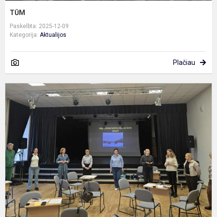
TŪM
Paskelbta: 2025-12-09
Kategorija:
Aktualijos
Plačiau
F
g
u