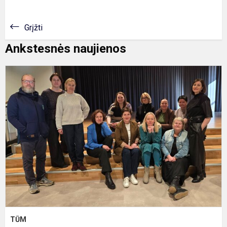
Grįžti
Ankstesnės naujienos
T
TŪM