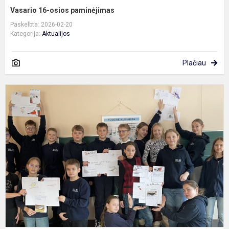
Vasario 16-osios paminėjimas
Paskelbta: 2026-02-20
Kategorija:
Aktualijos
Plačiau
P
,
p
s
p
p