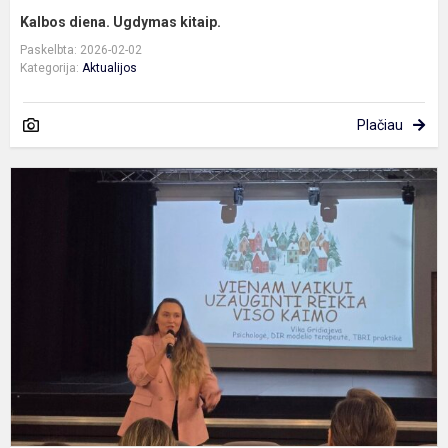
Kalbos diena. Ugdymas kitaip.
Paskelbta: 2026-02-02
Kategorija:
Aktualijos
Plačiau
V
s