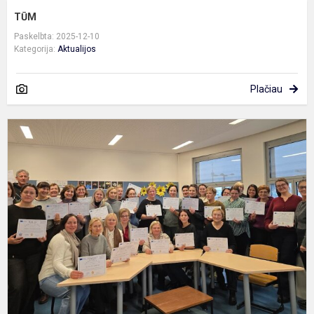
TŪM
Paskelbta: 2025-12-10
Kategorija:
Aktualijos
Plačiau
T