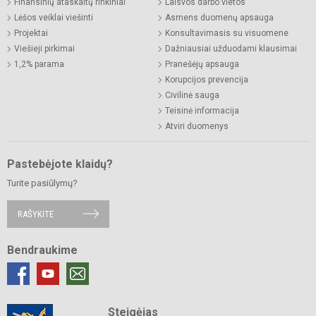
Finansinių ataskaitų rinkiniai
Laisvos darbo vietos
Lėšos veiklai viešinti
Asmens duomenų apsauga
Projektai
Konsultavimasis su visuomene
Viešieji pirkimai
Dažniausiai užduodami klausimai
1,2% parama
Pranešėjų apsauga
Korupcijos prevencija
Civilinė sauga
Teisinė informacija
Atviri duomenys
Pastebėjote klaidų?
Turite pasiūlymų?
RAŠYKITE
Bendraukime
Steigėjas