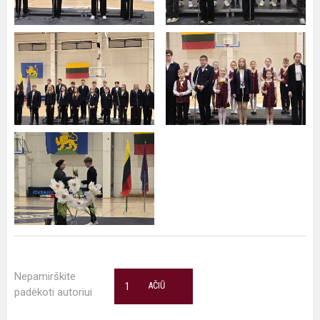
Nepamirškite
1
AČIŪ
padėkoti autoriui