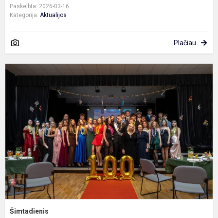
Paskelbta: 2026-03-16
Kategorija:
Aktualijos
Plačiau
Š
Šimtadienis