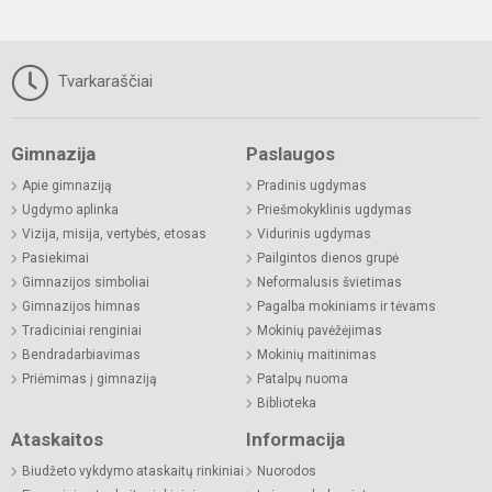
Tvarkaraščiai
Gimnazija
Paslaugos
Apie gimnaziją
Pradinis ugdymas
Ugdymo aplinka
Priešmokyklinis ugdymas
Vizija, misija, vertybės, etosas
Vidurinis ugdymas
Pasiekimai
Pailgintos dienos grupė
Gimnazijos simboliai
Neformalusis švietimas
Gimnazijos himnas
Pagalba mokiniams ir tėvams
Tradiciniai renginiai
Mokinių pavėžėjimas
Bendradarbiavimas
Mokinių maitinimas
Priėmimas į gimnaziją
Patalpų nuoma
Biblioteka
Ataskaitos
Informacija
Biudžeto vykdymo ataskaitų rinkiniai
Nuorodos