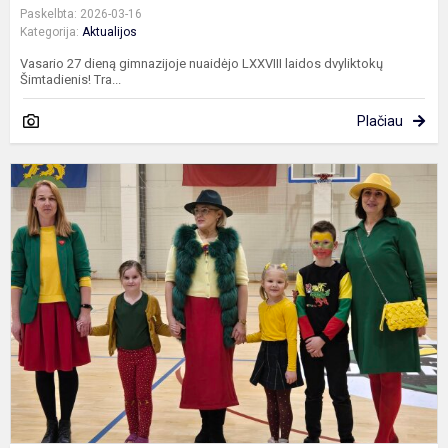
Paskelbta: 2026-03-16
Kategorija:
Aktualijos
Vasario 27 dieną gimnazijoje nuaidėjo LXXVIII laidos dvyliktokų
Šimtadienis! Tra...
Plačiau
V
1
o
p