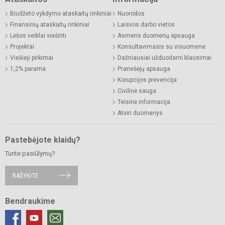
Biudžeto vykdymo ataskaitų rinkiniai
Nuorodos
Finansinių ataskaitų rinkiniai
Laisvos darbo vietos
Lėšos veiklai viešinti
Asmens duomenų apsauga
Projektai
Konsultavimasis su visuomene
Viešieji pirkimai
Dažniausiai užduodami klausimai
1,2% parama
Pranešėjų apsauga
Korupcijos prevencija
Civilinė sauga
Teisinė informacija
Atviri duomenys
Pastebėjote klaidų?
Turite pasiūlymų?
RAŠYKITE
Bendraukime