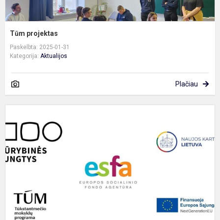
Tūm projektas
Paskelbta: 2025-01-31
Kategorija:
Aktualijos
Plačiau
T