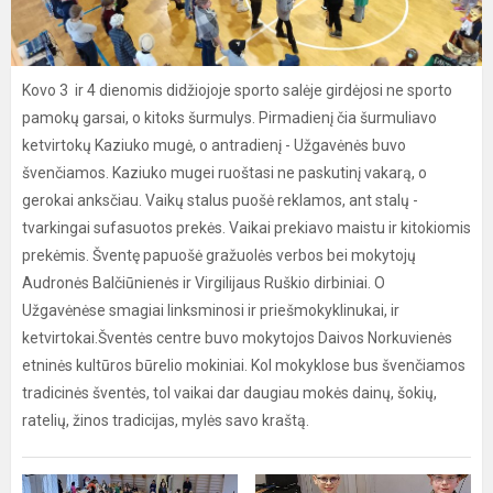
Kovo 3 ir 4 dienomis didžiojoje sporto salėje girdėjosi ne sporto
pamokų garsai, o kitoks šurmulys. Pirmadienį čia šurmuliavo
ketvirtokų Kaziuko mugė, o antradienį - Užgavėnės buvo
švenčiamos. Kaziuko mugei ruoštasi ne paskutinį vakarą, o
gerokai anksčiau. Vaikų stalus puošė reklamos, ant stalų -
tvarkingai sufasuotos prekės. Vaikai prekiavo maistu ir kitokiomis
prekėmis. Šventę papuošė gražuolės verbos bei mokytojų
Audronės Balčiūnienės ir Virgilijaus Ruškio dirbiniai. O
Užgavėnėse smagiai linksminosi ir priešmokyklinukai, ir
ketvirtokai.Šventės centre buvo mokytojos Daivos Norkuvienės
etninės kultūros būrelio mokiniai. Kol mokyklose bus švenčiamos
tradicinės šventės, tol vaikai dar daugiau mokės dainų, šokių,
ratelių, žinos tradicijas, mylės savo kraštą.