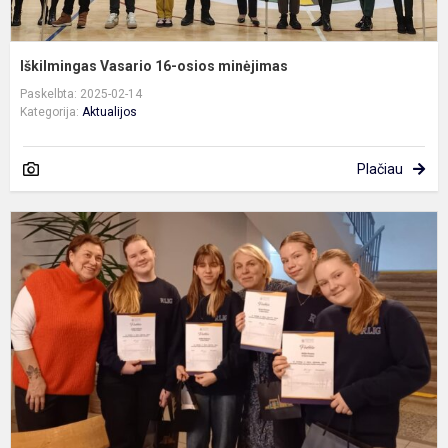
Iškilmingas Vasario 16-osios minėjimas
Paskelbta: 2025-02-14
Kategorija:
Aktualijos
Plačiau
L
s