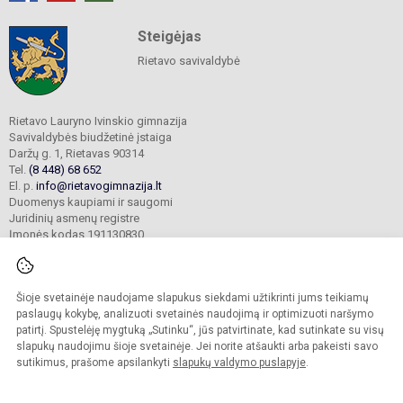
Steigėjas
Rietavo savivaldybė
Rietavo Lauryno Ivinskio gimnazija
Savivaldybės biudžetinė įstaiga
Daržų g. 1, Rietavas 90314
Tel.
(8 448) 68 652
El. p.
info@rietavogimnazija.lt
Duomenys kaupiami ir saugomi
Juridinių asmenų registre
Įmonės kodas 191130830
Šioje svetainėje naudojame slapukus siekdami užtikrinti jums teikiamų
© 2022. Rietavo Lauryno Ivinskio gimnazija. Visos teisės saugomos.
Kopijuoti turinį be raštiško gimnazijos sutikimo griežtai draudžiama.
paslaugų kokybę, analizuoti svetainės naudojimą ir optimizuoti naršymo
patirtį. Spustelėję mygtuką „Sutinku“, jūs patvirtinate, kad sutinkate su visų
Prieinamumo paraiška
Slapukų valdymas
slapukų naudojimu šioje svetainėje. Jei norite atšaukti arba pakeisti savo
sutikimus, prašome apsilankyti
slapukų valdymo puslapyje
.
Sumanus būdas atnaujinti
mokyklos interneto
svetainę