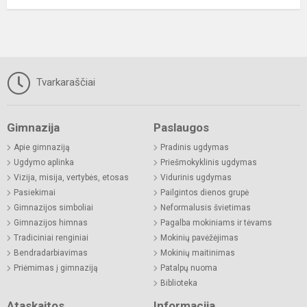
Tvarkaraščiai
Gimnazija
Paslaugos
Apie gimnaziją
Pradinis ugdymas
Ugdymo aplinka
Priešmokyklinis ugdymas
Vizija, misija, vertybės, etosas
Vidurinis ugdymas
Pasiekimai
Pailgintos dienos grupė
Gimnazijos simboliai
Neformalusis švietimas
Gimnazijos himnas
Pagalba mokiniams ir tėvams
Tradiciniai renginiai
Mokinių pavėžėjimas
Bendradarbiavimas
Mokinių maitinimas
Priėmimas į gimnaziją
Patalpų nuoma
Biblioteka
Ataskaitos
Informacija