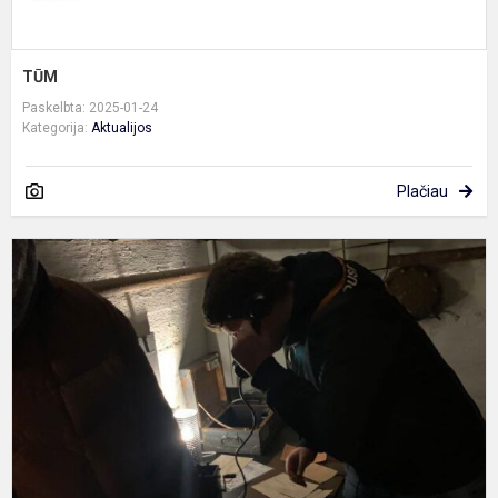
TŪM
Paskelbta: 2025-01-24
Kategorija:
Aktualijos
Plačiau
T