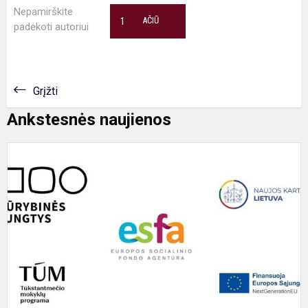
Nepamirškite
1
AČIŪ
padėkoti autoriui
Grįžti
Ankstesnės naujienos
T
M
k
4
ir
5
s