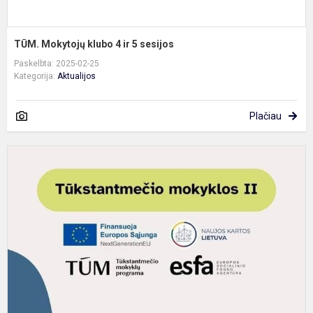
TŪM. Mokytojų klubo 4 ir 5 sesijos
Paskelbta: 2025-02-25
Kategorija:
Aktualijos
Plačiau
T