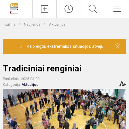
Paieška
Men
Titulinis
Naujienos
Aktualijos
×
Kaip elgtis ekstremalios situacijos atveju!
Tradiciniai renginiai
Paskelbta: 2025-03-09
Kategorija:
Aktualijos