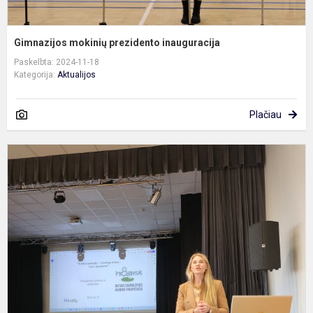
Gimnazijos mokinių prezidento inauguracija
Paskelbta: 2024-11-18
Kategorija:
Aktualijos
Plačiau
V
s