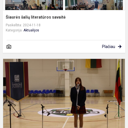
Šiaurės šalių literatūros savaitė
Paskelbta: 2024-11-18
Kategorija:
Aktualijos
Plačiau
G
m
p
i