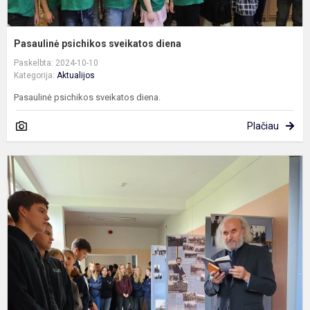
Pasaulinė psichikos sveikatos diena
Paskelbta: 2024-10-10
Kategorija:
Aktualijos
Pasaulinė psichikos sveikatos diena.
Plačiau
P
a