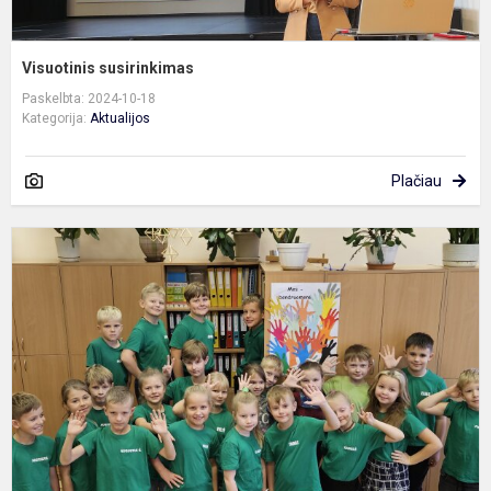
Visuotinis susirinkimas
Paskelbta: 2024-10-18
Kategorija:
Aktualijos
Plačiau
P
p
s
d