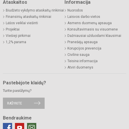
Ataskaitos
Informacija
Biudžeto vykdymo ataskaitų rinkiniai
Nuorodos
Finansinių ataskaitų rinkiniai
Laisvos darbo vietos
Lėšos veiklai viešinti
Asmens duomenų apsauga
Projektai
Konsultavimasis su visuomene
Viešieji pirkimai
Dažniausiai užduodami klausimai
1,2% parama
Pranešėjų apsauga
Korupcijos prevencija
Civilinė sauga
Teisinė informacija
Atviri duomenys
Pastebėjote klaidų?
Turite pasiūlymų?
RAŠYKITE
Bendraukime