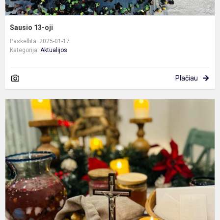
Sausio 13-oji
Paskelbta: 2025-01-17
Kategorija:
Aktualijos
Plačiau
E
k
p