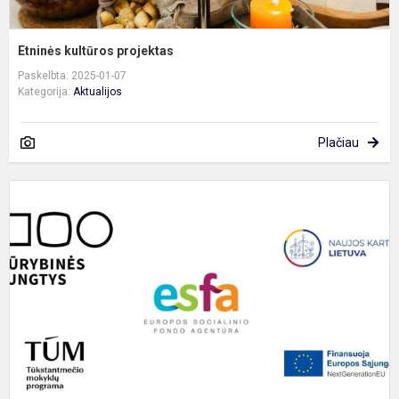
Etninės kultūros projektas
Paskelbta: 2025-01-07
Kategorija:
Aktualijos
Plačiau
T
T
s
–
T
m