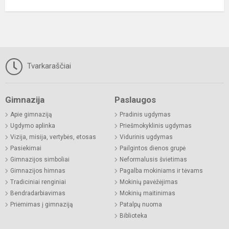
Tvarkaraščiai
Gimnazija
Paslaugos
Apie gimnaziją
Pradinis ugdymas
Ugdymo aplinka
Priešmokyklinis ugdymas
Vizija, misija, vertybės, etosas
Vidurinis ugdymas
Pasiekimai
Pailgintos dienos grupė
Gimnazijos simboliai
Neformalusis švietimas
Gimnazijos himnas
Pagalba mokiniams ir tėvams
Tradiciniai renginiai
Mokinių pavėžėjimas
Bendradarbiavimas
Mokinių maitinimas
Priėmimas į gimnaziją
Patalpų nuoma
Biblioteka