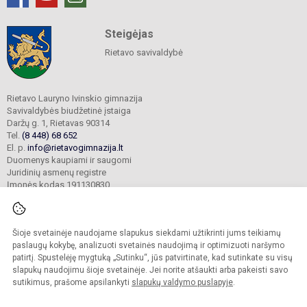
Steigėjas
Rietavo savivaldybė
Rietavo Lauryno Ivinskio gimnazija
Savivaldybės biudžetinė įstaiga
Daržų g. 1, Rietavas 90314
Tel.
(8 448) 68 652
El. p.
info@rietavogimnazija.lt
Duomenys kaupiami ir saugomi
Juridinių asmenų registre
Įmonės kodas 191130830
Šioje svetainėje naudojame slapukus siekdami užtikrinti jums teikiamų
© 2022. Rietavo Lauryno Ivinskio gimnazija. Visos teisės saugomos.
Kopijuoti turinį be raštiško gimnazijos sutikimo griežtai draudžiama.
paslaugų kokybę, analizuoti svetainės naudojimą ir optimizuoti naršymo
patirtį. Spustelėję mygtuką „Sutinku“, jūs patvirtinate, kad sutinkate su visų
Prieinamumo paraiška
Slapukų valdymas
slapukų naudojimu šioje svetainėje. Jei norite atšaukti arba pakeisti savo
sutikimus, prašome apsilankyti
slapukų valdymo puslapyje
.
Sumanus būdas atnaujinti
mokyklos interneto