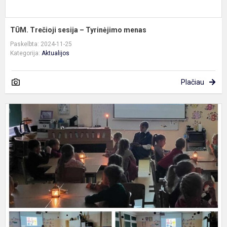
TŪM. Trečioji sesija – Tyrinėjimo menas
Paskelbta: 2024-11-25
Kategorija:
Aktualijos
Plačiau
Š
š
l
s