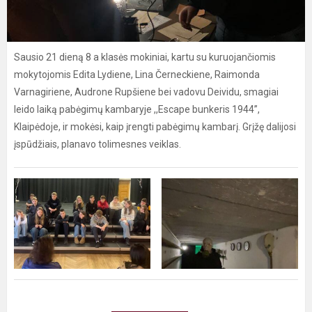
Sausio 21 dieną 8 a klasės mokiniai, kartu su kuruojančiomis
mokytojomis Edita Lydiene, Lina Černeckiene, Raimonda
Varnagiriene, Audrone Rupšiene bei vadovu Deividu, smagiai
leido laiką pabėgimų kambaryje ,,Escape bunkeris 1944”,
Klaipėdoje, ir mokėsi, kaip įrengti pabėgimų kambarį. Grįžę dalijosi
įspūdžiais, planavo tolimesnes veiklas.