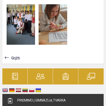
Grįžti
PRIĖMIMO Į GIMNAZIJĄ TVARKA