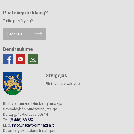
Pastebėjote klaidų?
Turite pasiūlymų?
RAŠYKITE
Bendraukime
Steigėjas
Rietavo savivaldybė
Rietavo Lauryno Ivinskio gimnazija
Savivaldybės biudžetinė įstaiga
Daržų g. 1, Rietavas 90314
Tel.
(8 448) 68 652
El. p.
info@rietavogimnazija.lt
Duomenys kaupiami ir saugomi