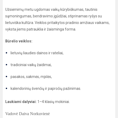
Užsiėmimų metu ugdomas vaikų kūrybiškumas, tautinis
sąmoningumas, bendravimo įgūdžiai, stiprinamas ryšys su
lietuviška kultūra. Veiklos pritaikytos pradinio amžiaus vaikams,
vyksta jiems patrauklia ir žaisminga forma.
Būrelio veiklos:
lietuvių liaudies dainos ir rateliai,
tradiciniai vaikų žaidimai,
pasakos, sakmės, mįslės,
kalendorinių švenčių ir papročių pažinimas.
Laukiami dalyviai:
1–4 klasių mokiniai.
Vadovė Daiva Norkuvienė