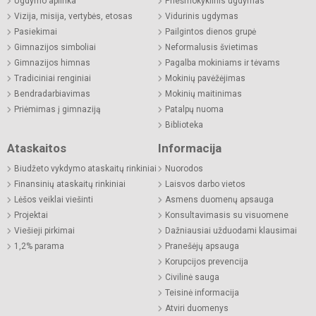
Ugdymo aplinka
Priešmokyklinis ugdymas
Vizija, misija, vertybės, etosas
Vidurinis ugdymas
Pasiekimai
Pailgintos dienos grupė
Gimnazijos simboliai
Neformalusis švietimas
Gimnazijos himnas
Pagalba mokiniams ir tėvams
Tradiciniai renginiai
Mokinių pavėžėjimas
Bendradarbiavimas
Mokinių maitinimas
Priėmimas į gimnaziją
Patalpų nuoma
Biblioteka
Ataskaitos
Informacija
Biudžeto vykdymo ataskaitų rinkiniai
Nuorodos
Finansinių ataskaitų rinkiniai
Laisvos darbo vietos
Lėšos veiklai viešinti
Asmens duomenų apsauga
Projektai
Konsultavimasis su visuomene
Viešieji pirkimai
Dažniausiai užduodami klausimai
1,2% parama
Pranešėjų apsauga
Korupcijos prevencija
Civilinė sauga
Teisinė informacija
Atviri duomenys