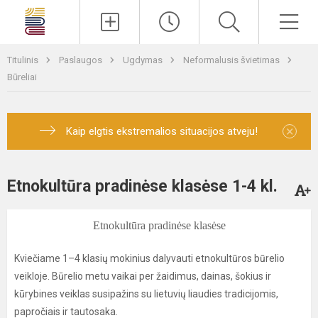
Paieška
Men
Titulinis
Paslaugos
Ugdymas
Neformalusis švietimas
Būreliai
×
Kaip elgtis ekstremalios situacijos atveju!
Etnokultūra pradinėse klasėse 1-4 kl.
Etnokultūra pradinėse klasėse
Kviečiame 1–4 klasių mokinius dalyvauti etnokultūros būrelio
veikloje. Būrelio metu vaikai per žaidimus, dainas, šokius ir
kūrybines veiklas susipažins su lietuvių liaudies tradicijomis,
papročiais ir tautosaka.