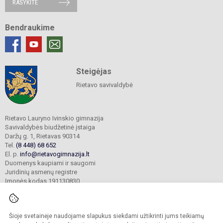
RAŠYKITE
Bendraukime
Steigėjas
Rietavo savivaldybė
Rietavo Lauryno Ivinskio gimnazija
Savivaldybės biudžetinė įstaiga
Daržų g. 1, Rietavas 90314
Tel.
(8 448) 68 652
El. p.
info@rietavogimnazija.lt
Duomenys kaupiami ir saugomi
Juridinių asmenų registre
Įmonės kodas 191130830
Šioje svetainėje naudojame slapukus siekdami užtikrinti jums teikiamų
© 2022. Rietavo Lauryno Ivinskio gimnazija. Visos teisės saugomos.