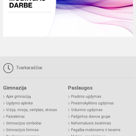
Tvarkaraščiai
Gimnazija
Paslaugos
Apie gimnaziją
Pradinis ugdymas
Ugdymo aplinka
Priešmokyklinis ugdymas
Vizija, misija, vertybės, etosas
Vidurinis ugdymas
Pasiekimai
Pailgintos dienos grupė
Gimnazijos simboliai
Neformalusis švietimas
Gimnazijos himnas
Pagalba mokiniams ir tėvams