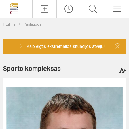
Paieška
Men
Titulinis
Paslaugos
×
Kaip elgtis ekstremalios situacijos atveju!
Sporto kompleksas