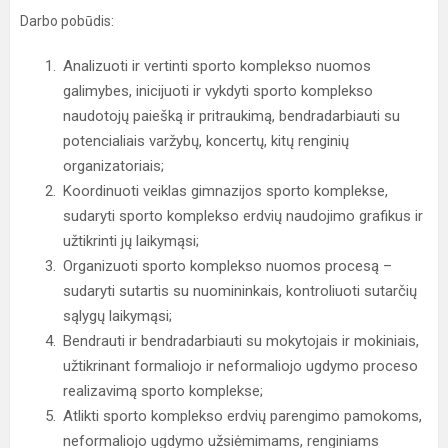
Darbo pobūdis:
Analizuoti ir vertinti sporto komplekso nuomos
galimybes, inicijuoti ir vykdyti sporto komplekso
naudotojų paiešką ir pritraukimą, bendradarbiauti su
potencialiais varžybų, koncertų, kitų renginių
organizatoriais;
Koordinuoti veiklas gimnazijos sporto komplekse,
sudaryti sporto komplekso erdvių naudojimo grafikus ir
užtikrinti jų laikymąsi;
Organizuoti sporto komplekso nuomos procesą –
sudaryti sutartis su nuomininkais, kontroliuoti sutarčių
sąlygų laikymąsi;
Bendrauti ir bendradarbiauti su mokytojais ir mokiniais,
užtikrinant formaliojo ir neformaliojo ugdymo proceso
realizavimą sporto komplekse;
Atlikti sporto komplekso erdvių parengimo pamokoms,
neformaliojo ugdymo užsiėmimams, renginiams