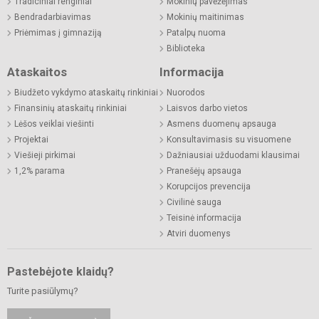
Tradiciniai renginiai
Mokinių pavėžėjimas
Bendradarbiavimas
Mokinių maitinimas
Priėmimas į gimnaziją
Patalpų nuoma
Biblioteka
Ataskaitos
Informacija
Biudžeto vykdymo ataskaitų rinkiniai
Nuorodos
Finansinių ataskaitų rinkiniai
Laisvos darbo vietos
Lėšos veiklai viešinti
Asmens duomenų apsauga
Projektai
Konsultavimasis su visuomene
Viešieji pirkimai
Dažniausiai užduodami klausimai
1,2% parama
Pranešėjų apsauga
Korupcijos prevencija
Civilinė sauga
Teisinė informacija
Atviri duomenys
Pastebėjote klaidų?
Turite pasiūlymų?