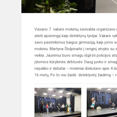
Vasario 7 vakare mokinių savivalda organizavo na
ateiti apsirengę kaip detektyvų tyrėjai. Vakare vy
savo pasirinkimus baigus gimnaziją, kaip joms se
mokiniu. Martyna Štulpinaitė į renginį atvyko su
veikla. Jaunimui buvo smagu išgirsti policijos a
įdomios kūrybinės dirbtuvės. Daug juoko ir smagu
nepaliko ir debatai – mokiniai diskutavo apie 4 dar
16 metų. Po to visi žaidė detektyvinį žaidimą – rei