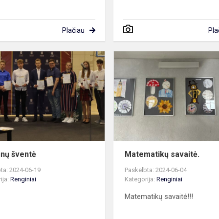
Plačiau
Pla
Pirmūnų
šventė
nų šventė
Matematikų savaitė.
ta: 2024-06-19
Paskelbta: 2024-06-04
ija:
Renginiai
Kategorija:
Renginiai
Matematikų savaitė!!!