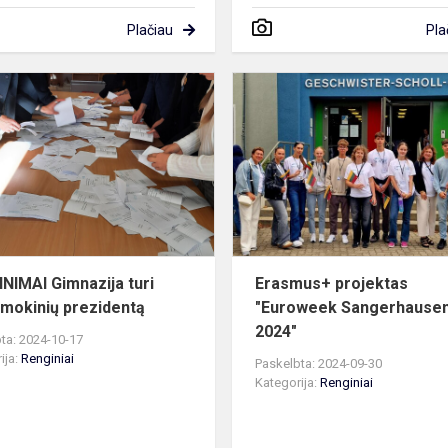
Plačiau
Pla
o
SVEIKINIMAI
Gimnazija
turi
naują
mokinių
prezidentą
INIMAI Gimnazija turi
Erasmus+ projektas
 mokinių prezidentą
"Euroweek Sangerhause
2024"
ta: 2024-10-17
ija:
Renginiai
Paskelbta: 2024-09-30
Kategorija:
Renginiai