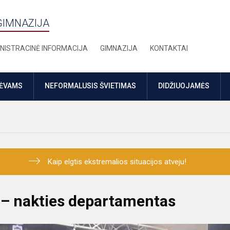
GIMNAZIJA
NISTRACINĖ INFORMACIJA
GIMNAZIJA
KONTAKTAI
TĖVAMS
NEFORMALUSIS ŠVIETIMAS
DIDŽIUOJAMĖS
Kaip elgtis ekstremalios situacijos atveju!
 – nakties departamentas