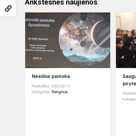
Ankstesnės naujienos
Neeilinė
pamoka
Neeilinė pamoka
Saugu
pirot
Paskelbta: 2025-02-11
Kategorija:
Renginiai
Paskelb
Kategor