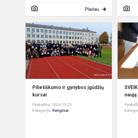
Plačiau
Pilietiškum
ir
gynybos
įgūdžių
kursai
Pilietiškumo ir gynybos įgūdžių
SVEIK
kursai
naują
Paskelbta: 2024-10-25
Paskelb
Kategorija:
Renginiai
Kategor