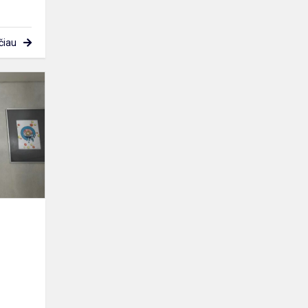
čiau
Matematikų
savaitė.