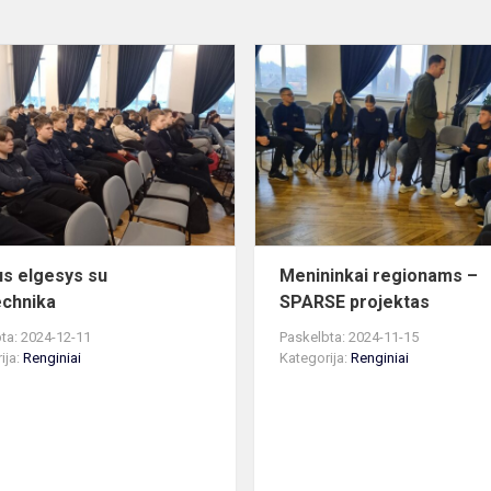
Saugus
elgesys
su
pirotechnika
s elgesys su
Menininkai regionams –
echnika
SPARSE projektas
ta: 2024-12-11
Paskelbta: 2024-11-15
ija:
Renginiai
Kategorija:
Renginiai