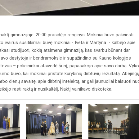
ktį gimnazijoje. 20.00 prasidėjo renginys. Mokiniai buvo pakviesti
ko įvairūs susitikimai: buvę mokiniai - Iveta ir Martyna - kalbėjo apie
kasi studijuoti, kokią atsimena gimnaziją, kas svarbu būnant dar
 savo dėstytoja ir bendramoksle ir supažindino su Kauno kolegijos
tstovus – policininkai atsivedė šunį, papasakojo apie savo darbą. Vyko
mo buvo, kai mokiniai pristatė kūrybinių dirbtuvių rezultatą. Abejing
bo dienų savaitę, apie dirbtinį intelektą, ar gali jaunuoliai balsuoti nu
kėjo rasti raktą ir nusikaltėlį. Naktį vainikavo diskoteka.