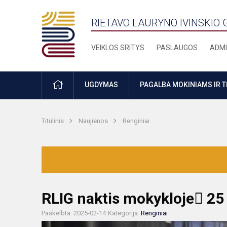
RIETAVO LAURYNO IVINSKIO 
VEIKLOS SRITYS
PASLAUGOS
ADMI
PRADŽIA
UGDYMAS
PAGALBA MOKINIAMS IR 
Titulinis
Naujienos
Renginiai
RLIG naktis mokykloje 25
Paskelbta: 2025-02-14
Kategorija:
Renginiai