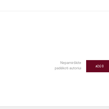
Nepamirškite
0
AČIŪ
padėkoti autoriui