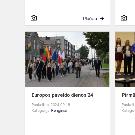
Plačiau
Europos
paveldo
dienos'24
Europos paveldo dienos'24
Pirmū
Paskelbta: 2024-09-18
Paskelb
Kategorija:
Renginiai
Kategor