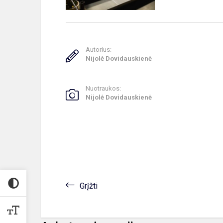
Autorius:
Nijolė Dovidauskienė
Nuotraukos:
Nijolė Dovidauskienė
Grįžti