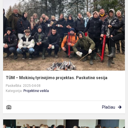
–
M
t
p
P
s
TŪM – Mokinių tyrinėjimo projektas. Paskutinė sesija
Paskelbta: 2025-04-08
Kategorija:
Projektinė veikla
Plačiau
T