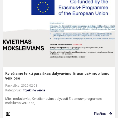
t
p
d
E
m
ve
Kviečiame teikti paraiškas dalyvavimui Erasmus+ mobilumo
veiklose
Paskelbta: 2025-02-03
Kategorija:
Projektinė veikla
Mieli moksleiviai, Kviečiame Jus dalyvauti Erasmus+ programos
mobilumo veiklose,...
Plačiau