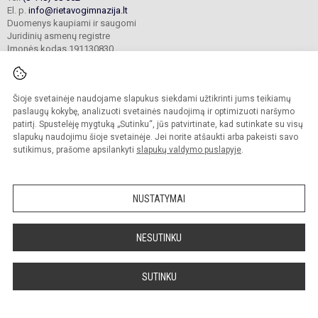
El. p.
info@rietavogimnazija.lt
Duomenys kaupiami ir saugomi
Juridinių asmenų registre
Įmonės kodas 191130830
Šioje svetainėje naudojame slapukus siekdami užtikrinti jums teikiamų
© 2022. Rietavo Lauryno Ivinskio gimnazija. Visos teisės saugomos.
Kopijuoti turinį be raštiško gimnazijos sutikimo griežtai draudžiama.
paslaugų kokybę, analizuoti svetainės naudojimą ir optimizuoti naršymo
patirtį. Spustelėję mygtuką „Sutinku“, jūs patvirtinate, kad sutinkate su visų
Prieinamumo paraiška
Slapukų valdymas
slapukų naudojimu šioje svetainėje. Jei norite atšaukti arba pakeisti savo
sutikimus, prašome apsilankyti
slapukų valdymo puslapyje
.
Sumanus būdas atnaujinti
mokyklos interneto
svetainę
NUSTATYMAI
NESUTINKU
SUTINKU