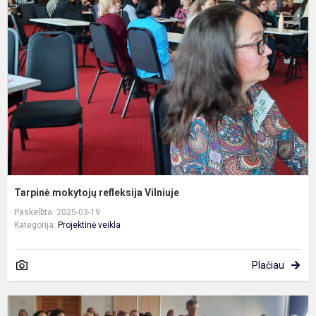
m
r
V
Tarpinė mokytojų refleksija Vilniuje
Paskelbta: 2025-03-19
Kategorija:
Projektinė veikla
Plačiau
T