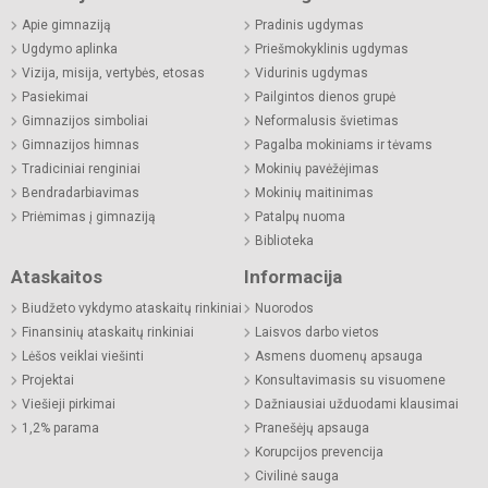
Apie gimnaziją
Pradinis ugdymas
Ugdymo aplinka
Priešmokyklinis ugdymas
Vizija, misija, vertybės, etosas
Vidurinis ugdymas
Pasiekimai
Pailgintos dienos grupė
Gimnazijos simboliai
Neformalusis švietimas
Gimnazijos himnas
Pagalba mokiniams ir tėvams
Tradiciniai renginiai
Mokinių pavėžėjimas
Bendradarbiavimas
Mokinių maitinimas
Priėmimas į gimnaziją
Patalpų nuoma
Biblioteka
Ataskaitos
Informacija
Biudžeto vykdymo ataskaitų rinkiniai
Nuorodos
Finansinių ataskaitų rinkiniai
Laisvos darbo vietos
Lėšos veiklai viešinti
Asmens duomenų apsauga
Projektai
Konsultavimasis su visuomene
Viešieji pirkimai
Dažniausiai užduodami klausimai
1,2% parama
Pranešėjų apsauga
Korupcijos prevencija
Civilinė sauga