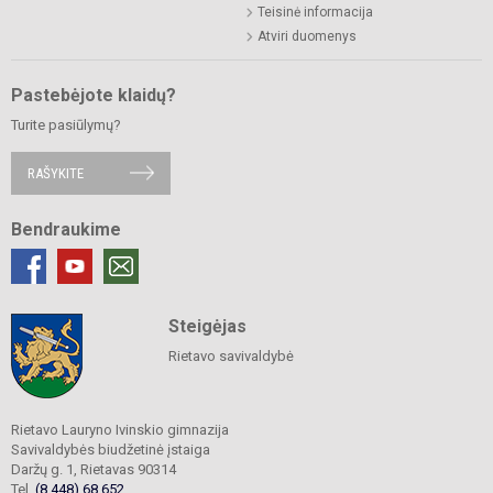
Teisinė informacija
Atviri duomenys
Pastebėjote klaidų?
Turite pasiūlymų?
RAŠYKITE
Bendraukime
Steigėjas
Rietavo savivaldybė
Rietavo Lauryno Ivinskio gimnazija
Savivaldybės biudžetinė įstaiga
Daržų g. 1, Rietavas 90314
Tel.
(8 448) 68 652