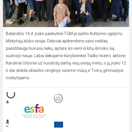
Balandžio 14 d. įvyko paskutinė TŪM projekto Kultūrino ugdymo
Mokytojų klubo sesija. Dalyviai apibendrino savo veiklas,
pasidžiaugė buvusiu laiku, aptarė, ko vieni iš kitų išmoko, ką
sužinojo nauja. Labai dėkojame kūrybininkei Taško teatro aktorei
Karolinai Urbonei už nuoširdų darbą visų sesijų metu, o jų įvyko 12
ir dar didelis sklaidos renginys visiems mūsų ir Tverų gimnazijos
mokytojams.