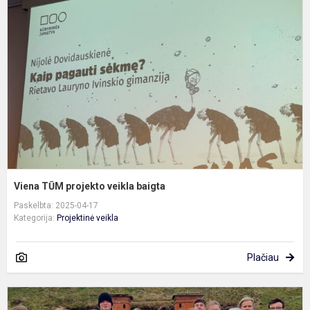
p
v
b
Viena TŪM projekto veikla baigta
Paskelbta: 2025-04-17
Kategorija:
Projektinė veikla
Plačiau
S