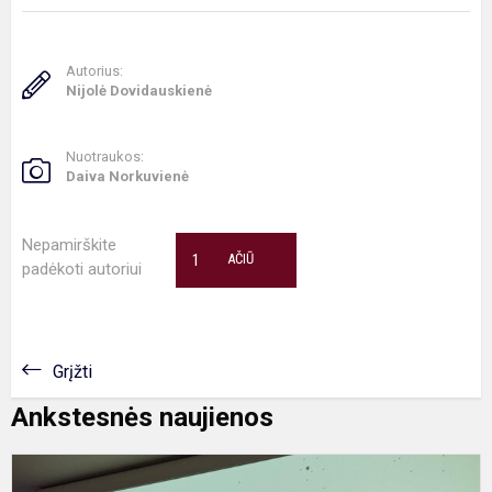
Autorius:
Nijolė Dovidauskienė
Nuotraukos:
Daiva Norkuvienė
Nepamirškite
1
AČIŪ
padėkoti autoriui
Grįžti
Ankstesnės naujienos
V
T