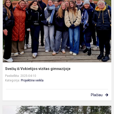
i
V
v
g
Svečių iš Vokietijos vizitas gimnazijoje
Paskelbta: 2025-04-10
Kategorija:
Projektinė veikla
Plačiau
T