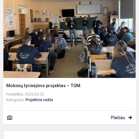
t
p
–
T
Mokinių tyrinėjimo projektas – TŪM
Paskelbta: 2025-02-25
Kategorija:
Projektinė veikla
Plačiau
II