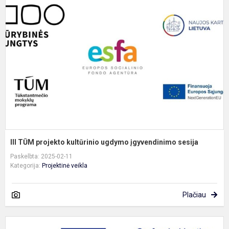
T
p
k
u
į
s
III TŪM projekto kultūrinio ugdymo įgyvendinimo sesija
Paskelbta: 2025-02-11
Kategorija:
Projektinė veikla
Plačiau
K