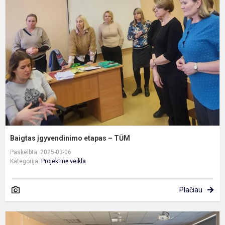
į
e
–
T
Baigtas įgyvendinimo etapas – TŪM
Paskelbta: 2025-03-06
Kategorija:
Projektinė veikla
Plačiau
M