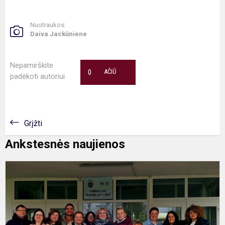
Nuotraukos:
Daiva Jackūniene
Nepamirškite
0
AČIŪ
padėkoti autoriui
Grįžti
Ankstesnės naujienos
I
T
L
m
v