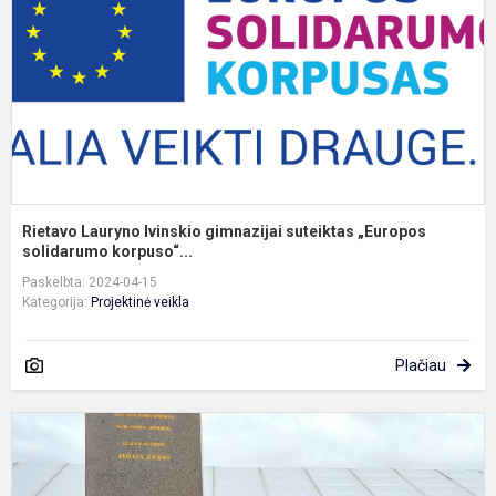
s
„
so
Rietavo Lauryno Ivinskio gimnazijai suteiktas „Europos
solidarumo korpuso“...
Paskelbta: 2024-04-15
Kategorija:
Projektinė veikla
Plačiau
E
+
m