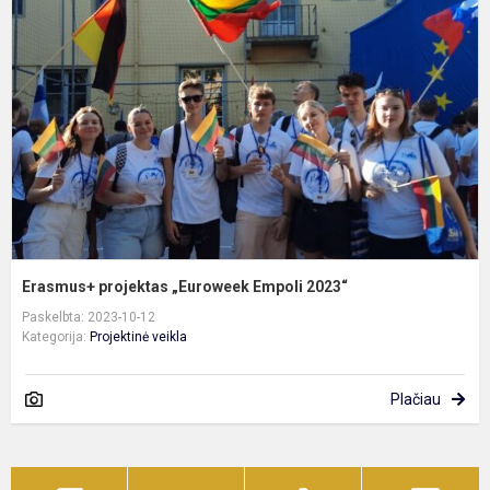
„
E
2
Erasmus+ projektas „Euroweek Empoli 2023“
Paskelbta: 2023-10-12
Kategorija:
Projektinė veikla
Plačiau