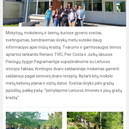
Mokytojų, moksleivių ir šeimų, kuriose gyveno svečiai,
svetingumas, bendravimas išvykų metu suteikė daug
informacijos apie mūsų kraštą. Tvarumo ir gamtosaugos temos
aptartos lankantis Rietavo TVIC, Pier Costa ir Jurkų ūkiuose.
Pėsčiųjų žygyje Pagramantyje supažindinome su Lietuvos
istorijos faktais, Kretingos dvaro saldaininėje mokėmės gaminti
saldainius pagal senovinį dvaro receptą. Aptarti kitų mokslo
metų kelionių planai ir vizitų datos. Svečiai išvyko pilni gražių
įspūdžių, palikę įrašą: “Įsimylėjome Lietuvos žmones ir jūsų gražų
kraštą“.