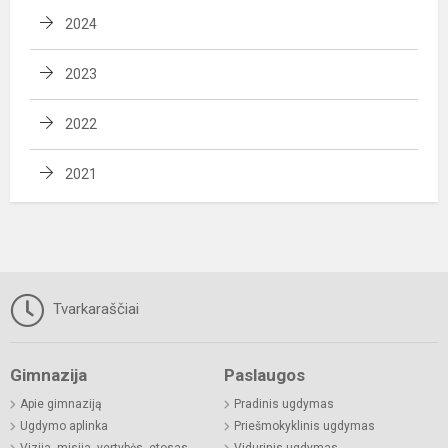
2024
2023
2022
2021
Tvarkaraščiai
Gimnazija
Paslaugos
Apie gimnaziją
Pradinis ugdymas
Ugdymo aplinka
Priešmokyklinis ugdymas
Vizija, misija, vertybės, etosas
Vidurinis ugdymas