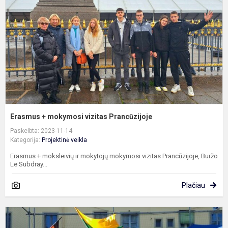
v
P
Erasmus + mokymosi vizitas Prancūzijoje
Paskelbta: 2023-11-14
Kategorija:
Projektinė veikla
Erasmus + moksleivių ir mokytojų mokymosi vizitas Prancūzijoje, Buržo
Le Subdray...
Plačiau
E
p