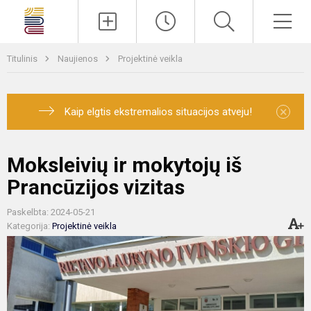
Paieška
Men
Titulinis
Naujienos
Projektinė veikla
×
Kaip elgtis ekstremalios situacijos atveju!
Moksleivių ir mokytojų iš
Prancūzijos vizitas
Paskelbta: 2024-05-21
Kategorija:
Projektinė veikla