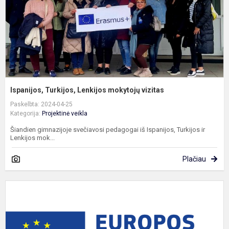
Ispanijos, Turkijos, Lenkijos mokytojų vizitas
Paskelbta: 2024-04-25
Kategorija:
Projektinė veikla
Šiandien gimnazijoje svečiavosi pedagogai iš Ispanijos, Turkijos ir
Lenkijos mok...
Plačiau
R
L
I
g