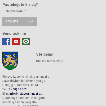
Pastebėjote klaidų?
Turite pasiūlymų?
RAŠYKITE
Bendraukime
Steigėjas
Rietavo savivaldybė
Rietavo Lauryno Ivinskio gimnazija
Savivaldybės biudžetinė įstaiga
Daržų g. 1, Rietavas 90314
Tel.
(8 448) 68 652
El. p.
info@rietavogimnazija.lt
Duomenys kaupiami ir saugomi
Juridinių asmenų registre