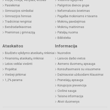
Pasiekimai
Pailgintos dienos grupė
Gimnazijos simboliai
Neformalusis švietimas
Gimnazijos himnas
Pagalba mokiniams ir tėvams
Tradiciniai renginiai
Mokinių pavėžėjimas
Bendradarbiavimas
Mokinių maitinimas
Priėmimas į gimnaziją
Patalpų nuoma
Biblioteka
Ataskaitos
Informacija
Biudžeto vykdymo ataskaitų rinkiniai
Nuorodos
Finansinių ataskaitų rinkiniai
Laisvos darbo vietos
Lėšos veiklai viešinti
Asmens duomenų apsauga
Projektai
Konsultavimasis su visuomene
Viešieji pirkimai
Dažniausiai užduodami klausimai
1,2% parama
Pranešėjų apsauga
Korupcijos prevencija
Civilinė sauga
Teisinė informacija
Atviri duomenys