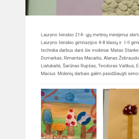
Lauryno Ivinskio 214- ųjų metinių minėjimui skir
Lauryno Ivinskio gimnazijos 4-8 klasių ir I-II gi
technika darbus darė šie mokiniai: Matas Stanke
Domarkas, Rimantas Macaitis, Alanas Žebrauskas,
Liatukaitė, Šarūnas Rupšas, Teodoras Vaitkus, Er
Macius. Mokinių darbais galim pasidžiaugti seno