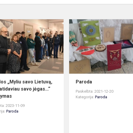
Parodos
„Myliu
savo
Lietuvą,
jai
aš
atidaviau
savo
jėgas......
os „Myliu savo Lietuvą,
Paroda
 atidaviau savo jėgas...“
Paskelbta: 2021-12-20
rymas
Kategorija:
Paroda
ta: 2023-11-09
ija:
Paroda