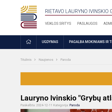
RIETAVO LAURYNO IVINSKIO 
VEIKLOS SRITYS
PASLAUGOS
ADMI
PRADŽIA
UGDYMAS
PAGALBA MOKINIAMS IR 
Titulinis
Naujienos
Paroda
Lauryno Ivinskio "Grybų at
Paskelbta: 2024-12-11
Kategorija:
Paroda