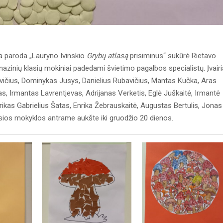
ta paroda „Lauryno Ivinskio
Grybų atlasą
prisiminus“ sukūrė Rietavo
mnazinių klasių mokiniai padedami švietimo pagalbos specialistų. Įvairi
vičius, Dominykas Jusys, Danielius Rubavičius, Mantas Kučka, Aras
 Irmantas Lavrentjevas, Adrijanas Verketis, Eglė Juškaitė, Irmantė
ikas Gabrielius Šatas, Enrika Žebrauskaitė, Augustas Bertulis, Jonas
sios mokyklos antrame aukšte iki gruodžio 20 dienos.