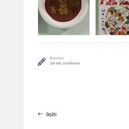
Autorius:
Jūratė Jonikienė
Grįžti