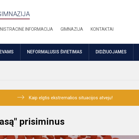
GIMNAZIJA
NISTRACINĖ INFORMACIJA
GIMNAZIJA
KONTAKTAI
TĖVAMS
NEFORMALUSIS ŠVIETIMAS
DIDŽIUOJAMĖS
Kaip elgtis ekstremalios situacijos atveju!
lasą" prisiminus