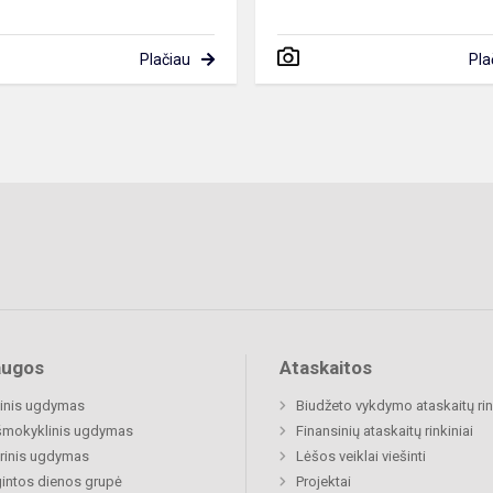
Plačiau
Pla
augos
Ataskaitos
inis ugdymas
Biudžeto vykdymo ataskaitų rin
šmokyklinis ugdymas
Finansinių ataskaitų rinkiniai
rinis ugdymas
Lėšos veiklai viešinti
gintos dienos grupė
Projektai