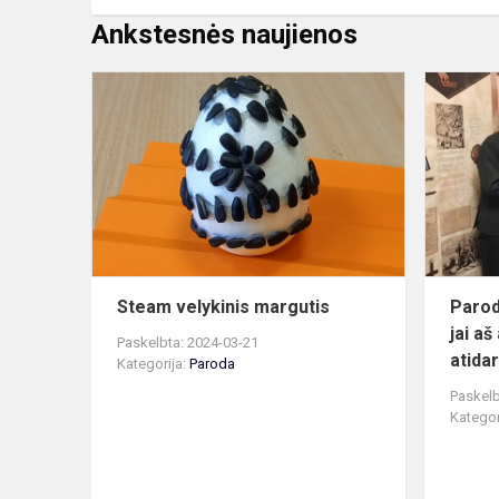
Ankstesnės naujienos
Steam
velykinis
margutis
Steam velykinis margutis
Parod
jai aš
Paskelbta: 2024-03-21
atida
Kategorija:
Paroda
Paskelb
Kategor