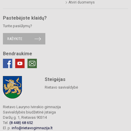
Atviri duomenys
Pastebėjote klaidų?
Turite pasiūlymų?
RAŠYKITE
Bendraukime
Steigėjas
Rietavo savivaldybė
Rietavo Lauryno Ivinskio gimnazija
Savivaldybės biudžetinė įstaiga
Daržų g. 1, Rietavas 90314
Tel.
(8 448) 68 652
El. p.
info@rietavogimnazija.lt