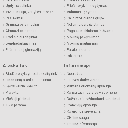
Ugdymo aplinka
Priešmokyklinis ugdymas
Vizija, misija, vertybės, etosas
Vidurinis ugdymas
Pasiekimai
Pailgintos dienos grupė
Gimnazijos simboliai
Neformalusis švietimas
Gimnazijos himnas
Pagalba mokiniams ir tėvams
Tradiciniai renginiai
Mokinių pavėžėjimas
Bendradarbiavimas
Mokinių maitinimas
Priėmimas į gimnaziją
Patalpų nuoma
Biblioteka
Ataskaitos
Informacija
Biudžeto vykdymo ataskaitų rinkiniai
Nuorodos
Finansinių ataskaitų rinkiniai
Laisvos darbo vietos
Lėšos veiklai viešinti
Asmens duomenų apsauga
Projektai
Konsultavimasis su visuomene
Viešieji pirkimai
Dažniausiai užduodami klausimai
1,2% parama
Pranešėjų apsauga
Korupcijos prevencija
Civilinė sauga
Teisinė informacija