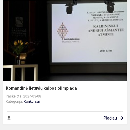
K
l
k
o
Komandinė lietuvių kalbos olimpiada
Paskelbta: 2024-03-08
Kategorija:
Konkursai
Plačiau