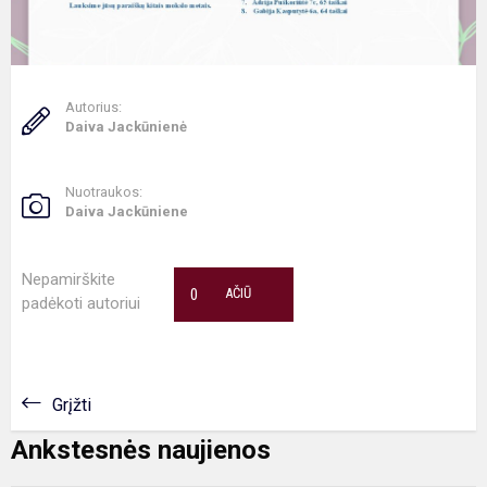
Autorius:
Daiva Jackūnienė
Nuotraukos:
Daiva Jackūniene
Nepamirškite
0
AČIŪ
padėkoti autoriui
Grįžti
Ankstesnės naujienos