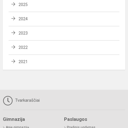
2025
2024
2023
2022
2021
Tvarkaraščiai
Gimnazija
Paslaugos
Apie gimnaziją
Pradinis ugdymas