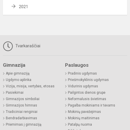
2021
Tvarkaraščiai
Gimnazija
Paslaugos
Apie gimnaziją
Pradinis ugdymas
Ugdymo aplinka
Priešmokyklinis ugdymas
Vizija, misija, vertybės, etosas
Vidurinis ugdymas
Pasiekimai
Pailgintos dienos grupė
Gimnazijos simboliai
Neformalusis švietimas
Gimnazijos himnas
Pagalba mokiniams ir tėvams
Tradiciniai renginiai
Mokinių pavėžėjimas
Bendradarbiavimas
Mokinių maitinimas
Priėmimas į gimnaziją
Patalpų nuoma