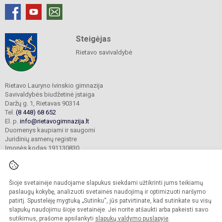
Steigėjas
Rietavo savivaldybė
Rietavo Lauryno Ivinskio gimnazija
Savivaldybės biudžetinė įstaiga
Daržų g. 1, Rietavas 90314
Tel.
(8 448) 68 652
El. p.
info@rietavogimnazija.lt
Duomenys kaupiami ir saugomi
Juridinių asmenų registre
Įmonės kodas 191130830
Šioje svetainėje naudojame slapukus siekdami užtikrinti jums teikiamų
© 2022. Rietavo Lauryno Ivinskio gimnazija. Visos teisės saugomos.
Kopijuoti turinį be raštiško gimnazijos sutikimo griežtai draudžiama.
paslaugų kokybę, analizuoti svetainės naudojimą ir optimizuoti naršymo
patirtį. Spustelėję mygtuką „Sutinku“, jūs patvirtinate, kad sutinkate su visų
Prieinamumo paraiška
Slapukų valdymas
slapukų naudojimu šioje svetainėje. Jei norite atšaukti arba pakeisti savo
sutikimus, prašome apsilankyti
slapukų valdymo puslapyje
.
Sumanus būdas atnaujinti