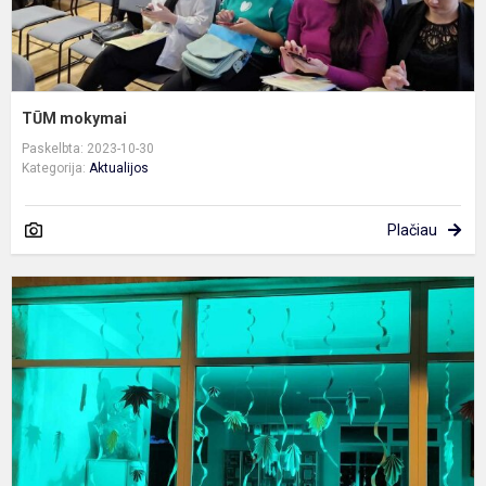
TŪM mokymai
Paskelbta: 2023-10-30
Kategorija:
Aktualijos
Plačiau
P
p
s
d