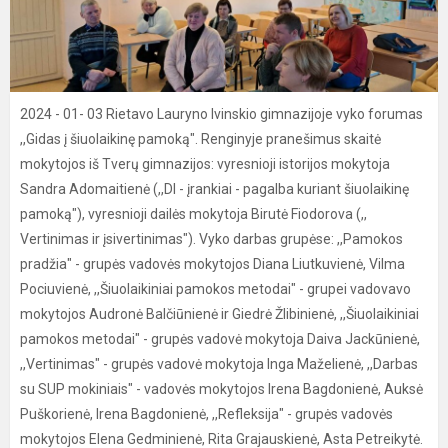
2024 - 01- 03 Rietavo Lauryno Ivinskio gimnazijoje vyko forumas
,,Gidas į šiuolaikinę pamoką". Renginyje pranešimus skaitė
mokytojos iš Tverų gimnazijos: vyresnioji istorijos mokytoja
Sandra Adomaitienė (,,DI - įrankiai - pagalba kuriant šiuolaikinę
pamoką"), vyresnioji dailės mokytoja Birutė Fiodorova (,,
Vertinimas ir įsivertinimas"). Vyko darbas grupėse: ,,Pamokos
pradžia" - grupės vadovės mokytojos Diana Liutkuvienė, Vilma
Pociuvienė, ,,Šiuolaikiniai pamokos metodai" - grupei vadovavo
mokytojos Audronė Balčiūnienė ir Giedrė Žlibinienė, ,,Šiuolaikiniai
pamokos metodai" - grupės vadovė mokytoja Daiva Jackūnienė,
,,Vertinimas" - grupės vadovė mokytoja Inga Maželienė, ,,Darbas
su SUP mokiniais" - vadovės mokytojos Irena Bagdonienė, Auksė
Puškorienė, Irena Bagdonienė, ,,Refleksija" - grupės vadovės
mokytojos Elena Gedminienė, Rita Grajauskienė, Asta Petreikytė.