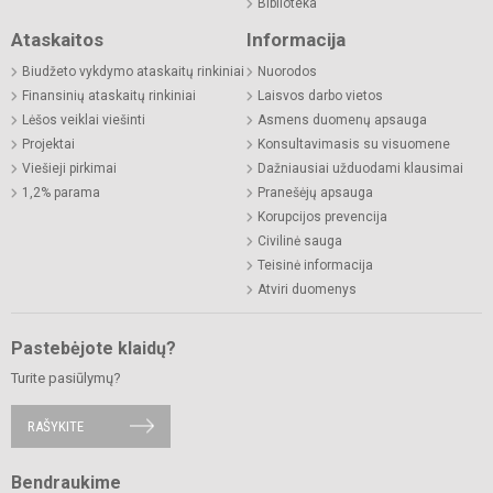
Biblioteka
Ataskaitos
Informacija
Biudžeto vykdymo ataskaitų rinkiniai
Nuorodos
Finansinių ataskaitų rinkiniai
Laisvos darbo vietos
Lėšos veiklai viešinti
Asmens duomenų apsauga
Projektai
Konsultavimasis su visuomene
Viešieji pirkimai
Dažniausiai užduodami klausimai
1,2% parama
Pranešėjų apsauga
Korupcijos prevencija
Civilinė sauga
Teisinė informacija
Atviri duomenys
Pastebėjote klaidų?
Turite pasiūlymų?
RAŠYKITE
Bendraukime