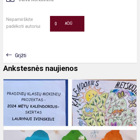
Nepamirškite
0
AČIŪ
padėkoti autoriui
Grįžti
Ankstesnės naujienos
M