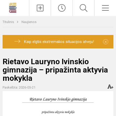
Paieška
Men
Titulinis
Naujienos
×
Kaip elgtis ekstremalios situacijos atveju!
Rietavo Lauryno Ivinskio
gimnazija – pripažinta aktyvia
mokykla
Paskelbta: 2026-05-21