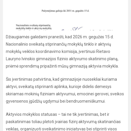
Džiaugiamės galėdami pranešti, kad 2026 m. gegužės 15 d.
Nacionalinio sveikatą stiprinančių mokyklų tinklo ir aktyvių
mokyklų veiklos koordinavimo komisija, įvertinusi Rietavo
Lauryno Ivinskio gimnazijos fizinio aktyvumo skatinimo planą,
priėmė sprendimą pripažinti mūsų gimnaziją aktyvia mokykla.
Šis įvertinimas patvirtina, kad gimnazijoje nuosekliai kuriama
aktyvi, sveikatą stiprinanti aplinka, kurioje didelis dėmesys
skiriamas mokinių fiziniam aktyvumui, emocinei gerovei, sveikos
gyvensenos įgūdžių ugdymui bei bendruomeniškumui.
Aktyvios mokyklos statusas – tai ne tik įvertinimas, bet ir
paskatinimas toliau plėtoti įvairias fizinį aktyvumą skatinančias
veiklas, organizuoti sveikatinimo iniciatyvas bei stiprinti visos