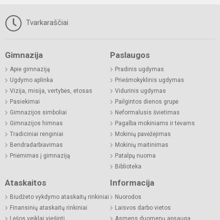
Tvarkaraščiai
Gimnazija
Paslaugos
Apie gimnaziją
Pradinis ugdymas
Ugdymo aplinka
Priešmokyklinis ugdymas
Vizija, misija, vertybės, etosas
Vidurinis ugdymas
Pasiekimai
Pailgintos dienos grupė
Gimnazijos simboliai
Neformalusis švietimas
Gimnazijos himnas
Pagalba mokiniams ir tėvams
Tradiciniai renginiai
Mokinių pavėžėjimas
Bendradarbiavimas
Mokinių maitinimas
Priėmimas į gimnaziją
Patalpų nuoma
Biblioteka
Ataskaitos
Informacija
Biudžeto vykdymo ataskaitų rinkiniai
Nuorodos
Finansinių ataskaitų rinkiniai
Laisvos darbo vietos
Lėšos veiklai viešinti
Asmens duomenų apsauga