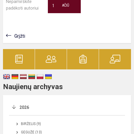
Nepamirškite
1
AČIŪ
padėkoti autoriui
Grįžti
Naujienų archyvas
2026
BIRŽELIS (9)
GEGUŽĖ (13)