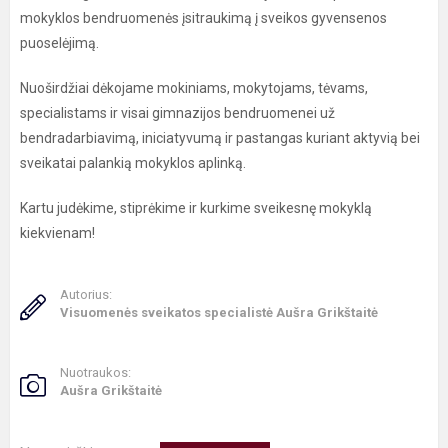
mokyklos bendruomenės įsitraukimą į sveikos gyvensenos
puoselėjimą.
Nuoširdžiai dėkojame mokiniams, mokytojams, tėvams,
specialistams ir visai gimnazijos bendruomenei už
bendradarbiavimą, iniciatyvumą ir pastangas kuriant aktyvią bei
sveikatai palankią mokyklos aplinką.
Kartu judėkime, stiprėkime ir kurkime sveikesnę mokyklą
kiekvienam!
Autorius:
Visuomenės sveikatos specialistė Aušra Grikštaitė
Nuotraukos:
Aušra Grikštaitė