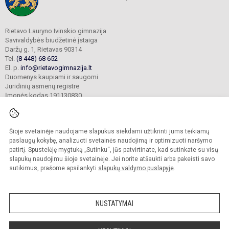
Rietavo Lauryno Ivinskio gimnazija
Savivaldybės biudžetinė įstaiga
Daržų g. 1, Rietavas 90314
Tel.
(8 448) 68 652
El. p.
info@rietavogimnazija.lt
Duomenys kaupiami ir saugomi
Juridinių asmenų registre
Įmonės kodas 191130830
Šioje svetainėje naudojame slapukus siekdami užtikrinti jums teikiamų
© 2022. Rietavo Lauryno Ivinskio gimnazija. Visos teisės saugomos.
Kopijuoti turinį be raštiško gimnazijos sutikimo griežtai draudžiama.
paslaugų kokybę, analizuoti svetainės naudojimą ir optimizuoti naršymo
patirtį. Spustelėję mygtuką „Sutinku“, jūs patvirtinate, kad sutinkate su visų
Prieinamumo paraiška
Slapukų valdymas
slapukų naudojimu šioje svetainėje. Jei norite atšaukti arba pakeisti savo
sutikimus, prašome apsilankyti
slapukų valdymo puslapyje
.
Sumanus būdas atnaujinti
mokyklos interneto
svetainę
NUSTATYMAI