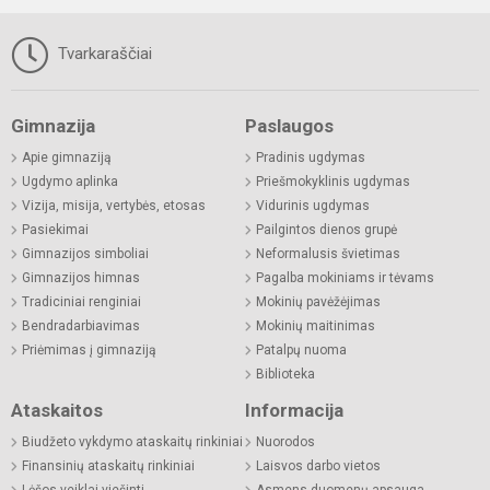
Tvarkaraščiai
Gimnazija
Paslaugos
Apie gimnaziją
Pradinis ugdymas
Ugdymo aplinka
Priešmokyklinis ugdymas
Vizija, misija, vertybės, etosas
Vidurinis ugdymas
Pasiekimai
Pailgintos dienos grupė
Gimnazijos simboliai
Neformalusis švietimas
Gimnazijos himnas
Pagalba mokiniams ir tėvams
Tradiciniai renginiai
Mokinių pavėžėjimas
Bendradarbiavimas
Mokinių maitinimas
Priėmimas į gimnaziją
Patalpų nuoma
Biblioteka
Ataskaitos
Informacija
Biudžeto vykdymo ataskaitų rinkiniai
Nuorodos
Finansinių ataskaitų rinkiniai
Laisvos darbo vietos
Lėšos veiklai viešinti
Asmens duomenų apsauga