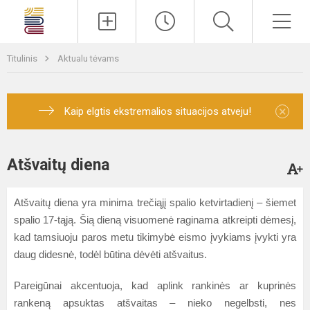
Paieška
Men
Titulinis
Aktualu tėvams
×
Kaip elgtis ekstremalios situacijos atveju!
Atšvaitų diena
Atšvaitų diena yra minima trečiąjį spalio ketvirtadienį – šiemet
spalio 17-tąją. Šią dieną visuomenė raginama atkreipti dėmesį,
kad tamsiuoju paros metu tikimybė eismo įvykiams įvykti yra
daug didesnė, todėl būtina dėvėti atšvaitus.
Pareigūnai akcentuoja, kad aplink rankinės ar kuprinės
rankeną apsuktas atšvaitas – nieko negelbsti, nes