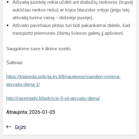
Atšvaitą-juostelę reikia uždėti ant drabužių rankovės (truputį
aukščiau rankos riešo) ar kojos blauzdos srityje (jeigu tokį
atšvaitą turime vieną – dešinėje pusėje).
Atšvaito paviršiaus plotas turi būti pakankamai didelis, kad
transporto priemonės žibintų šviesos galėtų jį apšviesti.
Saugokime save ir likime sveiki.
Šaltiniai:
https://klaipeda.policija.lrv.lt/lt/naujienos/siandien-minima-
atsvaitu-diena-1/
http://raseiniaitv.lt/lapkricio-6-oji-atsvaitu-diena/
Atnaujinta: 2026-01-05
Grįžti