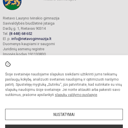
Rietavo Lauryno Ivinskio gimnazija
Savivaldybės biudžetinė įstaiga
Daržų g. 1, Rietavas 90314
Tel.
(8 448) 68 652
El. p.
info@rietavogimnazija.lt
Duomenys kaupiami ir saugomi
Juridinių asmenų registre
Įmonės kodas 191130830
Šioje svetainėje naudojame slapukus siekdami užtikrinti jums teikiamų
© 2022. Rietavo Lauryno Ivinskio gimnazija. Visos teisės saugomos.
Kopijuoti turinį be raštiško gimnazijos sutikimo griežtai draudžiama.
paslaugų kokybę, analizuoti svetainės naudojimą ir optimizuoti naršymo
patirtį. Spustelėję mygtuką „Sutinku“, jūs patvirtinate, kad sutinkate su visų
Prieinamumo paraiška
Slapukų valdymas
slapukų naudojimu šioje svetainėje. Jei norite atšaukti arba pakeisti savo
sutikimus, prašome apsilankyti
slapukų valdymo puslapyje
.
Sumanus būdas atnaujinti
mokyklos interneto
svetainę
NUSTATYMAI