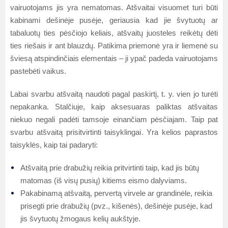
vairuotojams jis yra nematomas. Atšvaitai visuomet turi būti
kabinami dešinėje pusėje, geriausia kad jie švytuotų ar
tabaluotų ties pėsčiojo keliais, atšvaitų juosteles reikėtų dėti
ties riešais ir ant blauzdų. Patikima priemonė yra ir liemenė su
šviesą atspindinčiais elementais – ji ypač padeda vairuotojams
pastebėti vaikus.
Labai svarbu atšvaitą naudoti pagal paskirtį, t. y. vien jo turėti
nepakanka. Stalčiuje, kaip aksesuaras paliktas atšvaitas
niekuo negali padėti tamsoje einančiam pėsčiajam. Taip pat
svarbu atšvaitą prisitvirtinti taisyklingai. Yra kelios paprastos
taisyklės, kaip tai padaryti:
Atšvaitą prie drabužių reikia pritvirtinti taip, kad jis būtų
matomas (iš visų pusių) kitiems eismo dalyviams.
Pakabinamą atšvaitą, pervertą virvele ar grandinėle, reikia
prisegti prie drabužių (pvz., kišenės), dešinėje pusėje, kad
jis švytuotų žmogaus kelių aukštyje.