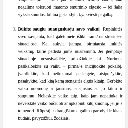
negalima toleruoti matomo smurtinio elgesio – jei šalia
vyksta smurtas, būtina jį stabdyti, t.y. kviesti pagalbą.
Būkite saugiu suaugusiuoju savo vaikui.
Rūpinkitės
savo savijauta, kad galėtumėte išlikti rami/-us stresinėse
situacijose. Kai sukyla įtampa, pirmiausia imkitės
veiksmų, kurie padeda jums nusiraminti. Jei įtemptoje
situacijoje nesusivaldėte, pripažinkite tai. Nurimus
pasikalbėkite su vaiku – pirma/-s inicijuokite pokalbį,
įvardinkite, kad netinkamai pasielgėte, atsiprašykite,
pasakykite, kad kitą kartą stengsitės elgtis kitaip. Gerbkite
vaiko nuomonę ir jausmus, susijusius su jo kūnu ir
saugumu. Nelieskite vaiko taip, kaip jam nepatinka ir
neverskite vaiko bučiuoti ar apkabinti kitų žmonių, jei ji/-s
to nenori. Rūpestį ir draugiškumą galima parodyti ir kitais
būdais, pavyzdžiui, žodžiais.