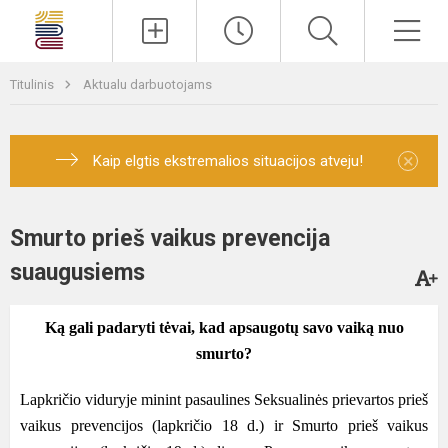
Paieška
Men
Titulinis
Aktualu darbuotojams
×
Kaip elgtis ekstremalios situacijos atveju!
Smurto prieš vaikus prevencija
suaugusiems
Ką gali padaryti tėvai, kad apsaugotų savo vaiką
nuo
smurto?
Lapkričio viduryje minint pasaulines Seksualinės prievartos prieš
vaikus prevencijos (lapkričio 18 d.) ir Smurto prieš vaikus