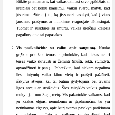
Būkite prieinama/-s, kai vaikas dalinasi savo įspūdžiais ar
kreipiasi bet kokiu klausimu. Vaikui svarbu matyti, kad
jūs rimtai žiūrite į tai, ką ji/-s nori pasakyti, kad į visus
jausmus, prašymus ar nutikimus reaguojate dėmesingai.
Tuomet ir susidūręs su smurtu, vaikas greičiau kreipsis
pagalbos, apie tai papasakos.
Vis pasikalbėkite su vaiku apie saugumą.
Nuolat
grįžkite prie šios temos ir priminkite, kad niekas neturi
teisės vaiko skriausti ar žeminti (mušti, rėkti, stumdyti,
apvardžiuoti ir pan.). Pabrėžkite, kad niekam negalima
liesti intymių vaiko kūno vietų ir prašyti pažiūrėti,
išskyrus atvejus, kai tai būtina gydytojams bei tėvams
ligos atveju ar susižeidus. Šios taisyklės vaikus galima
mokyti jau nuo 3-ejų metų. Vis pakartokite vaikams, kad
jei kažkas elgiasi nemaloniai ar gąsdinančiai, tai yra
netinkamas elgesys, apie kurį svarbu pasakyti patikimam
saugusiajam. Taip pat vaikams svarbu žinoti, kad