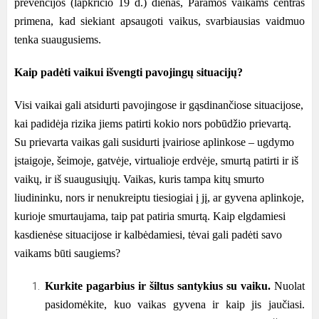
prevencijos (lapkričio 19 d.) dienas, Paramos vaikams centras
primena, kad siekiant apsaugoti vaikus, svarbiausias vaidmuo
tenka suaugusiems.
Kaip padėti vaikui išvengti pavojingų situacijų
?
Visi vaikai gali atsidurti pavojingose ir gąsdinančiose situacijose,
kai padidėja rizika jiems patirti kokio nors pobūdžio prievartą.
Su prievarta vaikas gali susidurti įvairiose aplinkose – ugdymo
įstaigoje, šeimoje, gatvėje, virtualioje erdvėje, smurtą patirti ir iš
vaikų, ir iš suaugusiųjų. Vaikas, kuris tampa kitų smurto
liudininku, nors ir nenukreiptu tiesiogiai į jį, ar gyvena aplinkoje,
kurioje smurtaujama, taip pat patiria smurtą. Kaip elgdamiesi
kasdienėse situacijose ir kalbėdamiesi, tėvai gali padėti savo
vaikams būti saugiems?
Kurkite
pagarbius ir šiltus santykius su vaiku
.
Nuolat
pasidomėkite, kuo vaikas gyvena ir kaip jis jaučiasi.