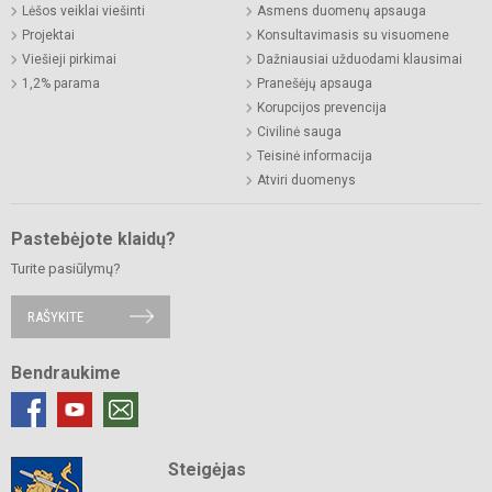
Lėšos veiklai viešinti
Asmens duomenų apsauga
Projektai
Konsultavimasis su visuomene
Viešieji pirkimai
Dažniausiai užduodami klausimai
1,2% parama
Pranešėjų apsauga
Korupcijos prevencija
Civilinė sauga
Teisinė informacija
Atviri duomenys
Pastebėjote klaidų?
Turite pasiūlymų?
RAŠYKITE
Bendraukime
Steigėjas