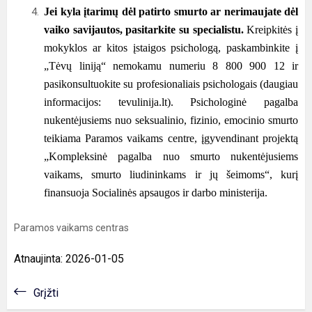
Jei
kyla įtarimų dėl patirto smurto ar nerimaujate dėl
vaiko savijautos, pasitarkite su specialistu.
Kreipkitės į
mokyklos ar kitos įstaigos psichologą, paskambinkite į
„Tėvų liniją“ nemokamu numeriu 8 800 900 12 ir
pasikonsultuokite su profesionaliais psichologais (daugiau
informacijos: tevulinija.lt). Psichologinė pagalba
nukentėjusiems nuo seksualinio, fizinio, emocinio smurto
teikiama Paramos vaikams centre, įgyvendinant projektą
„Kompleksinė pagalba nuo smurto nukentėjusiems
vaikams, smurto liudininkams ir jų šeimoms
“
, kurį
finansuoja Socialinės apsaugos ir darbo ministerija.
Paramos vaikams centras
Atnaujinta: 2026-01-05
Grįžti