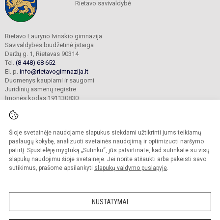
Rietavo savivaldybė
Rietavo Lauryno Ivinskio gimnazija
Savivaldybės biudžetinė įstaiga
Daržų g. 1, Rietavas 90314
Tel.
(8 448) 68 652
El. p.
info@rietavogimnazija.lt
Duomenys kaupiami ir saugomi
Juridinių asmenų registre
Įmonės kodas 191130830
Šioje svetainėje naudojame slapukus siekdami užtikrinti jums teikiamų
© 2022. Rietavo Lauryno Ivinskio gimnazija. Visos teisės saugomos.
Kopijuoti turinį be raštiško gimnazijos sutikimo griežtai draudžiama.
paslaugų kokybę, analizuoti svetainės naudojimą ir optimizuoti naršymo
patirtį. Spustelėję mygtuką „Sutinku“, jūs patvirtinate, kad sutinkate su visų
Prieinamumo paraiška
Slapukų valdymas
slapukų naudojimu šioje svetainėje. Jei norite atšaukti arba pakeisti savo
sutikimus, prašome apsilankyti
slapukų valdymo puslapyje
.
Sumanus būdas atnaujinti
mokyklos interneto
svetainę
NUSTATYMAI