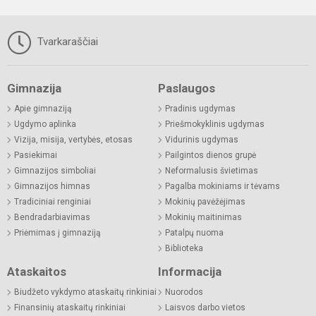
Tvarkaraščiai
Gimnazija
Paslaugos
Apie gimnaziją
Pradinis ugdymas
Ugdymo aplinka
Priešmokyklinis ugdymas
Vizija, misija, vertybės, etosas
Vidurinis ugdymas
Pasiekimai
Pailgintos dienos grupė
Gimnazijos simboliai
Neformalusis švietimas
Gimnazijos himnas
Pagalba mokiniams ir tėvams
Tradiciniai renginiai
Mokinių pavėžėjimas
Bendradarbiavimas
Mokinių maitinimas
Priėmimas į gimnaziją
Patalpų nuoma
Biblioteka
Ataskaitos
Informacija
Biudžeto vykdymo ataskaitų rinkiniai
Nuorodos
Finansinių ataskaitų rinkiniai
Laisvos darbo vietos