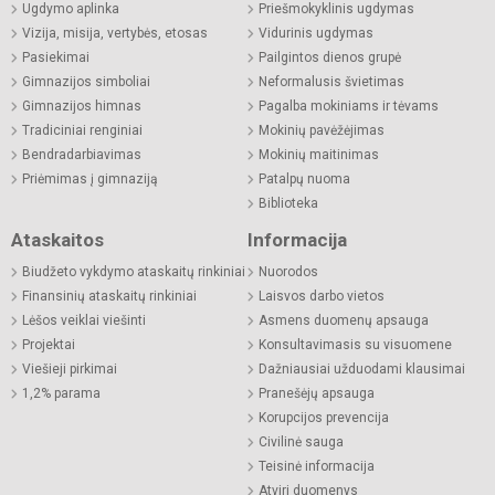
Ugdymo aplinka
Priešmokyklinis ugdymas
Vizija, misija, vertybės, etosas
Vidurinis ugdymas
Pasiekimai
Pailgintos dienos grupė
Gimnazijos simboliai
Neformalusis švietimas
Gimnazijos himnas
Pagalba mokiniams ir tėvams
Tradiciniai renginiai
Mokinių pavėžėjimas
Bendradarbiavimas
Mokinių maitinimas
Priėmimas į gimnaziją
Patalpų nuoma
Biblioteka
Ataskaitos
Informacija
Biudžeto vykdymo ataskaitų rinkiniai
Nuorodos
Finansinių ataskaitų rinkiniai
Laisvos darbo vietos
Lėšos veiklai viešinti
Asmens duomenų apsauga
Projektai
Konsultavimasis su visuomene
Viešieji pirkimai
Dažniausiai užduodami klausimai
1,2% parama
Pranešėjų apsauga
Korupcijos prevencija
Civilinė sauga
Teisinė informacija
Atviri duomenys