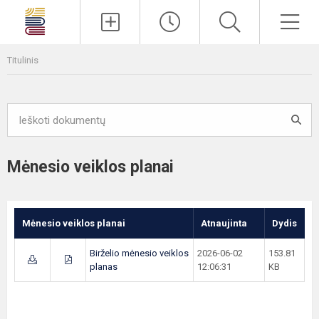
Paieška
Men
Titulinis
Mėnesio veiklos planai
Mėnesio veiklos planai
Atnaujinta
Dydis
Birželio mėnesio veiklos
2026-06-02
153.81
planas
12:06:31
KB