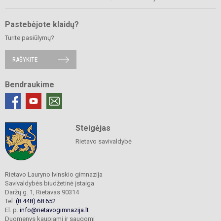
Pastebėjote klaidų?
Turite pasiūlymų?
RAŠYKITE
Bendraukime
Steigėjas
Rietavo savivaldybė
Rietavo Lauryno Ivinskio gimnazija
Savivaldybės biudžetinė įstaiga
Daržų g. 1, Rietavas 90314
Tel.
(8 448) 68 652
El. p.
info@rietavogimnazija.lt
Duomenys kaupiami ir saugomi